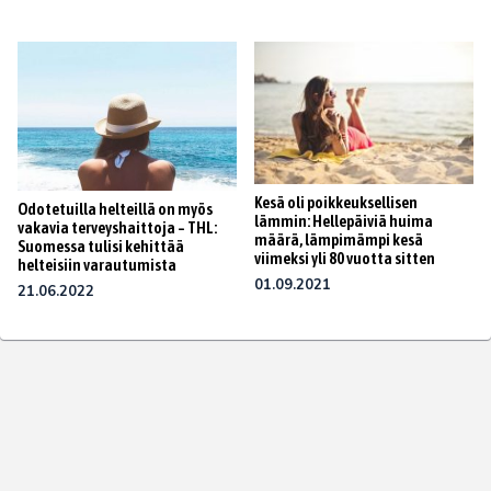
Kesä oli poikkeuksellisen
Odotetuilla helteillä on myös
lämmin: Hellepäiviä huima
vakavia terveyshaittoja – THL:
määrä, lämpimämpi kesä
Suomessa tulisi kehittää
viimeksi yli 80 vuotta sitten
helteisiin varautumista
01.09.2021
21.06.2022