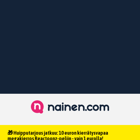
🎁 Huipputarjous jatkuu: 10 euron kierrätysvapaa
megakierros Reactoonz-peliin - vain 1 eurolla!