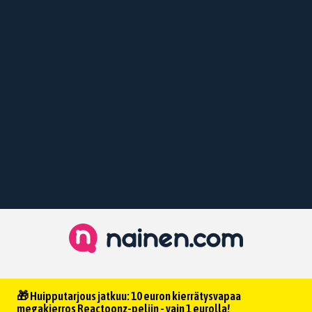
🎁 Huipputarjous jatkuu: 10 euron kierrätysvapaa
megakierros Reactoonz-peliin - vain 1 eurolla!