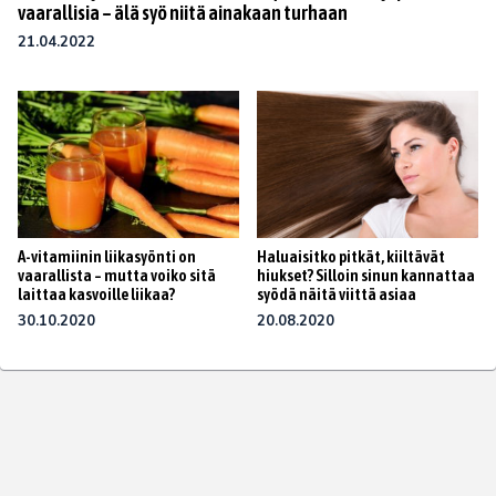
vaarallisia – älä syö niitä ainakaan turhaan
21.04.2022
A-vitamiinin liikasyönti on
Haluaisitko pitkät, kiiltävät
vaarallista – mutta voiko sitä
hiukset? Silloin sinun kannattaa
laittaa kasvoille liikaa?
syödä näitä viittä asiaa
30.10.2020
20.08.2020