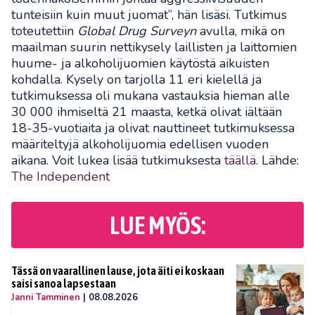
tunteisiin kuin muut juomat”, hän lisäsi. Tutkimus
toteutettiin
Global Drug Surveyn
avulla, mikä on
maailman suurin nettikysely laillisten ja laittomien
huume- ja alkoholijuomien käytöstä aikuisten
kohdalla. Kysely on tarjolla 11 eri kielellä ja
tutkimuksessa oli mukana vastauksia hieman alle
30 000 ihmiseltä 21 maasta, ketkä olivat iältään
18-35-vuotiaita ja olivat nauttineet tutkimuksessa
määriteltyjä alkoholijuomia edellisen vuoden
aikana. Voit lukea lisää tutkimuksesta
täällä
. Lähde:
The Independent
LUE MYÖS:
Tässä on vaarallinen lause, jota äiti ei koskaan
saisi sanoa lapsestaan
Janni Tamminen
|
08.08.2026