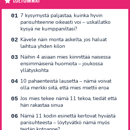
LUETUIMMAT
7 kysymystä paljastaa, kuinka hyvin
parisuhteenne oikeasti voi – uskallatko
kysyä ne kumppaniltasi?
Kävele näin monta askelta, jos haluat
laihtua yhden kilon
Näihin 4 asiaan mies kiinnittää naisessa
ensimmäisenä huomiota – joukossa
yllätyskohta
10 pahaenteistä lausetta – nämä voivat
olla merkki siitä, että mies miettii eroa
Jos mies tekee nämä 11 tekoa, tiedät että
hän rakastaa sinua
Nämä 11 kodin esinettä kertovat hyvästä
parisuhteesta – löytyvätkö nämä myös
teidän kotoanne?