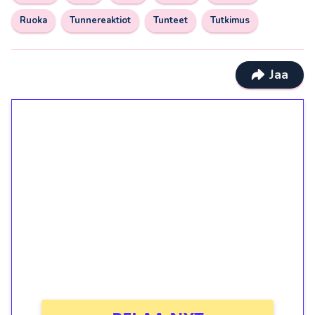
Ruoka
Tunnereaktiot
Tunteet
Tutkimus
Jaa
1€ = 10€ arvosta
ilmaiskierroksia ilman
kierrätystä!
Talleta 1€
Saat heti 50 ilmaiskierrosta Tuohi 1000 -
peliin (arvo 0,20€ per kierros)!
Ei kierrätysvaatimusta!