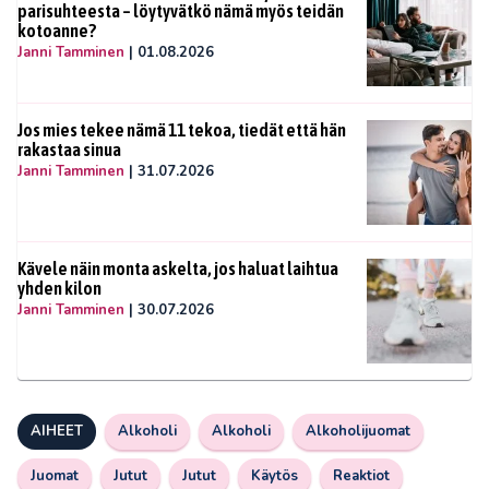
parisuhteesta – löytyvätkö nämä myös teidän
kotoanne?
Janni Tamminen
|
01.08.2026
Jos mies tekee nämä 11 tekoa, tiedät että hän
rakastaa sinua
Janni Tamminen
|
31.07.2026
Kävele näin monta askelta, jos haluat laihtua
yhden kilon
Janni Tamminen
|
30.07.2026
AIHEET
Alkoholi
Alkoholi
Alkoholijuomat
Juomat
Jutut
Jutut
Käytös
Reaktiot