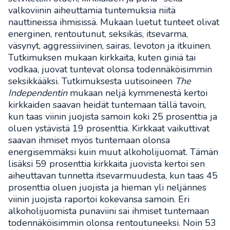
valkoviinin aiheuttamia tuntemuksia niitä
nauttineissa ihmisissä. Mukaan luetut tunteet olivat
energinen, rentoutunut, seksikäs, itsevarma,
väsynyt, aggressiivinen, sairas, levoton ja itkuinen.
Tutkimuksen mukaan kirkkaita, kuten giniä tai
vodkaa, juovat tuntevat olonsa todennäköisimmin
seksikkääksi. Tutkimuksesta uutisoineen
The
Independentin
mukaan neljä kymmenestä kertoi
kirkkaiden saavan heidät tuntemaan tällä tavoin,
kun taas viinin juojista samoin koki 25 prosenttia ja
oluen ystävistä 19 prosenttia. Kirkkaat vaikuttivat
saavan ihmiset myös tuntemaan olonsa
energisemmäksi kuin muut alkoholijuomat. Tämän
lisäksi 59 prosenttia kirkkaita juovista kertoi sen
aiheuttavan tunnetta itsevarmuudesta, kun taas 45
prosenttia oluen juojista ja hieman yli neljännes
viinin juojista raportoi kokevansa samoin. Eri
alkoholijuomista punaviini sai ihmiset tuntemaan
todennäköisimmin olonsa rentoutuneeksi. Noin 53