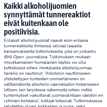
Kaikki alkoholijuomien
synnyttämät tunnereaktiot
eivät kuitenkaan ole
positiivisia.
Erilaiset alkoholijuomat saavat esiin erilaisia
tunnereaktioita ihmisissä, selviää laajasta
kansainvälisestä tutkimuksesta, joka on julkaistu
BMJ Open
-journalissa. Tutkimuksen mukaan
moukkamainen humalainen käytös voi olla
kytköksissä siihen, minkälaista alkoholijuomaa
henkilö on nauttinut. ”Alkoholin nauttimiseen
yhdistettyjen tunteiden ymmärtäminen on
välttämätöntä alkoholin väärinkäytön hoitamiseen
liittyen, sen tarjotessa näkemystä siihen, mitkä
tuntemukset vaikuttavat juomavalintaan väestön eri
ryhmien kohdalla”, tutkijat totesivat. Tutkimuksessa
selvitettiin oluen, kirkkaiden ja puna- sekä