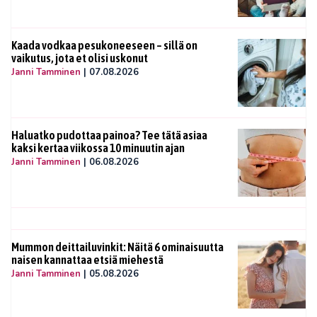
Kaada vodkaa pesukoneeseen – sillä on
vaikutus, jota et olisi uskonut
Janni Tamminen
|
07.08.2026
Haluatko pudottaa painoa? Tee tätä asiaa
kaksi kertaa viikossa 10 minuutin ajan
Janni Tamminen
|
06.08.2026
Mummon deittailuvinkit: Näitä 6 ominaisuutta
naisen kannattaa etsiä miehestä
Janni Tamminen
|
05.08.2026