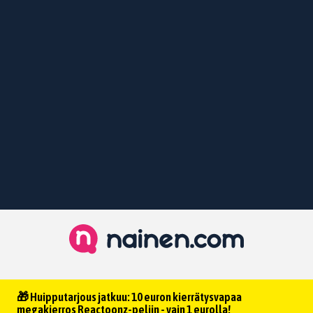
🎁 Huipputarjous jatkuu: 10 euron kierrätysvapaa
megakierros Reactoonz-peliin - vain 1 eurolla!