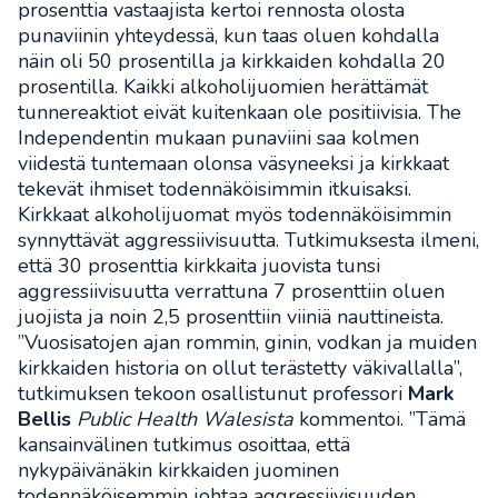
prosenttia vastaajista kertoi rennosta olosta
punaviinin yhteydessä, kun taas oluen kohdalla
näin oli 50 prosentilla ja kirkkaiden kohdalla 20
prosentilla. Kaikki alkoholijuomien herättämät
tunnereaktiot eivät kuitenkaan ole positiivisia. The
Independentin mukaan punaviini saa kolmen
viidestä tuntemaan olonsa väsyneeksi ja kirkkaat
tekevät ihmiset todennäköisimmin itkuisaksi.
Kirkkaat alkoholijuomat myös todennäköisimmin
synnyttävät aggressiivisuutta. Tutkimuksesta ilmeni,
että 30 prosenttia kirkkaita juovista tunsi
aggressiivisuutta verrattuna 7 prosenttiin oluen
juojista ja noin 2,5 prosenttiin viiniä nauttineista.
”Vuosisatojen ajan rommin, ginin, vodkan ja muiden
kirkkaiden historia on ollut terästetty väkivallalla”,
tutkimuksen tekoon osallistunut professori
Mark
Bellis
Public Health Walesista
kommentoi. ”Tämä
kansainvälinen tutkimus osoittaa, että
nykypäivänäkin kirkkaiden juominen
todennäköisemmin johtaa aggressiivisuuden