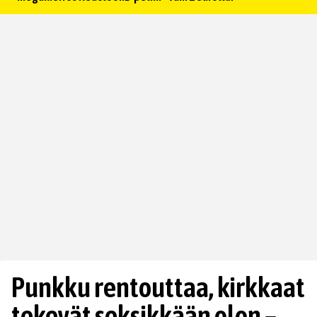
Punkku rentouttaa, kirkkaat
tekevät seksikkään olon –