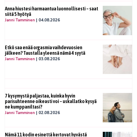
Anna hiustesi harmaantua luonnollisesti – saat
siitä 5 hyötyä
Janni Tamminen
|
04.08.2026
Etkö saa enää orgasmia vaihdevuosien
jälkeen? Taustalla yleensä nämä 4 syytä
Janni Tamminen
|
03.08.2026
7 kysymystä paljastaa, kuinka hyvin
parisuhteenne oikeasti voi – uskallatko kysyä
ne kumppaniltasi?
Janni Tamminen
|
02.08.2026
Nämä 11 kodin esinettä kertovat hyvästä