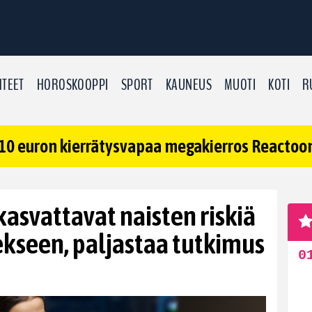
TEET
HOROSKOOPPI
SPORT
KAUNEUS
MUOTI
KOTI
R
10 euron kierrätysvapaa megakierros Reactoonz
kasvattavat naisten riskiä
ekseen, paljastaa tutkimus