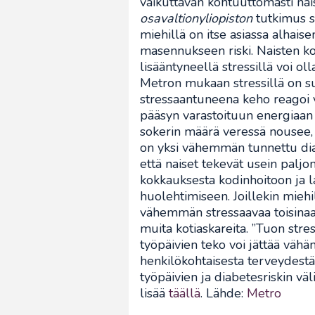
vaikuttavan kohtuuttomasti na
osavaltionyliopiston
tutkimus se
miehillä on itse asiassa alhai
masennukseen riski. Naisten k
lisääntyneellä stressillä voi o
Metron mukaan stressillä on su
stressaantuneena keho reagoi v
pääsyn varastoituun energiaan (
sokerin määrä veressä nousee, 
on yksi vähemmän tunnettu di
että naiset tekevät usein paljo
kokkauksesta kodinhoitoon ja lap
huolehtimiseen. Joillekin miehi
vähemmän stressaavaa toisinaan
muita kotiaskareita. ”Tuon stres
työpäivien teko voi jättää vähän
henkilökohtaisesta terveydestä
työpäivien ja diabetesriskin v
lisää
täällä
. Lähde:
Metro