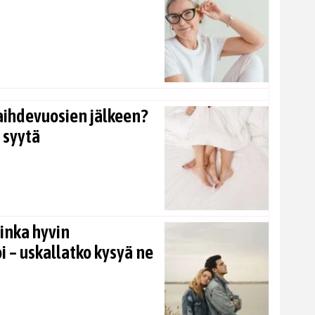
aihdevuosien jälkeen?
 syytä
inka hyvin
i – uskallatko kysyä ne