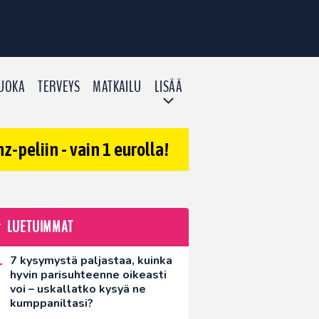
UOKA
TERVEYS
MATKAILU
LISÄÄ
-peliin - vain 1 eurolla!
LUETUIMMAT
7 kysymystä paljastaa, kuinka
hyvin parisuhteenne oikeasti
voi – uskallatko kysyä ne
kumppaniltasi?