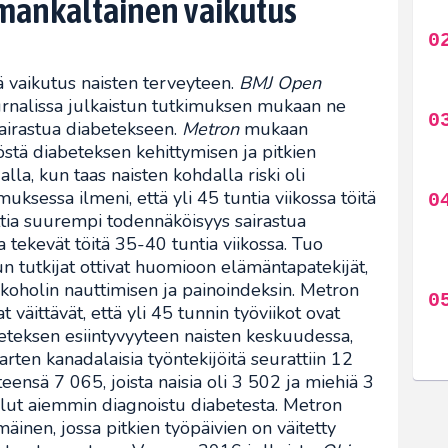
samankaltainen vaikutus
ävä vaikutus naisten terveyteen.
BMJ Open
rnalissa julkaistun tutkimuksen mukaan ne
 sairastua diabetekseen.
Metron
mukaan
östä diabeteksen kehittymisen ja pitkien
lla, kun taas naisten kohdalla riski oli
uksessa ilmeni, että yli 45 tuntia viikossa töitä
nttia suurempi todennäköisyys sairastua
a tekevät töitä 35-40 tuntia viikossa. Tuo
n tutkijat ottivat huomioon elämäntapatekijät,
lkoholin nauttimisen ja painoindeksin. Metron
 väittävät, että yli 45 tunnin työviikot ovat
eteksen esiintyvyyteen naisten keskuudessa,
rten kanadalaisia työntekijöitä seurattiin 12
teensä 7 065, joista naisia oli 3 502 ja miehiä 3
ollut aiemmin diagnoistu diabetesta. Metron
inen, jossa pitkien työpäivien on väitetty