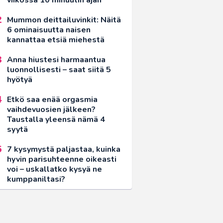
Mummon deittailuvinkit: Näitä
6 ominaisuutta naisen
kannattaa etsiä miehestä
Anna hiustesi harmaantua
luonnollisesti – saat siitä 5
hyötyä
Etkö saa enää orgasmia
vaihdevuosien jälkeen?
Taustalla yleensä nämä 4
syytä
7 kysymystä paljastaa, kuinka
hyvin parisuhteenne oikeasti
voi – uskallatko kysyä ne
kumppaniltasi?