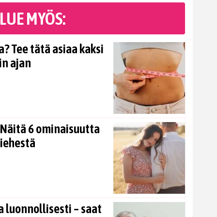
LUE MYÖS:
? Tee tätä asiaa kaksi
in ajan
Näitä 6 ominaisuutta
miehestä
 luonnollisesti – saat