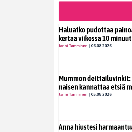
Haluatko pudottaa painoa
kertaa viikossa 10 minuut
Janni Tamminen
|
06.08.2026
Mummon deittailuvinkit: 
naisen kannattaa etsiä 
Janni Tamminen
|
05.08.2026
Anna hiustesi harmaantua