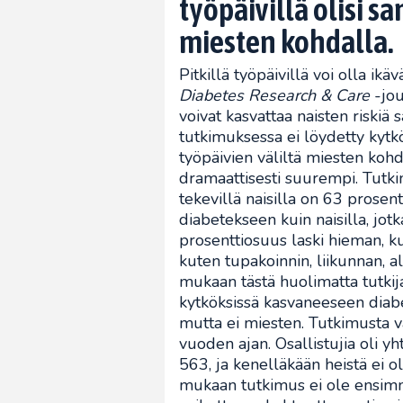
työpäivillä olisi 
miesten kohdalla.
Pitkillä työpäivillä voi olla ik
Diabetes Research & Care
-jou
voivat kasvattaa naisten riskiä
tutkimuksessa ei löydetty kytk
työpäivien väliltä miesten kohda
dramaattisesti suurempi. Tutkim
tekevillä naisilla on 63 prose
diabetekseen kuin naisilla, jotk
prosenttiosuus laski hieman, ku
kuten tupakoinnin, liikunnan, a
mukaan tästä huolimatta tutkijat
kytköksissä kasvaneeseen diab
mutta ei miesten. Tutkimusta va
vuoden ajan. Osallistujia oli yh
563, ja kenelläkään heistä ei 
mukaan tutkimus ei ole ensimmä