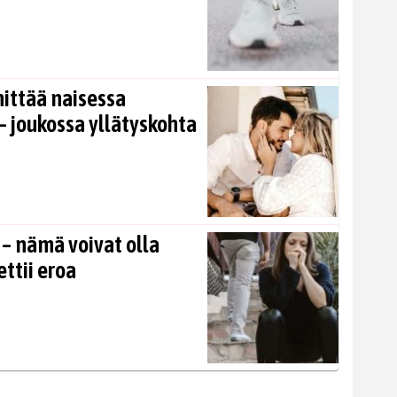
nittää naisessa
 joukossa yllätyskohta
 – nämä voivat olla
ettii eroa