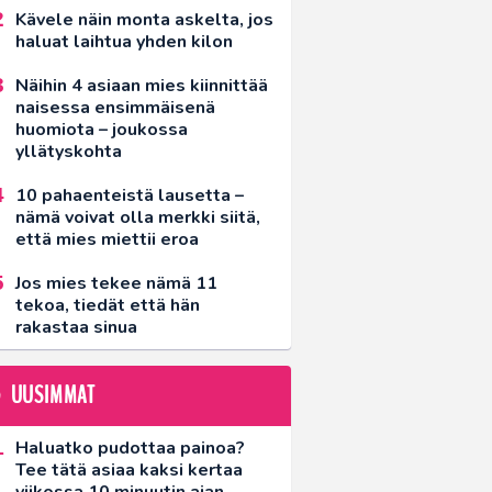
Kävele näin monta askelta, jos
haluat laihtua yhden kilon
Näihin 4 asiaan mies kiinnittää
naisessa ensimmäisenä
huomiota – joukossa
yllätyskohta
10 pahaenteistä lausetta –
nämä voivat olla merkki siitä,
että mies miettii eroa
Jos mies tekee nämä 11
tekoa, tiedät että hän
rakastaa sinua
UUSIMMAT
Haluatko pudottaa painoa?
Tee tätä asiaa kaksi kertaa
viikossa 10 minuutin ajan