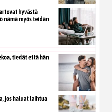
ertovat hyvästä
kö nämä myös teidän
koa, tiedät että hän
, jos haluat laihtua