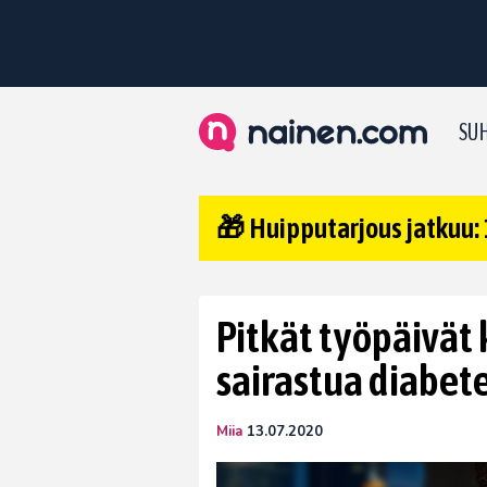
SUH
🎁 Huipputarjous jatkuu: 
Pitkät työpäivät 
sairastua diabet
Miia
13.07.2020