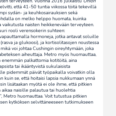
isten terveyteen. Vuonna 2016 julkaistu
Ohion
lvitti, että 41-50 tuntia viikossa töitä tekevillä
sempi sydän- ja keuhkosairauksien sekä
ohdalla on melko helppo huomata, kuinka
lla vaikutusta naisten heikkenevään terveyteen.
uri rooli verensokerin suhteen:
apauttamalla hormoneja, jotka antavat soluille
rasva ja glukoosi), ja kortisolitasojen noustessa
mikä voi johtaa Cushingin oireyhtymään, joka
abeteksen aiheuttaja. Metro myös huomauttaa,
n enemmän palkattomia kotitöitä, aina
sista tai ikääntyvistä sukulaisista
lle pidemmät päivät työpaikalla voivatkin olla
 kuin se, että hoitaisi lapsia nukkumaan ynnä
sin lisätaakan myötä ei ole ihme, että pitkien
 aikaa naisille palautua tai huolehtia
”, Metro huomauttaa. Voit tutustua pitkien
älisen kytköksen selvittäneeseen tutkimukseen