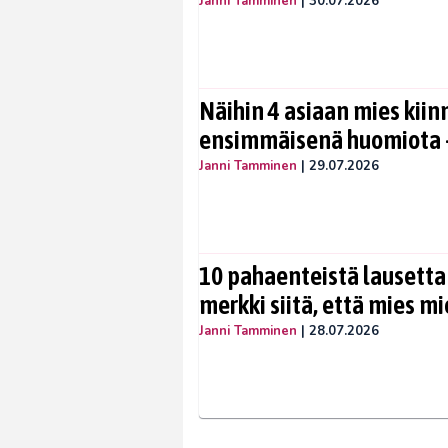
Janni Tamminen
|
30.07.2026
Näihin 4 asiaan mies kiin
ensimmäisenä huomiota –
Janni Tamminen
|
29.07.2026
10 pahaenteistä lausetta
merkki siitä, että mies mi
Janni Tamminen
|
28.07.2026