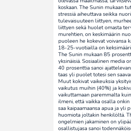
olevassa maailmassa, tarvitsev
koskaan. The Sunin mukaan tut
stressiä aiheuttava seikka nuoril
tulevaisuuteen liittyen, murh
liittyen sekä huolet omasta ter
murehtien, on keskimäärin nuore
puoleen he kokevat voivansa kä
18-25-vuotiailla on keksimääri
The Sunin mukaan 85 prosenttia
yksinäisiä. Sosiaalinen media on 
40 prosenttia sanoi ajattelevan
taas yli puolet totesi sen saa
Muut kokivat vaikeuksia yksity
vaikutus muihin (40%) ja kokiv
vaikuttamaan paremmalta kuin 
ilmeni, että vaikka osalla onki
saa kaipaamaansa apua ja yli 
huomiota joltakin henkilöltä.
ongelmien jakaminen on ylipää
osallistujasa sanoi todennäkö