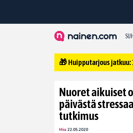
SUH
🎁 Huipputarjous jatkuu: 
Nuoret aikuiset o
päivästä stressa
tutkimus
Miia
22.05.2020