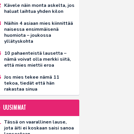
Kävele näin monta askelta, jos
haluat laihtua yhden kilon
Näihin 4 asiaan mies kiinnittää
naisessa ensimmäisenä
huomiota – joukossa
yllätyskohta
10 pahaenteistä lausetta –
nämä voivat olla merkki siitä,
että mies miettii eroa
Jos mies tekee nämä 11
tekoa, tiedät että hän
rakastaa sinua
UUSIMMAT
Tässä on vaarallinen lause,
jota äiti ei koskaan saisi sanoa
lapsestaan