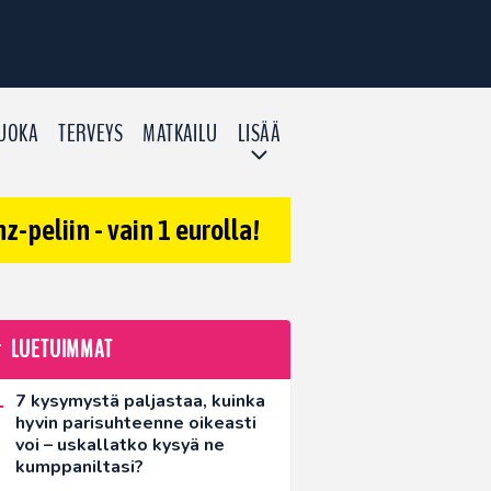
UOKA
TERVEYS
MATKAILU
LISÄÄ
-peliin - vain 1 eurolla!
LUETUIMMAT
7 kysymystä paljastaa, kuinka
hyvin parisuhteenne oikeasti
voi – uskallatko kysyä ne
kumppaniltasi?