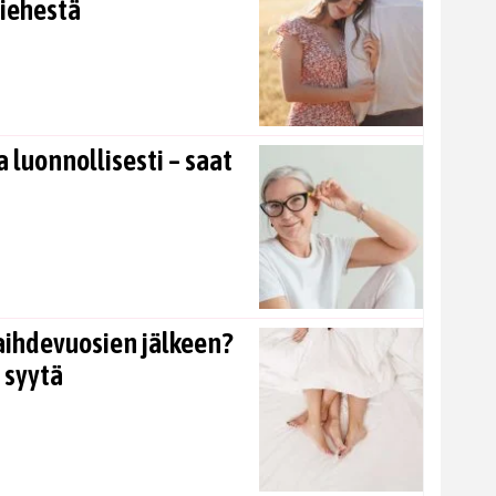
miehestä
 luonnollisesti – saat
aihdevuosien jälkeen?
 syytä