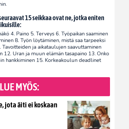
hin.
uraavat 15 seikkaa ovat ne, jotka eniten
kuisille:
näkö 4. Paino 5. Terveys 6. Työpaikan saaminen
minen 8. Työn löytäminen, mistä saa tarpeeksi
. Tavoitteiden ja aikataulujen saavuttaminen
en 12. Uran ja muun elämän tasapaino 13. Onko
din hankkiminen 15. Korkeakoulun deadlinet
LUE MYÖS:
, jota äiti ei koskaan