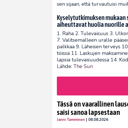
sen sijaan, että turvautuisi mui
Kyselytutkimuksen mukaan se
aiheuttavat huolia nuorille ai
1. Raha 2. Tulevaisuus 3. Ulko
7. Valitsemalleen uralle pääse
palkkaa 9. Läheisen terveys 10
töissä 11. Laskujen maksamin
lapsia tulevaisuudessa 14. Ko
Lähde:
The Sun
Tässä on vaarallinen lause
saisi sanoa lapsestaan
Janni Tamminen
|
08.08.2026