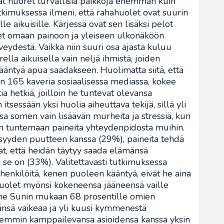
at nuoret turvallisia paikkoja enemmän kuin
kimuksessa ilmeni, että rahahuolet ovat suurin
le aikuisille. Kärjessä ovat sen lisäksi pelot
eet omaan painoon ja yleiseen ulkonäköön
veydestä. Vaikka niin suuri osa ajasta kuluu
lla aikuisella vain neljä ihmistä, joiden
äntyä apua saadakseen. Huolimatta siitä, että
n 165 kaveria sosiaalisessa mediassa, kokee
 hetkiä, joilloin he tuntevat olevansa
itsessään yksi huolia aiheuttava tekijä, sillä yli
sa somen vain lisäävän murheita ja stressiä, kun
van tuntemaan paineita yhteydenpidosta muihin.
isyyden puutteen kanssa (29%), paineita tehdä
at, että heidän täytyy saada elämänsä
se on (33%). Valitettavasti tutkimuksessa
n henkilöitä, kenen puoleen kääntyä, eivät he aina
puolet myönsi kokeneensa jääneensä vaille
 The Sunin mukaan 68 prosentille omien
nsä vaikeaa ja yli kuusi kymmenestä
isemmin kamppailevansa asioidensa kanssa yksin