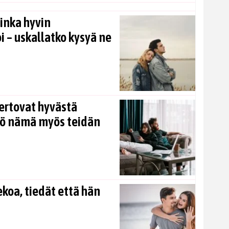
inka hyvin
i – uskallatko kysyä ne
ertovat hyvästä
kö nämä myös teidän
koa, tiedät että hän