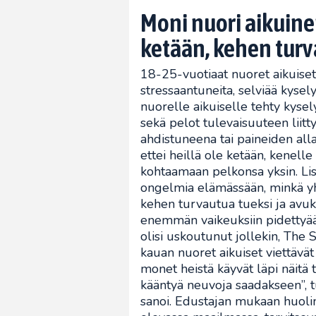
Moni nuori aikuine
ketään, kehen tur
18-25-vuotiaat nuoret aikuiset 
stressaantuneita, selviää kyse
nuorelle aikuiselle tehty kysely
sekä pelot tulevaisuuteen liitty
ahdistuneena tai paineiden al
ettei heillä ole ketään, kenell
kohtaamaan pelkonsa yksin. Li
ongelmia elämässään, minkä yhte
kehen turvautua tueksi ja avuk
enemmän vaikeuksiin pidettyää
olisi uskoutunut jollekin, The
kauan nuoret aikuiset viettävä
monet heistä käyvät läpi näitä 
kääntyä neuvoja saadakseen”,
sanoi. Edustajan mukaan huolim