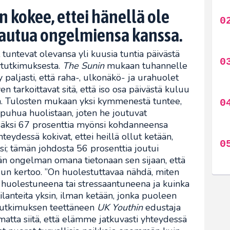
n kokee, ettei hänellä ole
vautua ongelmiensa kanssa.
tuntevat olevansa yli kuusia tuntia päivästä
lytutkimuksesta.
The Sunin
mukaan tuhannelle
 paljasti, että raha-, ulkonäkö- ja urahuolet
en tarkoittavat sitä, että iso osa päivästä kuluu
la. Tulosten mukaan yksi kymmenestä tuntee,
e puhua huolistaan, joten he joutuvat
säksi 67 prosenttia myönsi kohdanneensa
ydessä kokivat, ettei heillä ollut ketään,
si; tämän johdosta 56 prosenttia joutui
n ongelman omana tietonaan sen sijaan, että
 Sun kertoo. ”On huolestuttavaa nähdä, miten
t huolestuneena tai stressaantuneena ja kuinka
tilanteita yksin, ilman ketään, jonka puoleen
 tutkimuksen teettäneen
UK Youthin
edustaja
atta siitä, että elämme jatkuvasti yhteydessä