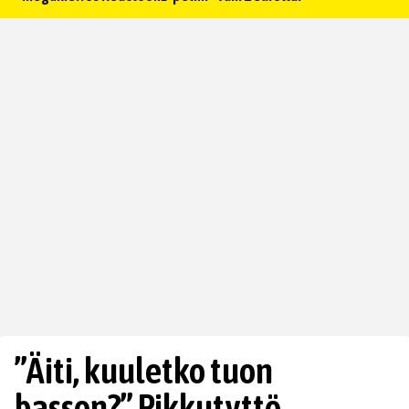
”Äiti, kuuletko tuon
basson?” Pikkutyttö