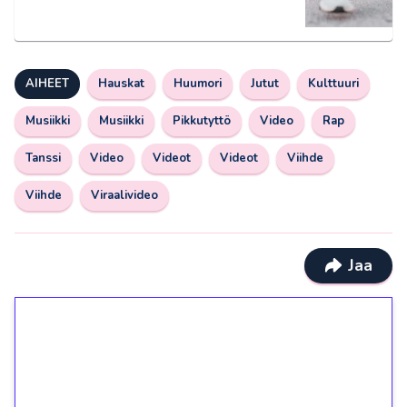
AIHEET
Hauskat
Huumori
Jutut
Kulttuuri
Musiikki
Musiikki
Pikkutyttö
Video
Rap
Tanssi
Video
Videot
Videot
Viihde
Viihde
Viraalivideo
Jaa
1€ = 10€ arvosta
ilmaiskierroksia ilman
kierrätystä!