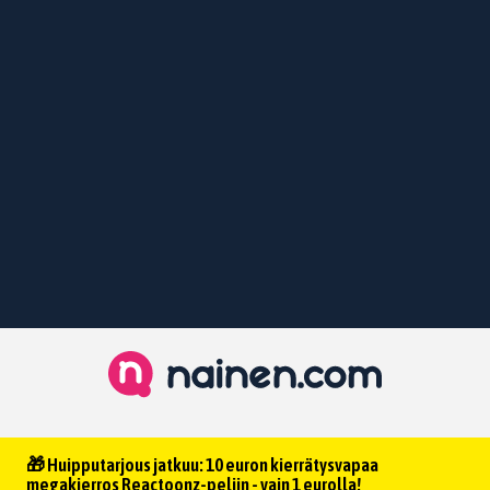
🎁 Huipputarjous jatkuu: 10 euron kierrätysvapaa
megakierros Reactoonz-peliin - vain 1 eurolla!