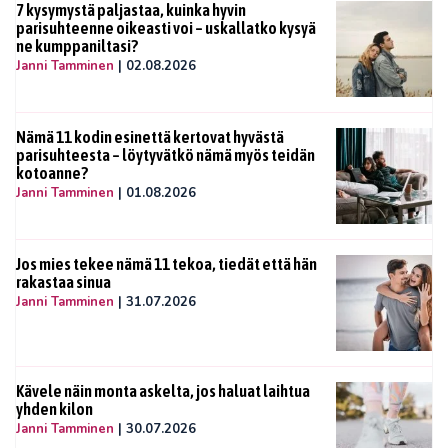
7 kysymystä paljastaa, kuinka hyvin
parisuhteenne oikeasti voi – uskallatko kysyä
ne kumppaniltasi?
Janni Tamminen
|
02.08.2026
Nämä 11 kodin esinettä kertovat hyvästä
parisuhteesta – löytyvätkö nämä myös teidän
kotoanne?
Janni Tamminen
|
01.08.2026
Jos mies tekee nämä 11 tekoa, tiedät että hän
rakastaa sinua
Janni Tamminen
|
31.07.2026
Kävele näin monta askelta, jos haluat laihtua
yhden kilon
Janni Tamminen
|
30.07.2026