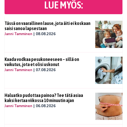
LUE MYÖS:
Tässä on vaarallinen lause, jota äiti ei koskaan
saisi sanoa lapsestaan
Janni Tamminen
|
08.08.2026
Kaada vodkaa pesukoneeseen – sillä on
vaikutus, jota et olisi uskonut
Janni Tamminen
|
07.08.2026
Haluatko pudottaa painoa? Tee tätä asiaa
kaksi kertaa viikossa 10 minuutin ajan
Janni Tamminen
|
06.08.2026