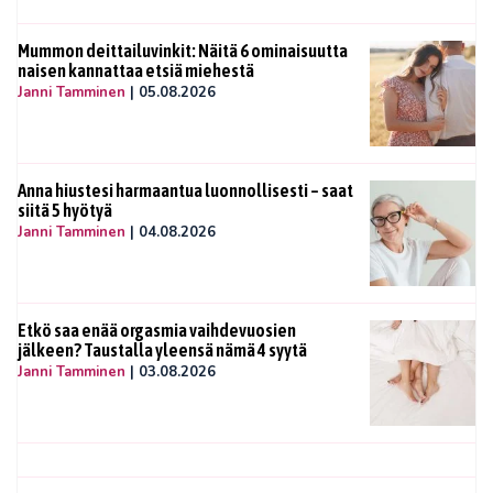
Mummon deittailuvinkit: Näitä 6 ominaisuutta
naisen kannattaa etsiä miehestä
Janni Tamminen
|
05.08.2026
Anna hiustesi harmaantua luonnollisesti – saat
siitä 5 hyötyä
Janni Tamminen
|
04.08.2026
Etkö saa enää orgasmia vaihdevuosien
jälkeen? Taustalla yleensä nämä 4 syytä
Janni Tamminen
|
03.08.2026