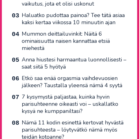
vaikutus, jota et olisi uskonut
Haluatko pudottaa painoa? Tee tätä asiaa
kaksi kertaa viikossa 10 minuutin ajan
Mummon deittailuvinkit: Näitä 6
ominaisuutta naisen kannattaa etsiä
miehestä
Anna hiustesi harmaantua luonnollisesti –
saat siitä 5 hyötyä
Etkö saa enää orgasmia vaihdevuosien
jälkeen? Taustalla yleensä nämä 4 syytä
7 kysymystä paljastaa, kuinka hyvin
parisuhteenne oikeasti voi – uskallatko
kysyä ne kumppaniltasi?
Nämä 11 kodin esinettä kertovat hyvästä
parisuhteesta – löytyvätkö nämä myös
teidän kotoanne?