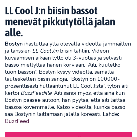
LL Cool J:n biisin bassot
menevät pikkutytöllä jalan
alle.
Bostyn
ihastuttaa yllä olevalla videolla jammaillen
ja tanssien
LL Cool J:n
biisin tahtiin. Videon
kuvaamisen aikaan tyttö oli 3-vuotias ja selvästi
basso miellyttää hänen korviaan. ”Äiti, kuuletko
tuon basson”, Bostyn kysyy videolla, samalla
lauleskellen biisin sanoja. ”Bostyn on 100000-
prosenttisesti hullaantunut LL Cool J:sta”, tytön äiti
kertoi
BuzzFeedille
. Äiti sanoi myös, että aina kun
Bostyn pääsee autoon, hän pyytää, että äiti laittaa
bassoa kovemmalle. Katso videolta, kuinka basso
saa Bostynin laittamaan jalalla koreasti. Lähde:
BuzzFeed