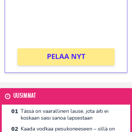
Talleta 1€
Saat heti 50 ilmaiskierrosta Tuohi 1000 -
peliin (arvo 0,20€ per kierros)!
Ei kierrätysvaatimusta!
PELAA NYT
UUSIMMAT
Tässä on vaarallinen lause, jota äiti ei
koskaan saisi sanoa lapsestaan
Kaada vodkaa pesukoneeseen – sillä on