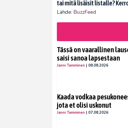
tai mitä lisäisit listalle? K
Lähde:
BuzzFeed
Tässä on vaarallinen lause
saisi sanoa lapsestaan
Janni Tamminen
|
08.08.2026
Kaada vodkaa pesukoneese
jota et olisi uskonut
Janni Tamminen
|
07.08.2026