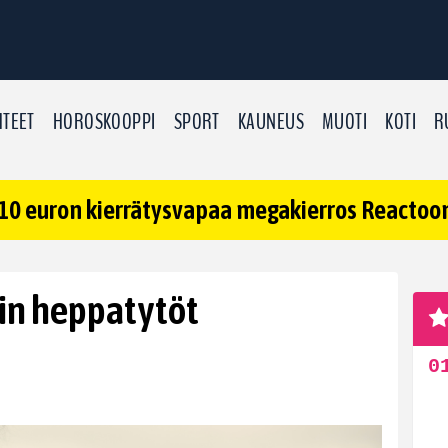
TEET
HOROSKOOPPI
SPORT
KAUNEUS
MUOTI
KOTI
R
10 euron kierrätysvapaa megakierros Reactoonz
ain heppatytöt