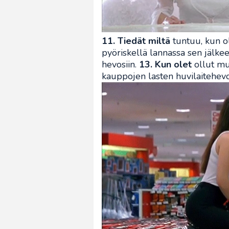
11. Tiedät miltä
tuntuu, kun ol
pyöriskellä lannassa sen jälke
hevosiin.
13. Kun olet
ollut mu
kauppojen lasten huvilaitehevo