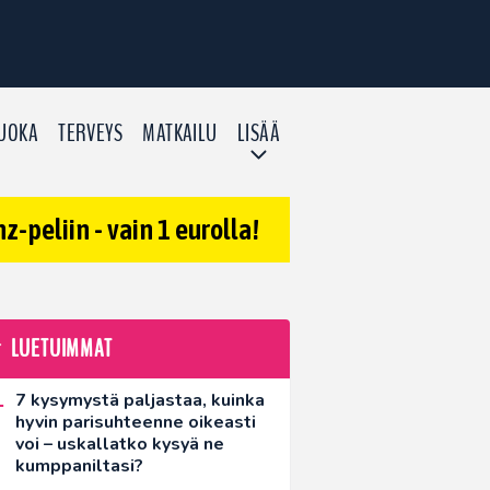
UOKA
TERVEYS
MATKAILU
LISÄÄ
-peliin - vain 1 eurolla!
LUETUIMMAT
7 kysymystä paljastaa, kuinka
hyvin parisuhteenne oikeasti
voi – uskallatko kysyä ne
kumppaniltasi?