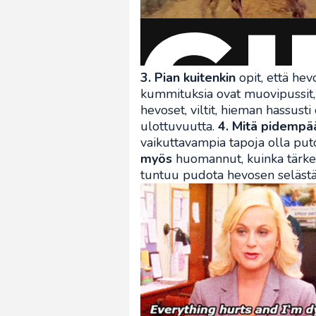
3. Pian kuitenkin
opit, että he
kummituksia ovat muovipussit, 
hevoset, viltit, hieman hassusti 
ulottuvuutta.
4. Mitä pidempä
vaikuttavampia tapoja olla put
myös
huomannut, kuinka tärkeä
tuntuu pudota hevosen selästä