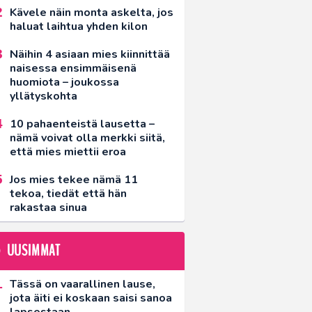
Kävele näin monta askelta, jos
haluat laihtua yhden kilon
Näihin 4 asiaan mies kiinnittää
naisessa ensimmäisenä
huomiota – joukossa
yllätyskohta
10 pahaenteistä lausetta –
nämä voivat olla merkki siitä,
että mies miettii eroa
Jos mies tekee nämä 11
tekoa, tiedät että hän
rakastaa sinua
UUSIMMAT
Tässä on vaarallinen lause,
jota äiti ei koskaan saisi sanoa
lapsestaan