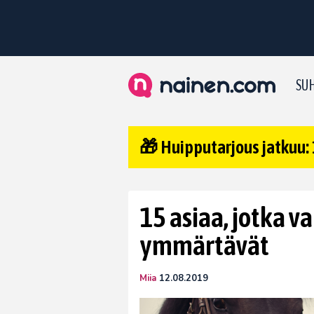
SUH
🎁 Huipputarjous jatkuu: 
15 asiaa, jotka v
ymmärtävät
Miia
12.08.2019