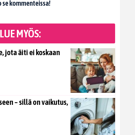
erro se kommenteissa!
LUE MYÖS:
, jota äiti ei koskaan
en – sillä on vaikutus,