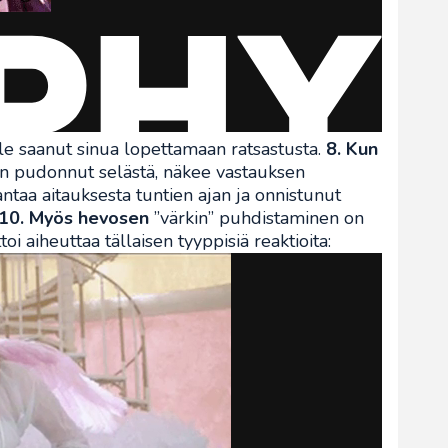
le saanut sinua lopettamaan ratsastusta.
8. Kun
an pudonnut selästä, näkee vastauksen
ntaa aitauksesta tuntien ajan ja onnistunut
10. Myös hevosen
”värkin” puhdistaminen on
oi aiheuttaa tällaisen tyyppisiä reaktioita: