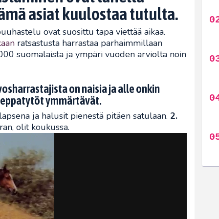
ämä asiat kuulostaa tutulta.
uuhastelu ovat suosittu tapa viettää aikaa.
aan
ratsastusta harrastaa parhaimmillaan
0 000 suomalaista ja ympäri vuoden arviolta noin
osharrastajista on naisia ja alle onkin
n heppatytöt ymmärtävät.
lapsena ja halusit pienestä pitäen satulaan.
2.
n, olit koukussa.