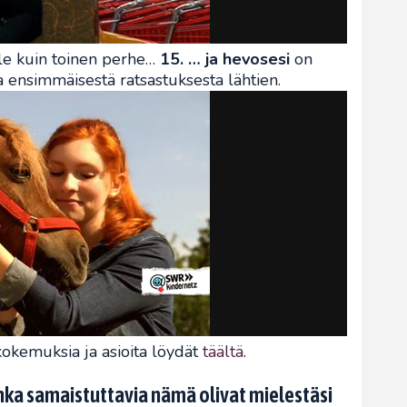
le kuin toinen perhe…
15. … ja hevosesi
on
ta ensimmäisestä ratsastuksesta lähtien.
 kokemuksia ja asioita löydät
täältä
.
nka samaistuttavia nämä olivat mielestäsi