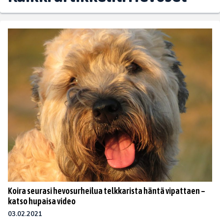
Koira seurasi hevosurheilua telkkarista häntä vipattaen –
katso hupaisa video
03.02.2021