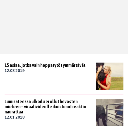
15 asiaa, jotka vain heppatytöt ymmärtävät
12.08.2019
Lumisateessa ulkoilu ei ollut hevosten
mieleen – viraalivideolle ikuistunut reaktio
naurattaa
12.01.2018