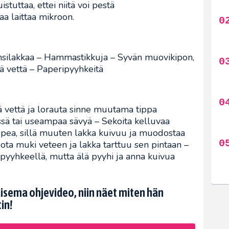
tuttaa, ettei niitä voi pestä
aa laittaa mikroon.
nsilakkaa – Hammastikkuja – Syvän muovikipon,
 vettä – Paperipyyhkeitä
 vettä ja lorauta sinne muutama tippa
sä tai useampaa sävyä – Sekoita kelluvaa
opea, sillä muuten lakka kuivuu ja muodostaa
ta muki veteen ja lakka tarttuu sen pintaan –
pyyhkeellä, mutta älä pyyhi ja anna kuivua
kaisema ohjevideo, niin näet miten hän
in!