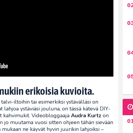
mukiin erikoisia kuvioita.
alvi-iltoihin tai esimerkiksi ystävälläsi on
t lahjoa ystäviäsi jouluna, on tässä kätevä DIY-
lut kahvimukit. Videobloggaaja
Audra Kurtz
on
n
jo muutama vuosi sitten ohjeen tähän sievään
 mukaan ne käyvät hyvin juurikin lahjoiksi –