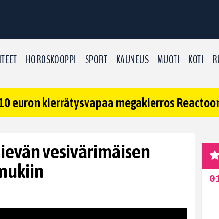
TEET
HOROSKOOPPI
SPORT
KAUNEUS
MUOTI
KOTI
R
10 euron kierrätysvapaa megakierros Reactoonz
sievän vesivärimäisen
mukiin