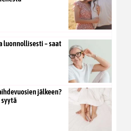
 luonnollisesti – saat
aihdevuosien jälkeen?
 syytä