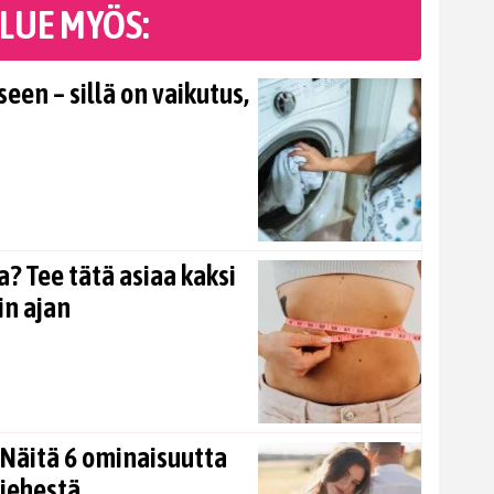
LUE MYÖS:
en – sillä on vaikutus,
? Tee tätä asiaa kaksi
in ajan
Näitä 6 ominaisuutta
miehestä