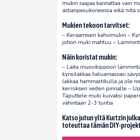
mukin saajaa kannattaa vain muis
astianpesukoneessa eikä niitä s
Mukien tekoon tarvitset:
– Keraamisen kahvimukin – Ky
johon muki mahtuu – Lämmintä
Näin koristat mukin:
– Laita muovikippoon lämmintä
kynsilakkaa haluamassasi sävys
lakkaa hammastikulla ja ole n
kerroksen veden pinnalle – Upo
Taputtele muki kuivaksi paperi
vähintään 2-3 tuntia
Katso jutun yltä Kurtzin jul
toteuttaa tämän DIY-projekt