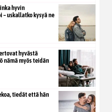
inka hyvin
i – uskallatko kysyä ne
ertovat hyvästä
kö nämä myös teidän
koa, tiedät että hän