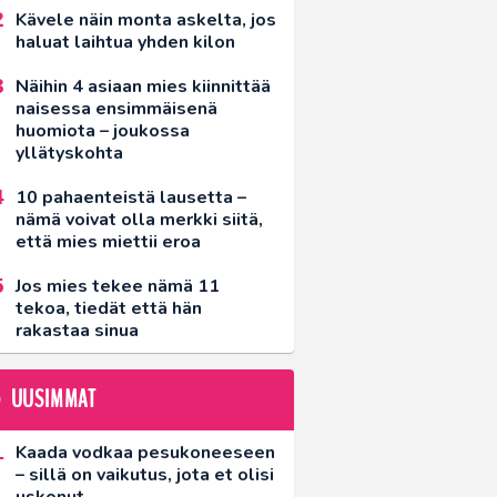
Kävele näin monta askelta, jos
haluat laihtua yhden kilon
Näihin 4 asiaan mies kiinnittää
naisessa ensimmäisenä
huomiota – joukossa
yllätyskohta
10 pahaenteistä lausetta –
nämä voivat olla merkki siitä,
että mies miettii eroa
Jos mies tekee nämä 11
tekoa, tiedät että hän
rakastaa sinua
UUSIMMAT
Kaada vodkaa pesukoneeseen
– sillä on vaikutus, jota et olisi
uskonut