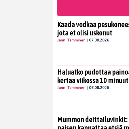
Kaada vodkaa pesukoneese
jota et olisi uskonut
Janni Tamminen
|
07.08.2026
Haluatko pudottaa painoa
kertaa viikossa 10 minuut
Janni Tamminen
|
06.08.2026
Mummon deittailuvinkit: 
naisen kannattaa etsiä 