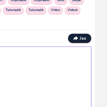
IY
Inspiraatio
Inspiraatio
Jutut
Lahjat
Tutoriaalit
Tutoriaalit
Video
Videot
Jaa
ilmaiskierroksia ilman
osta Tuohi 1000 -peliin (arvo 0,20€ per