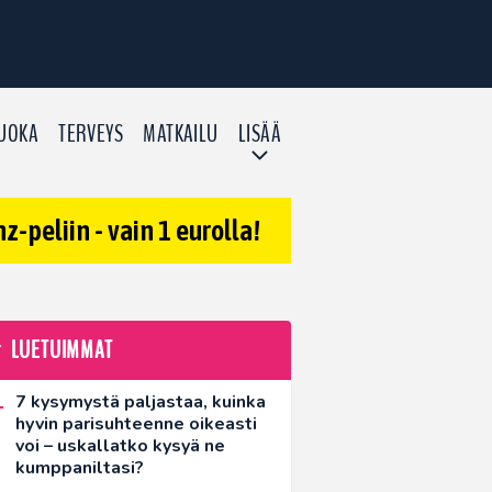
UOKA
TERVEYS
MATKAILU
LISÄÄ
-peliin - vain 1 eurolla!
LUETUIMMAT
7 kysymystä paljastaa, kuinka
hyvin parisuhteenne oikeasti
voi – uskallatko kysyä ne
kumppaniltasi?