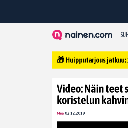
SUH
🎁 Huipputarjous jatkuu: 
Video: Näin teet 
koristelun kahvi
Miia
02.12.2019