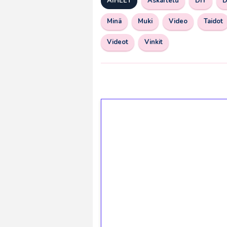
AIHEET
Askartelu
DIY
D
Minä
Muki
Video
Taidot
Videot
Vinkit
1€ = 10€ arvosta 
kierrätystä!
Talleta 1€
Saat heti 50 ilmaiskierr
kierros)!
Ei kierrätysvaatimusta!