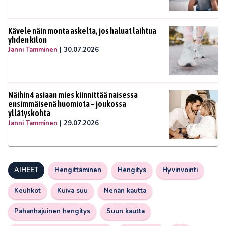
Kävele näin monta askelta, jos haluat laihtua
yhden kilon
Janni Tamminen
|
30.07.2026
Näihin 4 asiaan mies kiinnittää naisessa
ensimmäisenä huomiota – joukossa
yllätyskohta
Janni Tamminen
|
29.07.2026
AIHEET
Hengittäminen
Hengitys
Hyvinvointi
Keuhkot
Kuiva suu
Nenän kautta
Pahanhajuinen hengitys
Suun kautta