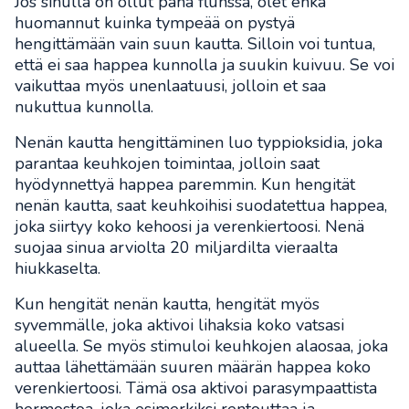
Jos sinulla on ollut paha flunssa, olet ehkä
huomannut kuinka tympeää on pystyä
hengittämään vain suun kautta. Silloin voi tuntua,
että ei saa happea kunnolla ja suukin kuivuu. Se voi
vaikuttaa myös unenlaatuusi, jolloin et saa
nukuttua kunnolla.
Nenän kautta hengittäminen luo typpioksidia, joka
parantaa keuhkojen toimintaa, jolloin saat
hyödynnettyä happea paremmin. Kun hengität
nenän kautta, saat keuhkoihisi suodatettua happea,
joka siirtyy koko kehoosi ja verenkiertoosi. Nenä
suojaa sinua arviolta 20 miljardilta vieraalta
hiukkaselta.
Kun hengität nenän kautta, hengität myös
syvemmälle, joka aktivoi lihaksia koko vatsasi
alueella. Se myös stimuloi keuhkojen alaosaa, joka
auttaa lähettämään suuren määrän happea koko
verenkiertoosi. Tämä osa aktivoi parasympaattista