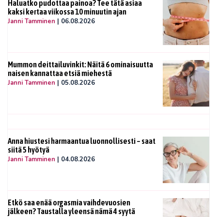
Haluatko pudottaa painoa? Tee tätä asiaa
kaksi kertaa viikossa 10 minuutin ajan
Janni Tamminen
|
06.08.2026
Mummon deittailuvinkit: Näitä 6 ominaisuutta
naisen kannattaa etsiä miehestä
Janni Tamminen
|
05.08.2026
Anna hiustesi harmaantua luonnollisesti – saat
siitä 5 hyötyä
Janni Tamminen
|
04.08.2026
Etkö saa enää orgasmia vaihdevuosien
jälkeen? Taustalla yleensä nämä 4 syytä