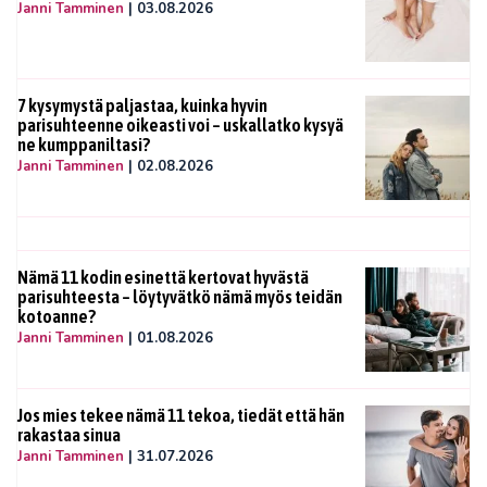
Janni Tamminen
|
03.08.2026
7 kysymystä paljastaa, kuinka hyvin
parisuhteenne oikeasti voi – uskallatko kysyä
ne kumppaniltasi?
Janni Tamminen
|
02.08.2026
Nämä 11 kodin esinettä kertovat hyvästä
parisuhteesta – löytyvätkö nämä myös teidän
kotoanne?
Janni Tamminen
|
01.08.2026
Jos mies tekee nämä 11 tekoa, tiedät että hän
rakastaa sinua
Janni Tamminen
|
31.07.2026