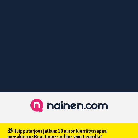
🎁 Huipputarjous jatkuu: 10 euron kierrätysvapaa
megakierros Reactoonz-peliin - vain 1 eurolla!