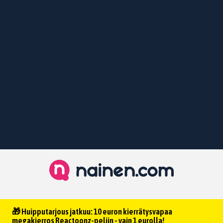
🎁 Huipputarjous jatkuu: 10 euron kierrätysvapaa
megakierros Reactoonz-peliin - vain 1 eurolla!