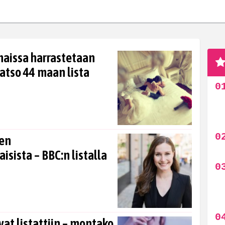
maissa harrastetaan
atso 44 maan lista
den
isista – BBC:n listalla
 listattiin – montako