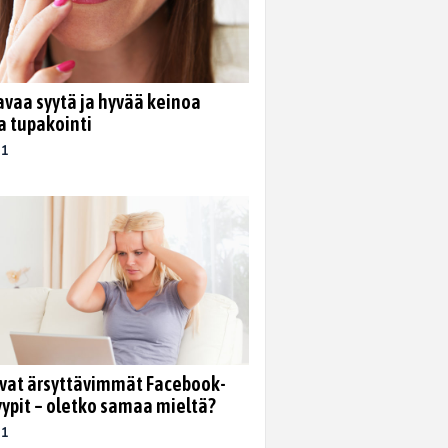
tavaa syytä ja hyvää keinoa
a tupakointi
21
at ärsyttävimmät Facebook-
yypit – oletko samaa mieltä?
21