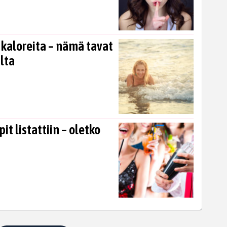
 kaloreita – nämä tavat
lta
t listattiin – oletko