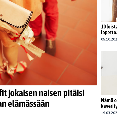
10 lois
lopetta
05.10.20
it jokaisen naisen pitäisi
Nämä ov
ran elämässään
kaverit
19.03.20