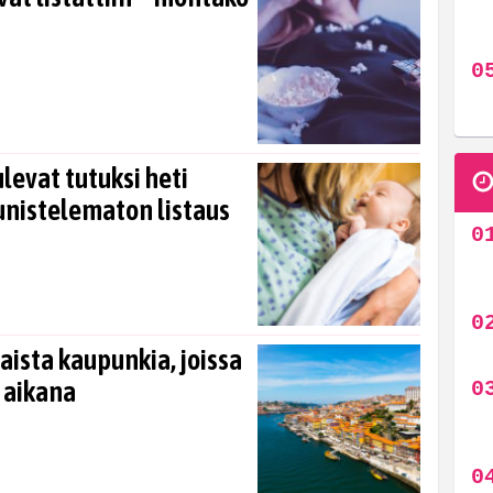
tulevat tutuksi heti
unistelematon listaus
ista kaupunkia, joissa
 aikana