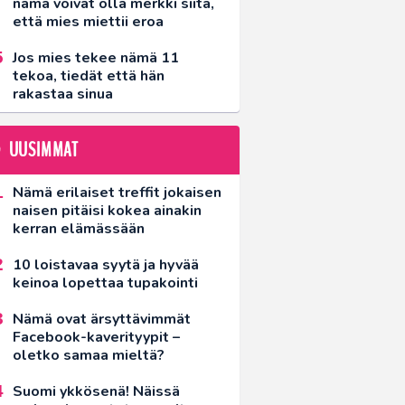
nämä voivat olla merkki siitä,
että mies miettii eroa
Jos mies tekee nämä 11
tekoa, tiedät että hän
rakastaa sinua
UUSIMMAT
Nämä erilaiset treffit jokaisen
naisen pitäisi kokea ainakin
kerran elämässään
10 loistavaa syytä ja hyvää
keinoa lopettaa tupakointi
Nämä ovat ärsyttävimmät
Facebook-kaverityypit –
oletko samaa mieltä?
Suomi ykkösenä! Näissä