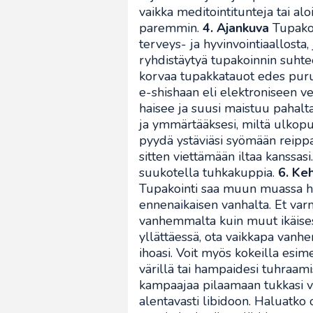
vaikka meditointitunteja tai al
paremmin.
4. Ajankuva
Tupakoin
terveys- ja hyvinvointiaallosta
ryhdistäytyä tupakoinnin suhte
korvaa tupakkatauot edes puruk
e-shishaan eli elektroniseen v
haisee ja suusi maistuu pahalt
ja ymmärtääksesi, miltä ulkopuo
pyydä ystäviäsi syömään reippaa
sitten viettämään iltaa kanssas
suukotella tuhkakuppia.
6. Ke
Tupakointi saa muun muassa ham
ennenaikaisen vanhalta. Et var
vanhemmalta kuin muut ikäises
yllättäessä, ota vaikkapa vanhen
ihoasi. Voit myös kokeilla esim
värillä tai hampaidesi tuhraami
kampaajaa pilaamaan tukkasi v
alentavasti libidoon. Haluatko 