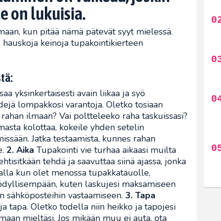
e on lukuisia.
maan, kun pitää nämä pätevät syyt mielessä.
 hauskoja keinoja tupakointikierteen
stä:
a yksinkertaisesti avain liikaa ja syö
videjä lompakkosi varantoja. Oletko tosiaan
rahan ilmaan? Vai poltteleeko raha taskuissasi?
asta kolottaa, kokeile yhden setelin
missään. Jatka testaamista, kunnes rahan
e.
2. Aika
Tupakointi vie turhaa aikaasi muilta
ehtisitkään tehdä ja saavuttaa siinä ajassa, jonka
alla kun olet menossa tupakkatauolle,
ödyllisempään, kuten laskujesi maksamiseen
iin sähköposteihin vastaamiseen.
3. Tapa
 tapa. Oletko todella niin heikko ja tapojesi
amaan mieltäsi. Jos mikään muu ei auta, ota