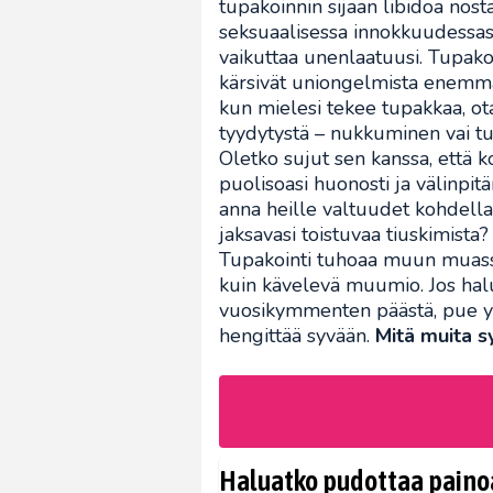
tupakoinnin sijaan libidoa nost
seksuaalisessa innokkuudessasi
vaikuttaa unenlaatuusi. Tupak
kärsivät uniongelmista enemmän,
kun mielesi tekee tupakkaa, o
tyydytystä – nukkuminen vai tu
Oletko sujut sen kanssa, että ko
puolisoasi huonosti ja välinpit
anna heille valtuudet kohdella 
jaksavasi toistuvaa tiuskimista
Tupakointi tuhoaa muun muassa k
kuin kävelevä muumio. Jos halua
vuosikymmenten päästä, pue ylle
hengittää syvään.
Mitä muita sy
Haluatko pudottaa painoa