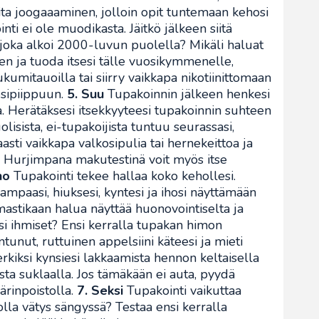
oita joogaaaminen, jolloin opit tuntemaan kehosi
ti ei ole muodikasta. Jäitkö jälkeen siitä
, joka alkoi 2000-luvun puolella? Mikäli haluat
en ja tuoda itsesi tälle vuosikymmenelle,
umitauoilla tai siirry vaikkapa nikotiinittomaan
esipiippuun.
5. Suu
Tupakoinnin jälkeen henkesi
a. Herätäksesi itsekkyyteesi tupakoinnin suhteen
lisista, ei-tupakoijista tuntuu seurassasi,
sti vaikkapa valkosipulia tai hernekeittoa ja
i. Hurjimpana makutestinä voit myös itse
ho
Tupakointi tekee hallaa koko kehollesi.
paasi, hiuksesi, kyntesi ja ihosi näyttämään
mastikaan halua näyttää huonovointiselta ja
i ihmiset? Ensi kerralla tupakan himon
tunut, ruttuinen appelsiini käteesi ja mieti
erkiksi kynsiesi lakkaamista hennon keltaisella
sta suklaalla. Jos tämäkään ei auta, pyydä
ärinpoistolla.
7. Seksi
Tupakointi vaikuttaa
olla vätys sängyssä? Testaa ensi kerralla