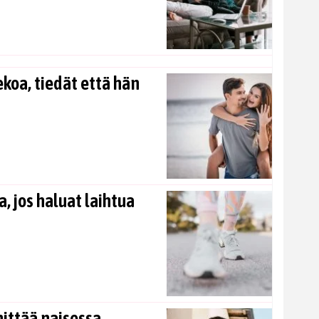
koa, tiedät että hän
, jos haluat laihtua
nittää naisessa