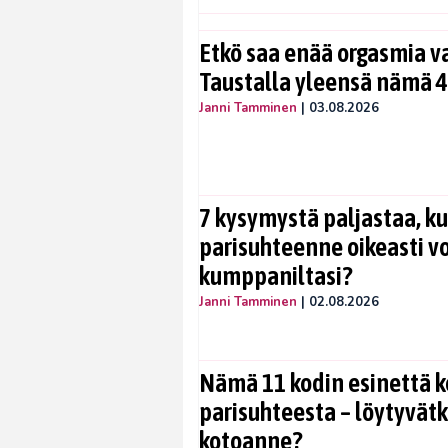
Etkö saa enää orgasmia v
Taustalla yleensä nämä 4
Janni Tamminen
|
03.08.2026
7 kysymystä paljastaa, ku
parisuhteenne oikeasti vo
kumppaniltasi?
Janni Tamminen
|
02.08.2026
Nämä 11 kodin esinettä k
parisuhteesta – löytyvät
kotoanne?