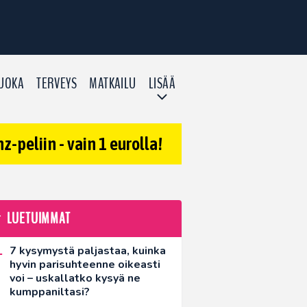
UOKA
TERVEYS
MATKAILU
LISÄÄ
-peliin - vain 1 eurolla!
LUETUIMMAT
7 kysymystä paljastaa, kuinka
hyvin parisuhteenne oikeasti
voi – uskallatko kysyä ne
kumppaniltasi?