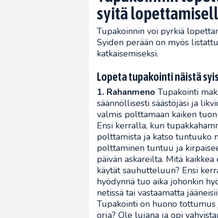
syitä lopettamisell
Tupakoinnin voi pyrkiä lopetta
Syiden perään on myös listattu
katkaisemiseksi.
Lopeta tupakointi näistä syi
1. Rahanmeno
Tupakointi maksa
säännöllisesti säästöjäsi ja lik
valmis polttamaan kaiken tuon 
Ensi kerralla, kun tupakkahamm
polttamista ja katso tuntuuko 
polttaminen tuntuu ja kirpaise
päivän askareilta. Mitä kaikkea 
käytät sauhutteluun? Ensi kerr
hyödynnä tuo aika johonkin hy
netissä tai vastaamatta jääneis
Tupakointi on huono tottumus ja
orja? Ole lujana ja opi vahvist