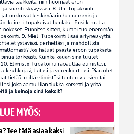
attavia lääkkeitä, niin huomaat eron
 ja suorituskyvyssäsi.
8. Uni
Tupakointi
oijat nukkuvat keskimäärin huonommin ja
 kuin ei-tupakoivat henkilöt. Ensi kerralla,
ta nokoset. Punnitse sitten, kumpi tuo enemmän
pakointi.
9. Mieli
Tupakointi lisää ärtyneisyyttä.
htelet ystäviäsi, perhettäsi ja mahdollista
ämättömästi? Jos haluat päästä eroon tupakasta,
sinua törkeästi. Kuinka kauan sinä luulet
?
10. Elimistö
Tupakointi rapauttaa elimistösi.
euhkojasi, luitasi ja verenkiertoasi. Pian olet
t tietää, miltä elimistösi tuntuu vuosien tai
si joka aamu liian tiukka korsetti ja yritä
itä ja keinoja sinä keksit?
LUE MYÖS:
? Tee tätä asiaa kaksi