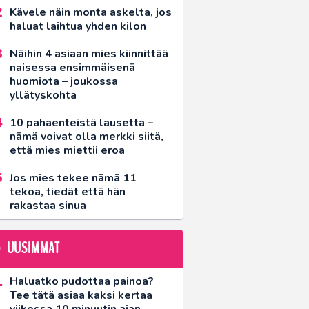
Kävele näin monta askelta, jos
haluat laihtua yhden kilon
Näihin 4 asiaan mies kiinnittää
naisessa ensimmäisenä
huomiota – joukossa
yllätyskohta
10 pahaenteistä lausetta –
nämä voivat olla merkki siitä,
että mies miettii eroa
Jos mies tekee nämä 11
tekoa, tiedät että hän
rakastaa sinua
UUSIMMAT
Haluatko pudottaa painoa?
Tee tätä asiaa kaksi kertaa
viikossa 10 minuutin ajan