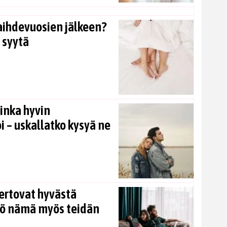
aihdevuosien jälkeen?
 syytä
inka hyvin
i – uskallatko kysyä ne
ertovat hyvästä
kö nämä myös teidän