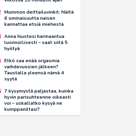
Mummon deittailuvinkit: Näitä
6 ominaisuutta naisen
kannattaa etsiä miehestä
Anna hiustesi harmaantua
luonnollisesti – saat siitä 5
hyötyä
Etkö saa enää orgasmia
vaihdevuosien jälkeen?
Taustalla yleensä nämä 4
syytä
7 kysymystä paljastaa, kuinka
hyvin parisuhteenne oikeasti
voi – uskallatko kysyä ne
kumppaniltasi?