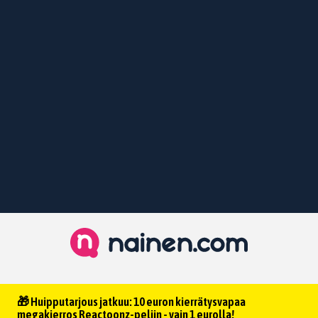
🎁 Huipputarjous jatkuu: 10 euron kierrätysvapaa
megakierros Reactoonz-peliin - vain 1 eurolla!