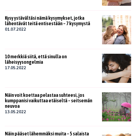
Kysy ystävältäsi nämä kysymykset, jotka
lähentävät teitä entisestään – 7 kysymystä
01.07.2022
10 merkkiä siitä, että sinulla on
läheisyysongelmia
17.05.2022
Näin voit koettaa pelastaa suhteesi, jos
kumppanisi vaikuttaa etäiseltä – seitsemän
neuvoa
13.05.2022
Näin pääset lähemmäksi muita – 5 salaista