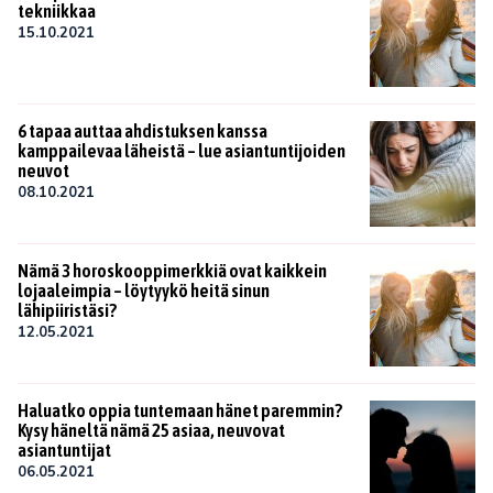
tekniikkaa
15.10.2021
6 tapaa auttaa ahdistuksen kanssa
kamppailevaa läheistä – lue asiantuntijoiden
neuvot
08.10.2021
Nämä 3 horoskooppimerkkiä ovat kaikkein
lojaaleimpia – löytyykö heitä sinun
lähipiiristäsi?
12.05.2021
Haluatko oppia tuntemaan hänet paremmin?
Kysy häneltä nämä 25 asiaa, neuvovat
asiantuntijat
06.05.2021