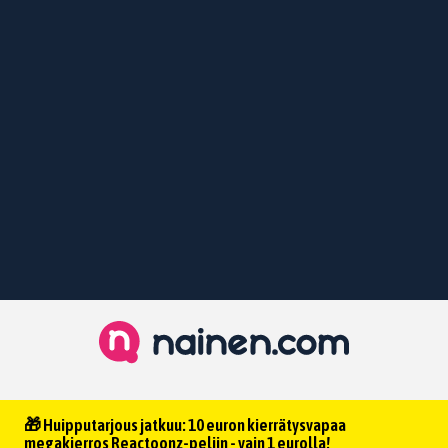
🎁 Huipputarjous jatkuu: 10 euron kierrätysvapaa
megakierros Reactoonz-peliin - vain 1 eurolla!