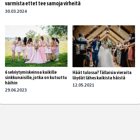
varmista ettet tee samoja virheitä
30.03.2024
6 selviytymiskeinoa kaikille
Häät tulossa? Tällaisia vieraita
sinkkunaisille, jotka on kutsuttu
löydät lähes kaikista häistä
häihin
12.05.2021
29.06.2023