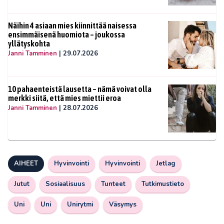
Näihin 4 asiaan mies kiinnittää naisessa
ensimmäisenä huomiota – joukossa
yllätyskohta
Janni Tamminen
|
29.07.2026
10 pahaenteistä lausetta – nämä voivat olla
merkki siitä, että mies miettii eroa
Janni Tamminen
|
28.07.2026
AIHEET
Hyvinvointi
Hyvinvointi
Jetlag
Jutut
Sosiaalisuus
Tunteet
Tutkimustieto
Uni
Uni
Unirytmi
Väsymys