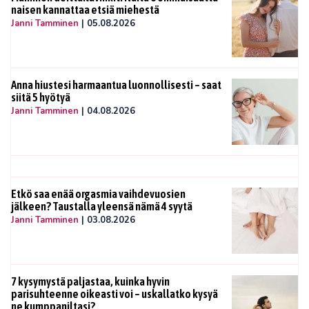
naisen kannattaa etsiä miehestä
Janni Tamminen
|
05.08.2026
Anna hiustesi harmaantua luonnollisesti – saat
siitä 5 hyötyä
Janni Tamminen
|
04.08.2026
Etkö saa enää orgasmia vaihdevuosien
jälkeen? Taustalla yleensä nämä 4 syytä
Janni Tamminen
|
03.08.2026
7 kysymystä paljastaa, kuinka hyvin
parisuhteenne oikeasti voi – uskallatko kysyä
ne kumppaniltasi?