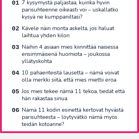
7 kysymystä paljastaa, kuinka hyvin
parisuhteenne oikeasti voi – uskallatko
kysyä ne kumppaniltasi?
Kävele näin monta askelta, jos haluat
laihtua yhden kilon
Näihin 4 asiaan mies kiinnittää naisessa
ensimmäisenä huomiota – joukossa
yllätyskohta
10 pahaenteistä lausetta – nämä voivat
olla merkki siitä, että mies miettii eroa
Jos mies tekee nämä 11 tekoa, tiedät että
hän rakastaa sinua
Nämä 11 kodin esinettä kertovat hyvästä
parisuhteesta – löytyvätkö nämä myös
teidän kotoanne?