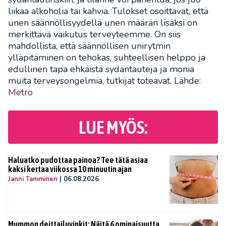
liikaa alkoholia tai kahvia. Tulokset osoittavat, että
unen säännöllisyydellä unen määrän lisäksi on
merkittävä vaikutus terveyteemme. On siis
mahdollista, että säännöllisen unirytmin
ylläpitäminen on tehokas, suhteellisen helppo ja
edullinen tapa ehkäistä sydäntauteja ja monia
muita terveysongelmia, tutkijat toteavat. Lähde:
Metro
LUE MYÖS:
Haluatko pudottaa painoa? Tee tätä asiaa
kaksi kertaa viikossa 10 minuutin ajan
Janni Tamminen
|
06.08.2026
Mummon deittailuvinkit: Näitä 6 ominaisuutta