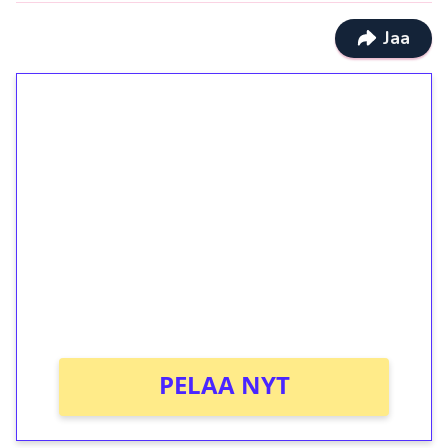
Jaa
1€ = 10€ arvosta
ilmaiskierroksia ilman
kierrätystä!
Talleta 1€
Saat heti 50 ilmaiskierrosta Tuohi 1000 -
peliin (arvo 0,20€ per kierros)!
Ei kierrätysvaatimusta!
PELAA NYT