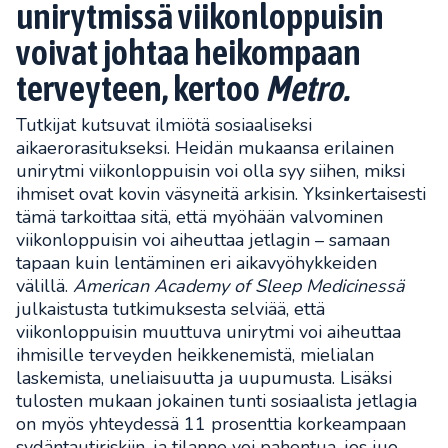
unirytmissä viikonloppuisin
voivat johtaa heikompaan
terveyteen, kertoo
Metro.
Tutkijat kutsuvat ilmiötä sosiaaliseksi
aikaerorasitukseksi. Heidän mukaansa erilainen
unirytmi viikonloppuisin voi olla syy siihen, miksi
ihmiset ovat kovin väsyneitä arkisin. Yksinkertaisesti
tämä tarkoittaa sitä, että myöhään valvominen
viikonloppuisin voi aiheuttaa jetlagin – samaan
tapaan kuin lentäminen eri aikavyöhykkeiden
välillä.
American Academy of Sleep Medicinessä
julkaistusta tutkimuksesta selviää, että
viikonloppuisin muuttuva unirytmi voi aiheuttaa
ihmisille terveyden heikkenemistä, mielialan
laskemista, uneliaisuutta ja uupumusta. Lisäksi
tulosten mukaan jokainen tunti sosiaalista jetlagia
on myös yhteydessä 11 prosenttia korkeampaan
sydäntautiriskiin, ja tilanne voi pahentua, jos juo