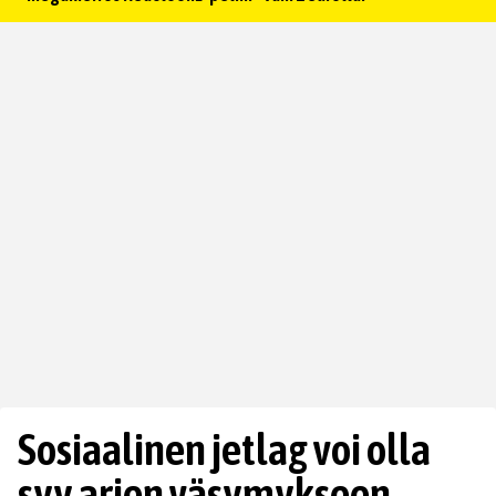
Sosiaalinen jetlag voi olla
syy arjen väsymykseen