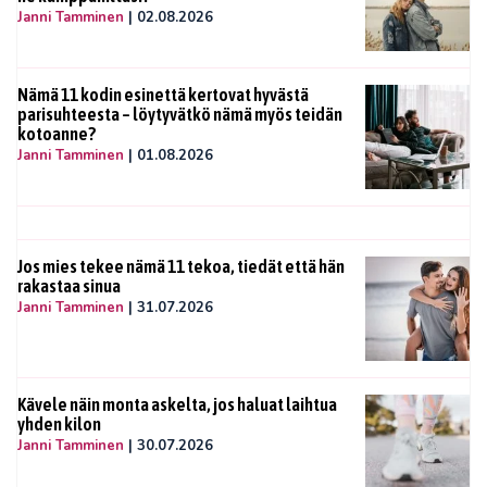
Janni Tamminen
|
02.08.2026
Nämä 11 kodin esinettä kertovat hyvästä
parisuhteesta – löytyvätkö nämä myös teidän
kotoanne?
Janni Tamminen
|
01.08.2026
Jos mies tekee nämä 11 tekoa, tiedät että hän
rakastaa sinua
Janni Tamminen
|
31.07.2026
Kävele näin monta askelta, jos haluat laihtua
yhden kilon
Janni Tamminen
|
30.07.2026