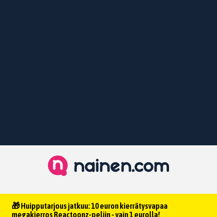
🎁 Huipputarjous jatkuu: 10 euron kierrätysvapaa
megakierros Reactoonz-peliin - vain 1 eurolla!