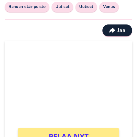
Ranuan eläinpuisto
Uutiset
Uutiset
Venus
Jaa
1€ = 10€ arvosta
ilmaiskierroksia ilman
kierrätystä!
Talleta 1€
Saat heti 50 ilmaiskierrosta Tuohi 1000 -
peliin (arvo 0,20€ per kierros)!
Ei kierrätysvaatimusta!
PELAA NYT