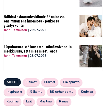
Näihin 4 asiaan mies kiinnittää naisessa
ensimmäisenä huomiota – joukossa
yllätyskohta
Janni Tamminen
|
29.07.2026
10 pahaenteistä lausetta – nämä voivat olla
merkki siitä, että mies miettii eroa
Janni Tamminen
|
28.07.2026
AIHEET
Eläimet
Eläimet
Eläinpuisto
Inspiraatio
Jääkarhu
Jääkarhunpentu
Kotimaa
Kotimaa
Lajit
Maailma
Ranua