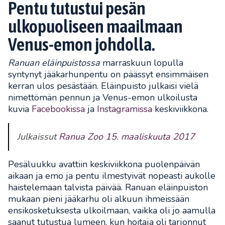
Pentu tutustui pesän
ulkopuoliseen maailmaan
Venus-emon johdolla.
Ranuan eläinpuistossa
marraskuun lopulla
syntynyt jääkarhunpentu on päässyt ensimmäisen
kerran ulos pesästään. Eläinpuisto julkaisi vielä
nimettömän pennun ja Venus-emon ulkoilusta
kuvia
Facebookissa
ja
Instagramissa
keskiviikkona.
Julkaissut
Ranua Zoo
15. maaliskuuta 2017
Pesäluukku avattiin keskiviikkona puolenpäivän
aikaan ja emo ja pentu ilmestyivät nopeasti aukolle
haistelemaan talvista päivää. Ranuan eläinpuiston
mukaan pieni jääkarhu oli alkuun ihmeissään
ensikosketuksesta ulkoilmaan, vaikka oli jo aamulla
saanut tutustua lumeen, kun hoitaja oli tarjonnut