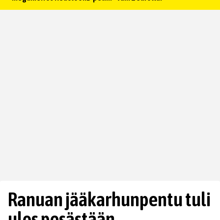
Ranuan jääkarhunpentu tuli
ulos pesästään