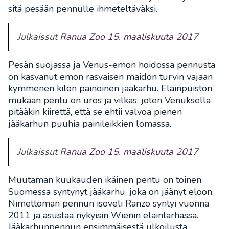
sitä pesään pennulle ihmeteltäväksi.
Julkaissut
Ranua Zoo
15. maaliskuuta 2017
Pesän suojassa ja Venus-emon hoidossa pennusta
on kasvanut emon rasvaisen maidon turvin vajaan
kymmenen kilon painoinen jääkarhu. Eläinpuiston
mukaan pentu on uros ja vilkas, joten Venuksella
pitääkin kiirettä, että se ehtii valvoa pienen
jääkarhun puuhia painileikkien lomassa.
Julkaissut
Ranua Zoo
15. maaliskuuta 2017
Muutaman kuukauden ikäinen pentu on toinen
Suomessa syntynyt jääkarhu, joka on jäänyt eloon.
Nimettömän pennun isoveli Ranzo syntyi vuonna
2011 ja asustaa nykyisin Wienin eläintarhassa.
Jääkarhunpennun ensimmäisestä ulkoilusta