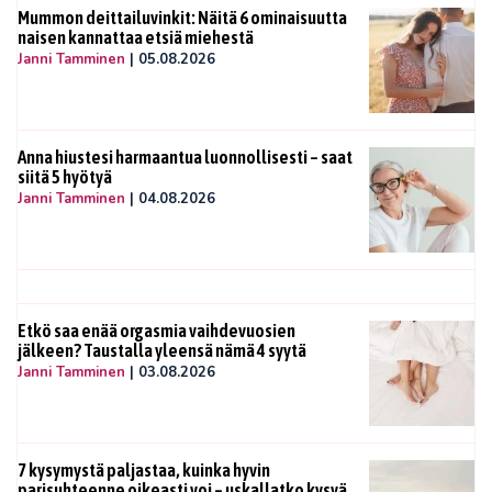
Mummon deittailuvinkit: Näitä 6 ominaisuutta
naisen kannattaa etsiä miehestä
Janni Tamminen
|
05.08.2026
Anna hiustesi harmaantua luonnollisesti – saat
siitä 5 hyötyä
Janni Tamminen
|
04.08.2026
Etkö saa enää orgasmia vaihdevuosien
jälkeen? Taustalla yleensä nämä 4 syytä
Janni Tamminen
|
03.08.2026
7 kysymystä paljastaa, kuinka hyvin
parisuhteenne oikeasti voi – uskallatko kysyä