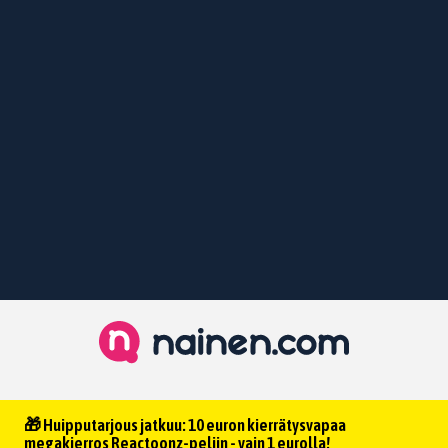
🎁 Huipputarjous jatkuu: 10 euron kierrätysvapaa
megakierros Reactoonz-peliin - vain 1 eurolla!