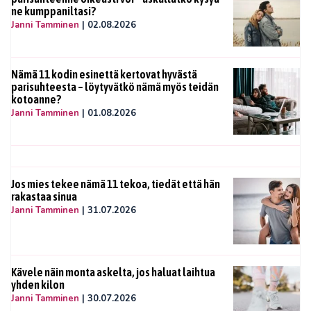
ne kumppaniltasi?
Janni Tamminen
|
02.08.2026
Nämä 11 kodin esinettä kertovat hyvästä
parisuhteesta – löytyvätkö nämä myös teidän
kotoanne?
Janni Tamminen
|
01.08.2026
Jos mies tekee nämä 11 tekoa, tiedät että hän
rakastaa sinua
Janni Tamminen
|
31.07.2026
Kävele näin monta askelta, jos haluat laihtua
yhden kilon
Janni Tamminen
|
30.07.2026