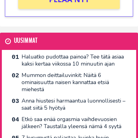
UUSIMMAT
Haluatko pudottaa painoa? Tee tätä asiaa
kaksi kertaa viikossa 10 minuutin ajan
Mummon deittailuvinkit: Näitä 6
ominaisuutta naisen kannattaa etsiä
miehestä
Anna hiustesi harmaantua luonnollisesti –
saat siitä 5 hyötyä
Etkö saa enää orgasmia vaihdevuosien
jälkeen? Taustalla yleensä nämä 4 syytä
7 kysymystä paljastaa, kuinka hyvin