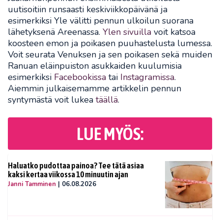
uutisoitiin runsaasti keskiviikkopäivänä ja
esimerkiksi Yle välitti pennun ulkoilun suorana
lähetyksenä Areenassa.
Ylen sivuilla
voit katsoa
koosteen emon ja poikasen puuhastelusta lumessa.
Voit seurata Venuksen ja sen poikasen sekä muiden
Ranuan eläinpuiston asukkaiden kuulumisia
esimerkiksi
Facebookissa
tai
Instagramissa
.
Aiemmin julkaisemamme artikkelin pennun
syntymästä voit lukea
täällä
.
LUE MYÖS:
Haluatko pudottaa painoa? Tee tätä asiaa
kaksi kertaa viikossa 10 minuutin ajan
Janni Tamminen
|
06.08.2026