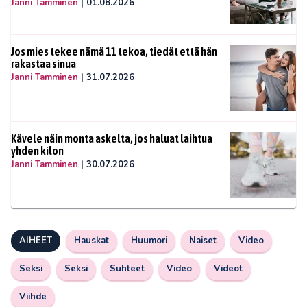
Janni Tamminen
|
01.08.2026
Jos mies tekee nämä 11 tekoa, tiedät että hän
rakastaa sinua
Janni Tamminen
|
31.07.2026
Kävele näin monta askelta, jos haluat laihtua
yhden kilon
Janni Tamminen
|
30.07.2026
AIHEET
Hauskat
Huumori
Naiset
Video
Seksi
Seksi
Suhteet
Video
Videot
Viihde