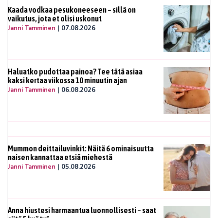
Kaada vodkaa pesukoneeseen – sillä on
vaikutus, jota et olisi uskonut
Janni Tamminen
|
07.08.2026
Haluatko pudottaa painoa? Tee tätä asiaa
kaksi kertaa viikossa 10 minuutin ajan
Janni Tamminen
|
06.08.2026
Mummon deittailuvinkit: Näitä 6 ominaisuutta
naisen kannattaa etsiä miehestä
Janni Tamminen
|
05.08.2026
Anna hiustesi harmaantua luonnollisesti – saat