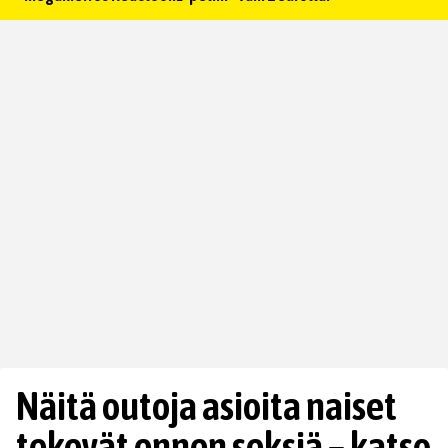
Näitä outoja asioita naiset
tekevät ennen seksiä – katso