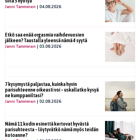
siitä 5 hyötyä
Janni Tamminen
|
04.08.2026
Etkö saa enää orgasmia vaihdevuosien
jälkeen? Taustalla yleensä nämä 4 syytä
Janni Tamminen
|
03.08.2026
7 kysymystä paljastaa, kuinka hyvin
parisuhteenne oikeasti voi – uskallatko kysyä
ne kumppaniltasi?
Janni Tamminen
|
02.08.2026
Nämä 11 kodin esinettä kertovat hyvästä
parisuhteesta – löytyvätkö nämä myös teidän
kotoanne?