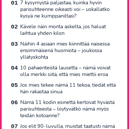
7 kysymystä paljastaa, kuinka hyvin
parisuhteenne oikeasti voi – uskallatko
kysyä ne kumppaniltasi?
Kävele näin monta askelta, jos haluat
laihtua yhden kilon
Näihin 4 asiaan mies kiinnittää naisessa
ensimmäisenä huomiota – joukossa
yllätyskohta
10 pahaenteistä lausetta – nämä voivat
olla merkki siitä, että mies miettii eroa
Jos mies tekee nämä 11 tekoa, tiedät että
hän rakastaa sinua
Nämä 11 kodin esinettä kertovat hyvästä
parisuhteesta – löytyvätkö nämä myös
teidän kotoanne?
Jos elit 90-luvulla, muistat taatusti nämä