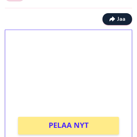
Jaa
1€ = 10€ arvosta
ilmaiskierroksia ilman
kierrätystä!
Talleta 1€
Saat heti 50 ilmaiskierrosta Tuohi 1000 -
peliin (arvo 0,20€ per kierros)!
Ei kierrätysvaatimusta!
PELAA NYT