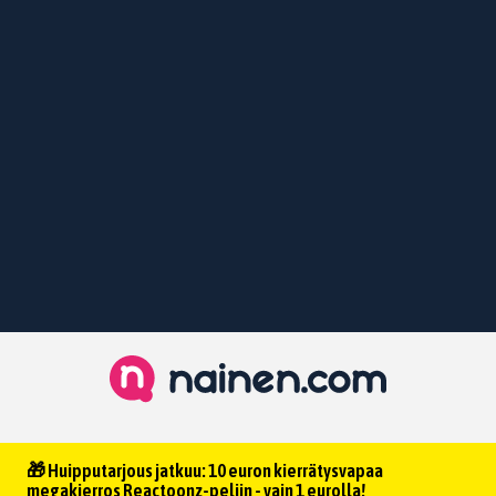
🎁 Huipputarjous jatkuu: 10 euron kierrätysvapaa
megakierros Reactoonz-peliin - vain 1 eurolla!