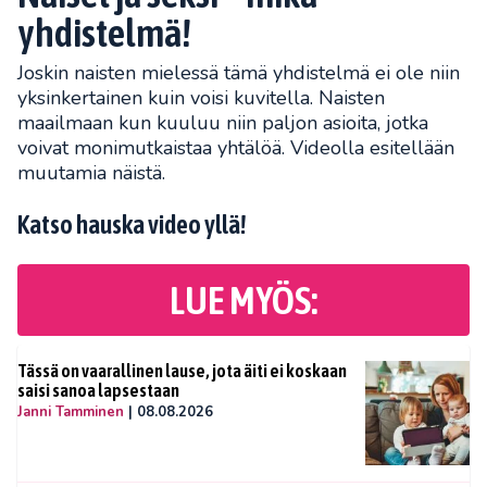
yhdistelmä!
Joskin naisten mielessä tämä yhdistelmä ei ole niin
yksinkertainen kuin voisi kuvitella. Naisten
maailmaan kun kuuluu niin paljon asioita, jotka
voivat monimutkaistaa yhtälöä. Videolla esitellään
muutamia näistä.
Katso hauska video yllä!
LUE MYÖS:
Tässä on vaarallinen lause, jota äiti ei koskaan
saisi sanoa lapsestaan
Janni Tamminen
|
08.08.2026