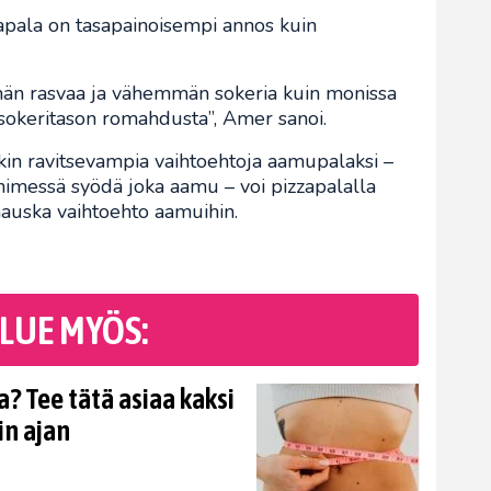
apala on tasapainoisempi annos kuin
män rasvaa ja vähemmän sokeria kuin monissa
sokeritason romahdusta”, Amer sanoi.
kin ravitsevampia vaihtoehtoja aamupalaksi –
 nimessä syödä joka aamu – voi pizzapalalla
 hauska vaihtoehto aamuihin.
LUE MYÖS:
? Tee tätä asiaa kaksi
in ajan