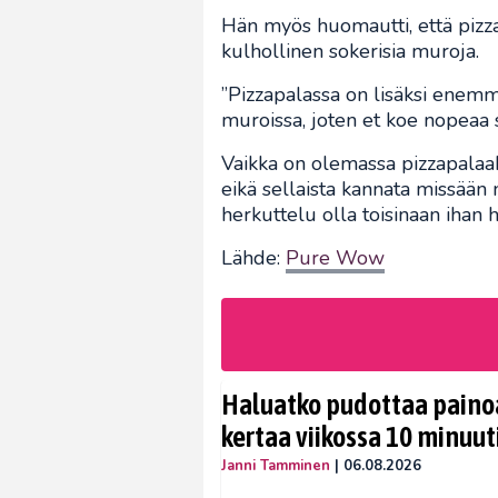
Hän myös huomautti, että pizz
kulhollinen sokerisia muroja.
”Pizzapalassa on lisäksi enem
muroissa, joten et koe nopeaa 
Vaikka on olemassa pizzapalaa
eikä sellaista kannata missään
herkuttelu olla toisinaan ihan
Lähde:
Pure Wow
Haluatko pudottaa painoa
kertaa viikossa 10 minuut
Janni Tamminen
|
06.08.2026