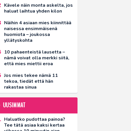
Kävele näin monta askelta, jos
haluat laihtua yhden kilon
Näihin 4 asiaan mies kiinnittää
naisessa ensimmäisenä
huomiota – joukossa
yllätyskohta
10 pahaenteistä lausetta –
nämä voivat olla merkki siitä,
että mies miettii eroa
Jos mies tekee nämä 11
tekoa, tiedät että hän
rakastaa sinua
UUSIMMAT
Haluatko pudottaa painoa?
Tee tätä asiaa kaksi kertaa
viikossa 10 minuutin ajan