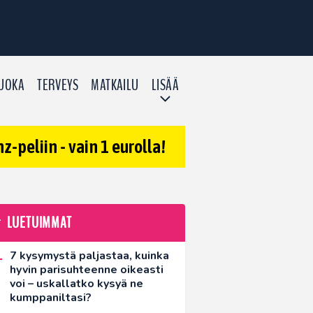
UOKA
TERVEYS
MATKAILU
LISÄÄ
-peliin - vain 1 eurolla!
LUETUIMMAT
7 kysymystä paljastaa, kuinka
hyvin parisuhteenne oikeasti
voi – uskallatko kysyä ne
kumppaniltasi?