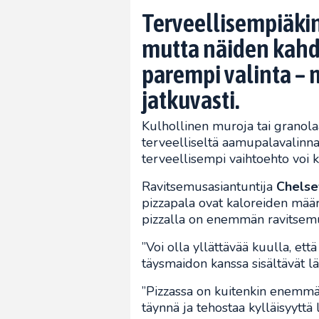
Terveellisempiäki
mutta näiden kahde
parempi valinta – 
jatkuvasti.
Kulhollinen muroja tai granola
terveelliseltä aamupalavalinna
terveellisempi vaihtoehto voi k
Ravitsemusasiantuntija
Chelse
pizzapala ovat kaloreiden mää
pizzalla on enemmän ravitsemuk
”Voi olla yllättävää kuulla, et
täysmaidon kanssa sisältävät l
”Pizzassa on kuitenkin enemmän
täynnä ja tehostaa kylläisyyttä 