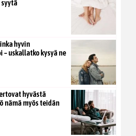
 syytä
inka hyvin
i – uskallatko kysyä ne
ertovat hyvästä
kö nämä myös teidän