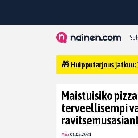
SUH
🎁 Huipputarjous jatkuu: 
Maistuisiko pizz
terveellisempi v
ravitsemusasiant
Miia
01.03.2021