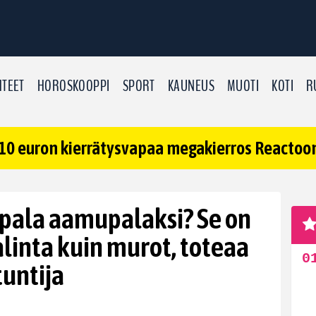
TEET
HOROSKOOPPI
SPORT
KAUNEUS
MUOTI
KOTI
R
10 euron kierrätysvapaa megakierros Reactoonz
apala aamupalaksi? Se on
alinta kuin murot, toteaa
untija