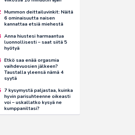
Mummon deittailuvinkit: Näitä
6 ominaisuutta naisen
kannattaa etsiä miehestä
Anna hiustesi harmaantua
luonnollisesti – saat siitä 5
hyötyä
Etkö saa enää orgasmia
vaihdevuosien jälkeen?
Taustalla yleensä nämä 4
syytä
7 kysymystä paljastaa, kuinka
hyvin parisuhteenne oikeasti
voi – uskallatko kysyä ne
kumppaniltasi?