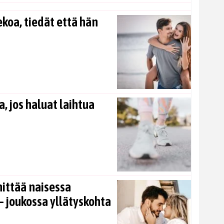
koa, tiedät että hän
, jos haluat laihtua
nittää naisessa
 joukossa yllätyskohta