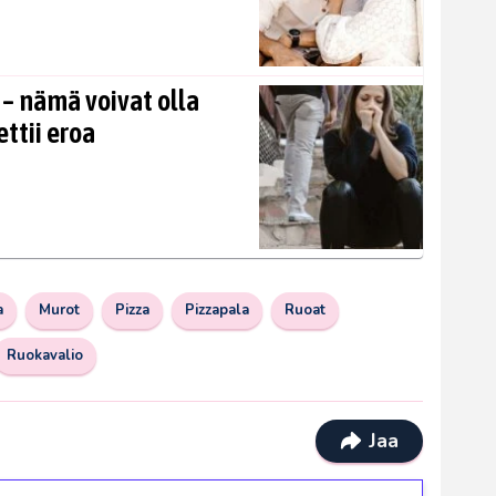
 – nämä voivat olla
ettii eroa
a
Murot
Pizza
Pizzapala
Ruoat
Ruokavalio
Jaa