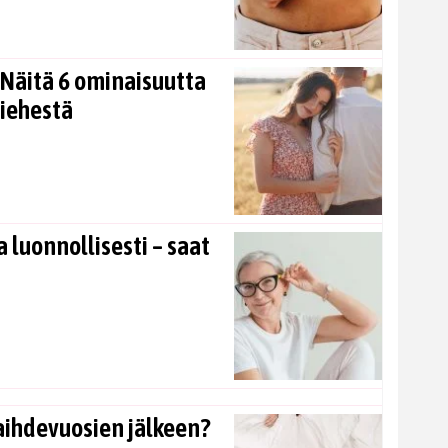
Näitä 6 ominaisuutta
miehestä
 luonnollisesti – saat
aihdevuosien jälkeen?