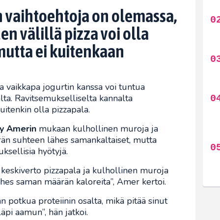
n vaihtoehtoja on olemassa,
n välillä pizza voi olla
mutta ei kuitenkaan
a vaikkapa jogurtin kanssa voi tuntua
lta. Ravitsemukselliselta kannalta
uitenkin olla pizzapala.
y Amerin
mukaan kulhollinen muroja ja
rän suhteen lähes samankaltaiset, mutta
sellisia hyötyjä.
tä keskiverto pizzapala ja kulhollinen muroja
ähes saman määrän kaloreita”, Amer kertoi.
 potkua proteiinin osalta, mikä pitää sinut
läpi aamun”, hän jatkoi.