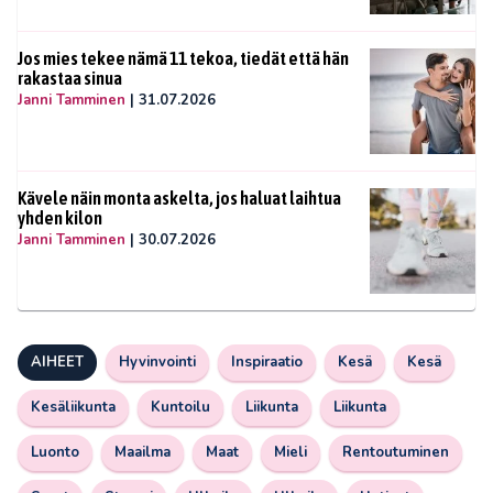
Jos mies tekee nämä 11 tekoa, tiedät että hän
rakastaa sinua
Janni Tamminen
|
31.07.2026
Kävele näin monta askelta, jos haluat laihtua
yhden kilon
Janni Tamminen
|
30.07.2026
AIHEET
Hyvinvointi
Inspiraatio
Kesä
Kesä
Kesäliikunta
Kuntoilu
Liikunta
Liikunta
Luonto
Maailma
Maat
Mieli
Rentoutuminen