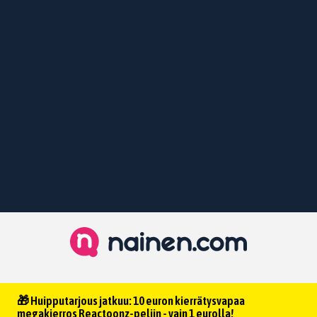
🎁 Huipputarjous jatkuu: 10 euron kierrätysvapaa
megakierros Reactoonz-peliin - vain 1 eurolla!