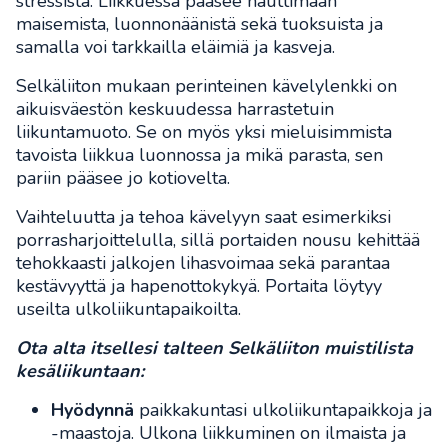
stressistä. Liikkuessa pääsee nauttimaan
maisemista, luonnonäänistä sekä tuoksuista ja
samalla voi tarkkailla eläimiä ja kasveja.
Selkäliiton mukaan perinteinen kävelylenkki on
aikuisväestön keskuudessa harrastetuin
liikuntamuoto. Se on myös yksi mieluisimmista
tavoista liikkua luonnossa ja mikä parasta, sen
pariin pääsee jo kotiovelta.
Vaihteluutta ja tehoa kävelyyn saat esimerkiksi
porrasharjoittelulla, sillä portaiden nousu kehittää
tehokkaasti jalkojen lihasvoimaa sekä parantaa
kestävyyttä ja hapenottokykyä. Portaita löytyy
useilta ulkoliikuntapaikoilta.
Ota alta itsellesi talteen Selkäliiton muistilista
kesäliikuntaan:
Hyödynnä
paikkakuntasi ulkoliikuntapaikkoja ja
-maastoja. Ulkona liikkuminen on ilmaista ja