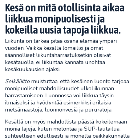
Kesä on mitä otollisinta aikaa
liikkua monipuolisesti ja
kokeilla uusia tapoja liikkua.
Liikunta on tärkeä pitää osana elämää ympäri
vuoden. Vaikka kesällä lomailisi ja omat
säännölliset liikuntaharrastuksetkin olisivat
kesätauolla, ei liikuntaa kannata unohtaa
kesäkuukausien ajaksi.
Selkäliitto
muistuttaa, että kesäinen luonto tarjoaa
monipuoliset mahdollisuudet ulkoliikunnan
harrastamiseen. Luonnossa voi liikkua täysin
ilmaiseksi ja hyödyntää esimerkiksi erilaisia
metsämaastoja, luonnonvesiä ja pururatoja.
Kesällä on myös mahdollista päästä kokeilemaan
monia lajeja, kuten melontaa ja SUP-lautailua,
suhteellisen edullisesti ja monella paikkakunnalla