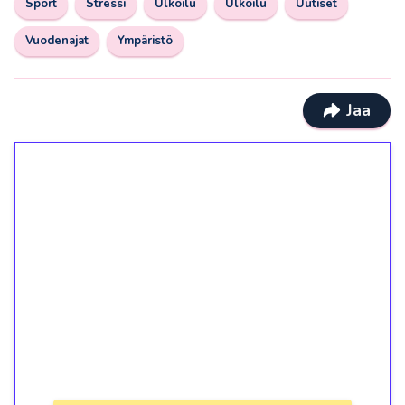
Sport
Stressi
Ulkoilu
Ulkoilu
Uutiset
Vuodenajat
Ympäristö
Jaa
1€ = 10€ arvosta
ilmaiskierroksia ilman
kierrätystä!
Talleta 1€
Saat heti 50 ilmaiskierrosta Tuohi 1000 -
peliin (arvo 0,20€ per kierros)!
Ei kierrätysvaatimusta!