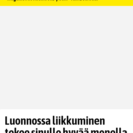
Luonnossa liikkuminen
tekee sinulle hyvää monella