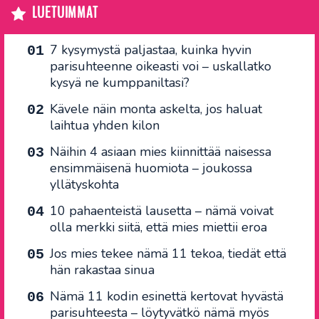
LUETUIMMAT
7 kysymystä paljastaa, kuinka hyvin
parisuhteenne oikeasti voi – uskallatko
kysyä ne kumppaniltasi?
Kävele näin monta askelta, jos haluat
laihtua yhden kilon
Näihin 4 asiaan mies kiinnittää naisessa
ensimmäisenä huomiota – joukossa
yllätyskohta
10 pahaenteistä lausetta – nämä voivat
olla merkki siitä, että mies miettii eroa
Jos mies tekee nämä 11 tekoa, tiedät että
hän rakastaa sinua
Nämä 11 kodin esinettä kertovat hyvästä
parisuhteesta – löytyvätkö nämä myös