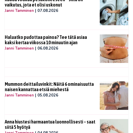
vaikutus, jota et olisi uskonut
Janni Tamminen
|
07.08.2026
Haluatko pudottaa painoa? Tee tätä asiaa
kaksi kertaa viikossa 10 minuutin ajan
Janni Tamminen
|
06.08.2026
Mummon deittailuvinkit: Näitä 6 ominaisuutta
naisen kannattaa etsiä miehestä
Janni Tamminen
|
05.08.2026
Anna hiustesi harmaantua luonnollisesti – saat
siitä 5 hyötyä