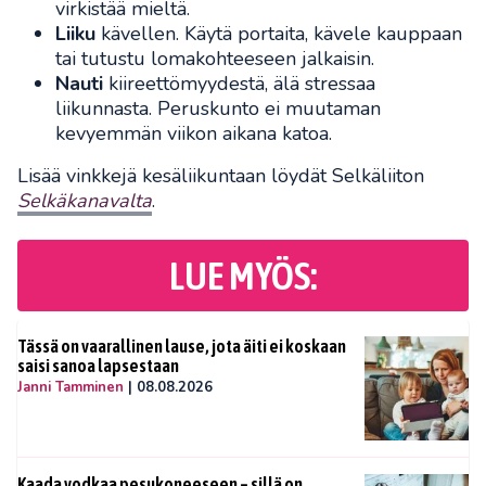
virkistää mieltä.
Liiku
kävellen. Käytä portaita, kävele kauppaan
tai tutustu lomakohteeseen jalkaisin.
Nauti
kiireettömyydestä, älä stressaa
liikunnasta. Peruskunto ei muutaman
kevyemmän viikon aikana katoa.
Lisää vinkkejä kesäliikuntaan löydät Selkäliiton
Selkäkanavalta
.
LUE MYÖS:
Tässä on vaarallinen lause, jota äiti ei koskaan
saisi sanoa lapsestaan
Janni Tamminen
|
08.08.2026
Kaada vodkaa pesukoneeseen – sillä on