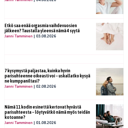
Janni Tamminen
|
04.08.2026
Etkö saa enää orgasmia vaihdevuosien
jälkeen? Taustalla yleensä nämä 4 syytä
Janni Tamminen
|
03.08.2026
7 kysymystä paljastaa, kuinka hyvin
parisuhteenne oikeasti voi – uskallatko kysyä
ne kumppaniltasi?
Janni Tamminen
|
02.08.2026
Nämä 11 kodin esinettä kertovat hyvästä
parisuhteesta – löytyvätkö nämä myös teidän
kotoanne?
Janni Tamminen
|
01.08.2026