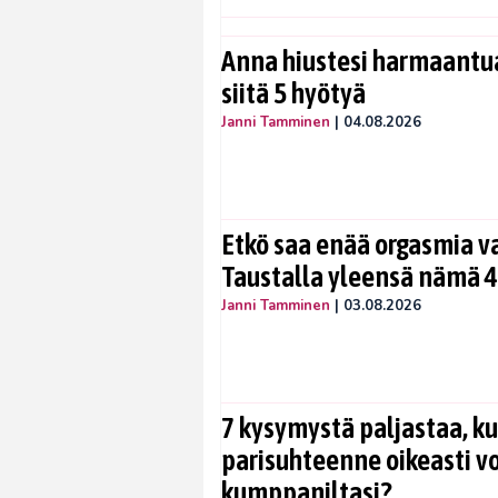
Anna hiustesi harmaantua
siitä 5 hyötyä
Janni Tamminen
|
04.08.2026
Etkö saa enää orgasmia v
Taustalla yleensä nämä 4
Janni Tamminen
|
03.08.2026
7 kysymystä paljastaa, ku
parisuhteenne oikeasti vo
kumppaniltasi?