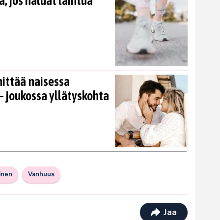
, jos haluat laihtua
nittää naisessa
 joukossa yllätyskohta
inen
Vanhuus
Jaa