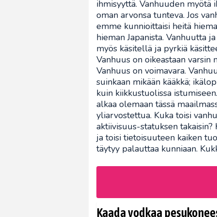
ihmisyyttä. Vanhuuden myötä 
oman arvonsa tunteva. Jos vanh
emme kunnioittaisi heitä hiem
hieman Japanista. Vanhuutta ja 
myös käsitellä ja pyrkiä käsit
Vanhuus on oikeastaan varsin 
Vanhuus on voimavara. Vanhuus
suinkaan mikään kääkkä; ikälopp
kuin kiikkustuolissa istumiseen.
alkaa olemaan tässä maailmassa,
yliarvostettua. Kuka toisi van
aktiivisuus-statuksen takaisin?
ja toisi tietoisuuteen kaiken 
täytyy palauttaa kunniaan. Kuk
Kaada vodkaa pesukoneese