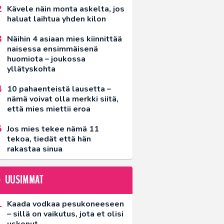
Kävele näin monta askelta, jos
haluat laihtua yhden kilon
Näihin 4 asiaan mies kiinnittää
naisessa ensimmäisenä
huomiota – joukossa
yllätyskohta
10 pahaenteistä lausetta –
nämä voivat olla merkki siitä,
että mies miettii eroa
Jos mies tekee nämä 11
tekoa, tiedät että hän
rakastaa sinua
UUSIMMAT
Kaada vodkaa pesukoneeseen
– sillä on vaikutus, jota et olisi
uskonut