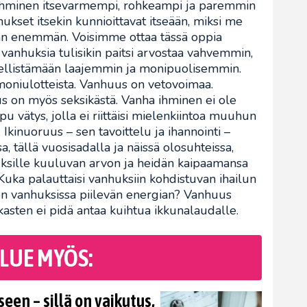
ihminen itsevarmempi, rohkeampi ja paremmin
ukset itsekin kunnioittavat itseään, miksi me
an enemmän. Voisimme ottaa tässä oppia
vanhuksia tulisikin paitsi arvostaa vahvemmin,
teellistämään laajemmin ja monipuolisemmin.
moniulotteista. Vanhuus on vetovoimaa.
 on myös seksikästä. Vanha ihminen ei ole
u vätys, jolla ei riittäisi mielenkiintoa muuhun
 Ikinuoruus – sen tavoittelu ja ihannointi –
 tällä vuosisadalla ja näissä olosuhteissa,
huksille kuuluvan arvon ja heidän kaipaamansa
 Kuka palauttaisi vanhuksiin kohdistuvan ihailun
tuon vanhuksissa piilevän energian? Vanhuus
kasten ei pidä antaa kuihtua ikkunalaudalle.
LUE MYÖS:
en – sillä on vaikutus,