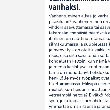
vanhaksi.
Vanhentuminen alkaa jo varhain,
pitäisikään? Vanheneminen on a
vihdoin saavuttamassa tai saav
tekemään itsenäisiä päätöksiä 
ihminen on nauttinut elämästään
silmäkulmassa ja suupielessä k
ja hymyilty – on otettu kaikki i
rikos, eikä siitä saisi tehdä sell
kohdellaan kaltoin, kun nämä yl
ja media keskittyvät ruotimaan
tämä on menettänyt hohdokkuute
henkilölle myös työpaikat ovat
liiketoiminnassa. Miksipä esim
miehet, kun heidän rinnallaan 
vetreämpiä neitoja? Eivätkö
Mo
synti, joka kaipaisi armahdust
ymmärtää oman itsensä ja omat