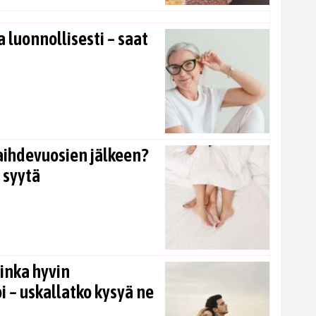
 luonnollisesti – saat
aihdevuosien jälkeen?
 syytä
inka hyvin
i – uskallatko kysyä ne