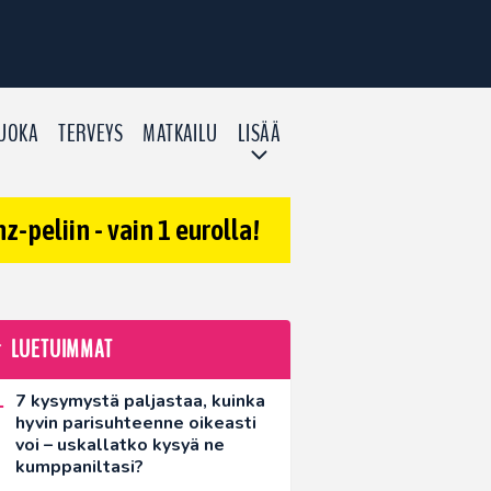
UOKA
TERVEYS
MATKAILU
LISÄÄ
-peliin - vain 1 eurolla!
LUETUIMMAT
7 kysymystä paljastaa, kuinka
hyvin parisuhteenne oikeasti
voi – uskallatko kysyä ne
kumppaniltasi?