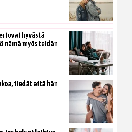
ertovat hyvästä
kö nämä myös teidän
koa, tiedät että hän