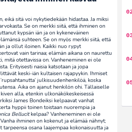
 eikä sitä voi nykytiedekään hidastaa. Ja miksi
rvokasta. Se on merkki siitä, että ihminen on
uttanut kypsän iän ja on kykeneväinen
elämänsä suhteen. Se on myös merkki siitä, että
 ja ollut iloinen. Kaikki nuo rypyt
ertovat vain tarinaa; elämän aikana on naurettu
rti, mitä otettavissa on. Vanheneminen ei ole
aista. Erityisesti naisia katsotaan ja jopa
ittävät keski-iän kultaisen rajapyykin. Ihmiset
 ’rupsahtanutta’ julkisuudenhenkilöä, koska
nsa. Aika on ajanut henkilön ohi. Tällaiselle
 kiven alla, etenkin ulkonäkökeskeisessä
erkiksi James Bondeiksi kelpaavat vanhat
kerta hyppii toinen toistaan nuorempia ja
nica Bellucit
kelpaa? Vanheneminen ei ole
a. Vanha ihminen on kokenut ja elämää nähnyt;
 tarpeensa osana laajempaa kokonaisuutta ja