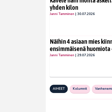
Kävele näin monta askelta
yhden kilon
Janni Tamminen
|
30.07.2026
Näihin 4 asiaan mies kiin
ensimmäisenä huomiota –
Janni Tamminen
|
29.07.2026
AIHEET
Kolumnit
Vanhenem