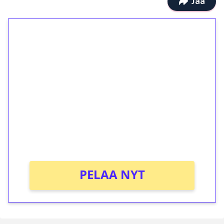
Jaa
1€ = 10€ arvosta
ilmaiskierroksia ilman
kierrätystä!
Talleta 1€
Saat heti 50 ilmaiskierrosta Tuohi 1000 -
peliin (arvo 0,20€ per kierros)!
Ei kierrätysvaatimusta!
PELAA NYT