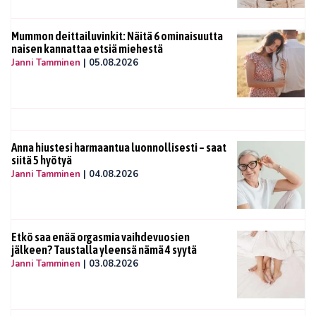
Mummon deittailuvinkit: Näitä 6 ominaisuutta
naisen kannattaa etsiä miehestä
Janni Tamminen
|
05.08.2026
Anna hiustesi harmaantua luonnollisesti – saat
siitä 5 hyötyä
Janni Tamminen
|
04.08.2026
Etkö saa enää orgasmia vaihdevuosien
jälkeen? Taustalla yleensä nämä 4 syytä
Janni Tamminen
|
03.08.2026