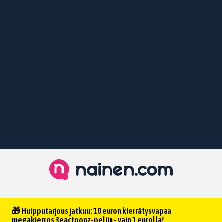
🎁 Huipputarjous jatkuu: 10 euron kierrätysvapaa
megakierros Reactoonz-peliin - vain 1 eurolla!