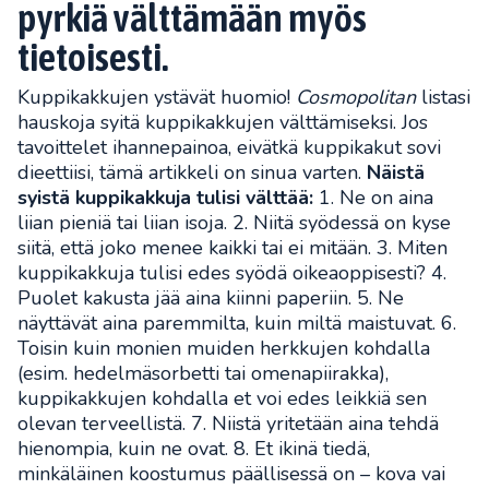
pyrkiä välttämään myös
tietoisesti.
Kuppikakkujen ystävät huomio!
Cosmopolitan
listasi
hauskoja syitä kuppikakkujen välttämiseksi. Jos
tavoittelet ihannepainoa, eivätkä kuppikakut sovi
dieettiisi, tämä artikkeli on sinua varten.
Näistä
syistä kuppikakkuja tulisi välttää:
1. Ne on aina
liian pieniä tai liian isoja. 2. Niitä syödessä on kyse
siitä, että joko menee kaikki tai ei mitään. 3. Miten
kuppikakkuja tulisi edes syödä oikeaoppisesti? 4.
Puolet kakusta jää aina kiinni paperiin. 5. Ne
näyttävät aina paremmilta, kuin miltä maistuvat. 6.
Toisin kuin monien muiden herkkujen kohdalla
(esim. hedelmäsorbetti tai omenapiirakka),
kuppikakkujen kohdalla et voi edes leikkiä sen
olevan terveellistä. 7. Niistä yritetään aina tehdä
hienompia, kuin ne ovat. 8. Et ikinä tiedä,
minkäläinen koostumus päällisessä on – kova vai