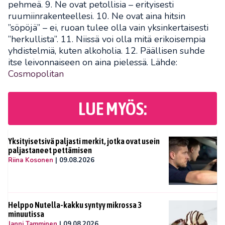
pehmeä. 9. Ne ovat petollisia – erityisesti
ruumiinrakenteellesi. 10. Ne ovat aina hitsin
”söpöjä” – ei, ruoan tulee olla vain yksinkertaisesti
”herkullista”. 11. Niissä voi olla mitä erikoisempia
yhdistelmiä, kuten alkoholia. 12. Päällisen suhde
itse leivonnaiseen on aina pielessä. Lähde:
Cosmopolitan
LUE MYÖS:
Yksityisetsivä paljasti merkit, jotka ovat usein
paljastaneet pettämisen
Riina Kosonen
|
09.08.2026
Helppo Nutella-kakku syntyy mikrossa 3
minuutissa
Janni Tamminen
|
09.08.2026