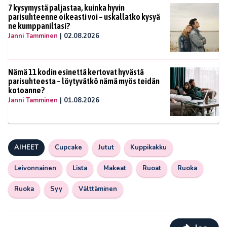
7 kysymystä paljastaa, kuinka hyvin
parisuhteenne oikeasti voi – uskallatko kysyä
ne kumppaniltasi?
Janni Tamminen
|
02.08.2026
Nämä 11 kodin esinettä kertovat hyvästä
parisuhteesta – löytyvätkö nämä myös teidän
kotoanne?
Janni Tamminen
|
01.08.2026
AIHEET
Cupcake
Jutut
Kuppikakku
Leivonnainen
Lista
Makeat
Ruoat
Ruoka
Ruoka
Syy
Välttäminen