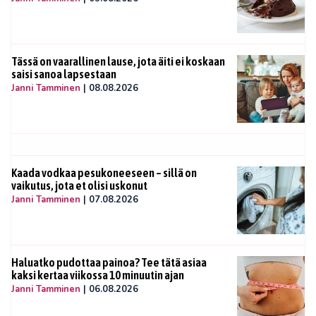
Tässä on vaarallinen lause, jota äiti ei koskaan
saisi sanoa lapsestaan
Janni Tamminen
|
08.08.2026
Kaada vodkaa pesukoneeseen – sillä on
vaikutus, jota et olisi uskonut
Janni Tamminen
|
07.08.2026
Haluatko pudottaa painoa? Tee tätä asiaa
kaksi kertaa viikossa 10 minuutin ajan
Janni Tamminen
|
06.08.2026