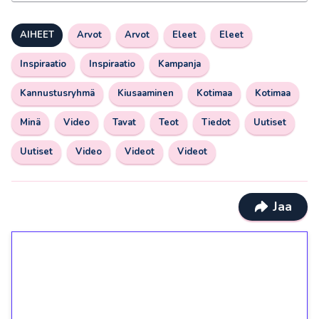
AIHEET
Arvot
Arvot
Eleet
Eleet
Inspiraatio
Inspiraatio
Kampanja
Kannustusryhmä
Kiusaaminen
Kotimaa
Kotimaa
Minä
Video
Tavat
Teot
Tiedot
Uutiset
Uutiset
Video
Videot
Videot
Jaa
1€ = 10€ arvosta
ilmaiskierroksia ilman
kierrätystä!