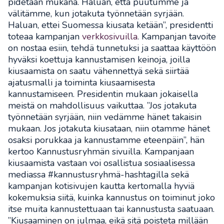
pidetään mukana. Haluan, että puutumme ja
välitämme, kun jotakuta työnnetään syrjään.
Haluan, ettei Suomessa kiusata ketään”, presidentti
toteaa kampanjan
verkkosivuilla
. Kampanjan tavoite
on nostaa esiin, tehdä tunnetuksi ja saattaa käyttöön
hyväksi koettuja kannustamisen keinoja, joilla
kiusaamista on saatu vähennettyä sekä siirtää
ajatusmalli ja toiminta kiusaamisesta
kannustamiseen. Presidentin mukaan jokaisella
meistä on mahdollisuus vaikuttaa. ”Jos jotakuta
työnnetään syrjään, niin vedämme hänet takaisin
mukaan. Jos jotakuta kiusataan, niin otamme hänet
osaksi porukkaa ja kannustamme eteenpäin”, hän
kertoo Kannustusryhmän sivuilla. Kampanjaan
kiusaamista vastaan voi osallistua sosiaalisessa
mediassa #kannustusryhmä-hashtagilla sekä
kampanjan kotisivujen kautta kertomalla hyviä
kokemuksia siitä, kuinka kannustus on toiminut joko
itse muita kannustettuaan tai kannustusta saatuaan.
”Kiusaaminen on julmaa, eikä sitä poisteta millään