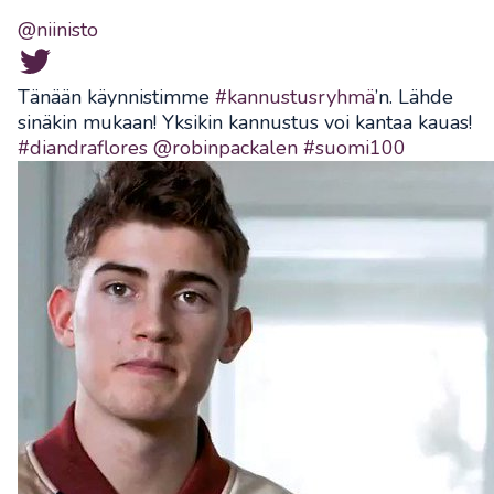
@niinisto
Tänään käynnistimme
#kannustusryhmä
’n. Lähde
sinäkin mukaan! Yksikin kannustus voi kantaa kauas!
#diandraflores
@robinpackalen
#suomi100