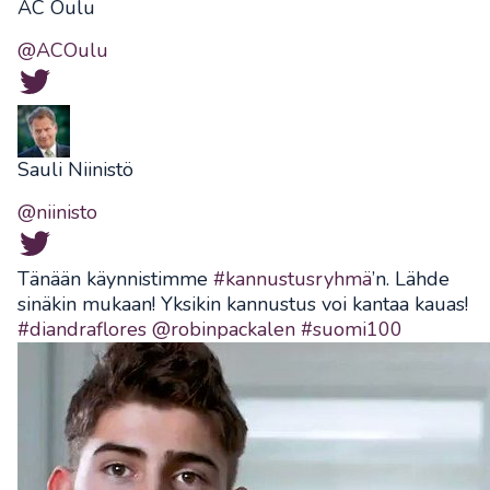
AC Oulu
@ACOulu
Sauli Niinistö
@niinisto
Tänään käynnistimme
#kannustusryhmä
’n. Lähde
sinäkin mukaan! Yksikin kannustus voi kantaa kauas!
#diandraflores
@robinpackalen
#suomi100