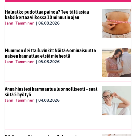
Haluatko pudottaa painoa? Tee tätä asiaa
kaksi kertaa viikossa 10 minuutin ajan
Janni Tamminen
|
06.08.2026
Mummon deittailuvinkit: Näitä 6 ominaisuutta
naisen kannattaa etsiä miehestä
Janni Tamminen
|
05.08.2026
Anna hiustesi harmaantua luonnollisesti – saat
siitä 5 hyötyä
Janni Tamminen
|
04.08.2026