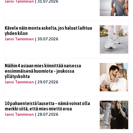
Janni Tamminen
|
31.07.2026
Kävele näin monta askelta, jos haluat laihtua
yhden kilon
Janni Tamminen
|
30.07.2026
Näihin 4 asiaan mies kiinnittää naisessa
ensimmäisenä huomiota – joukossa
yllätyskohta
Janni Tamminen
|
29.07.2026
10 pahaenteistä lausetta – nämä voivat olla
merkki siitä, että mies miettii eroa
Janni Tamminen
|
28.07.2026