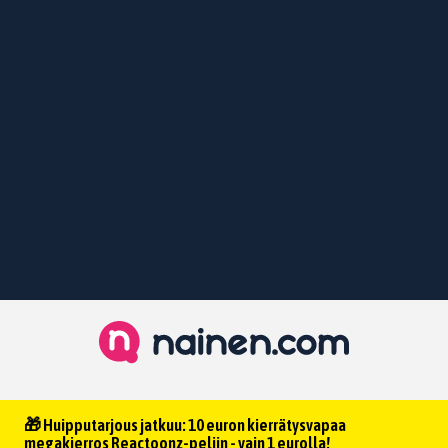
🎁 Huipputarjous jatkuu: 10 euron kierrätysvapaa
megakierros Reactoonz-peliin - vain 1 eurolla!