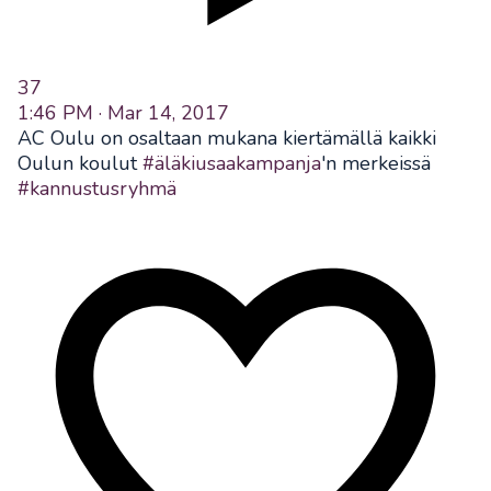
37
1:46 PM · Mar 14, 2017
AC Oulu on osaltaan mukana kiertämällä kaikki
Oulun koulut
#äläkiusaakampanja
'n merkeissä
#kannustusryhmä