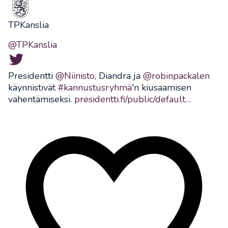
TPKanslia
@TPKanslia
Presidentti
@Niinisto
, Diandra ja
@robinpackalen
käynnistivät
#kannustusryhmä
'n kiusaamisen
vähentämiseksi.
presidentti.fi/public/default…