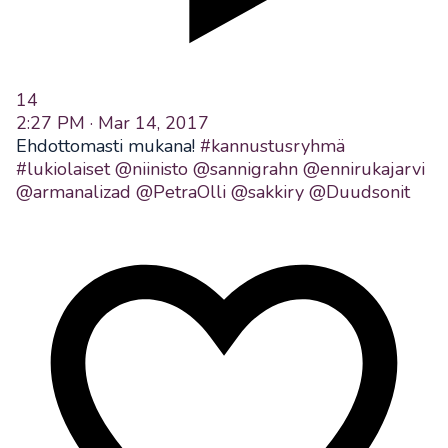
14
2:27 PM · Mar 14, 2017
Ehdottomasti mukana!
#kannustusryhmä
#lukiolaiset
@niinisto
@sannigrahn
@ennirukajarvi
@armanalizad
@PetraOlli
@sakkiry
@Duudsonit