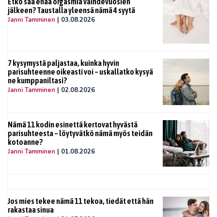
Etkö saa enää orgasmia vaihdevuosien
jälkeen? Taustalla yleensä nämä 4 syytä
Janni Tamminen
|
03.08.2026
7 kysymystä paljastaa, kuinka hyvin
parisuhteenne oikeasti voi – uskallatko kysyä
ne kumppaniltasi?
Janni Tamminen
|
02.08.2026
Nämä 11 kodin esinettä kertovat hyvästä
parisuhteesta – löytyvätkö nämä myös teidän
kotoanne?
Janni Tamminen
|
01.08.2026
Jos mies tekee nämä 11 tekoa, tiedät että hän
rakastaa sinua