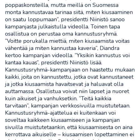
poppaskonsteilla, mutta meillä on Suomessa
monta kannustavaa tarinaa siitä, miten kiusaaminen
on saatu loppumaan”, presidentti Niinistö sanoo
kampanjasta julkaistulla videolla. Toinen tapa
osallistua on perustaa oma kannustusryhmä.
”Voitte porukalla miettiä, miten kiusaamista voitas
vähentää ja miten kannustaa kaveria”, Diandra
kertoo kampanjan videolla. ”Yksikin kannustus voi
kantaa kauas”, presidentti Niinistö lisää.
Kannustusryhmä-kampanjaan on haastettu mukaan
kaikki, joita on kannustettu, jotka ovat kannustaneet
ja jotka kiusaamista havaitsevat ja haluavat olla
auttamassa. Osallistua voivat niin lapset ja nuoret
kuin aikuiset ja vanhuksetkin. ”Teitä kaikkia
tarvitaan”, kampanjan verkkosivuilla muistutetaan.
Kannustusryhmä-ajattelua ei kuitenkaan voi
soveltaa kaikkeen kiusaamiseen ja kampanjan
sivuilla muistutetaankin, että kiusaamisesta on aina
kerrottava aikuiselle – kiusaamisen lopettaminen ei