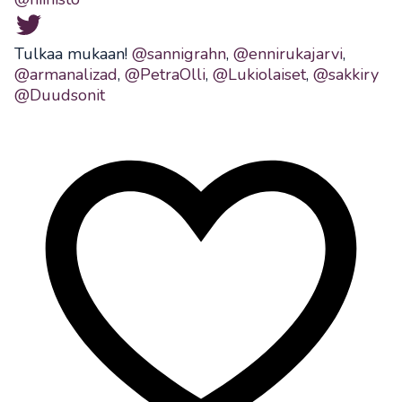
Tulkaa mukaan!
@sannigrahn
,
@ennirukajarvi
,
@armanalizad
,
@PetraOlli
,
@Lukiolaiset
,
@sakkiry
@Duudsonit