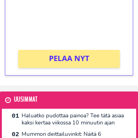
Talleta 1€
Saat heti 50 ilmaiskierrosta Tuohi 1000 -
peliin (arvo 0,20€ per kierros)!
Ei kierrätysvaatimusta!
PELAA NYT
UUSIMMAT
Haluatko pudottaa painoa? Tee tätä asiaa
kaksi kertaa viikossa 10 minuutin ajan
Mummon deittailuvinkit: Näitä 6