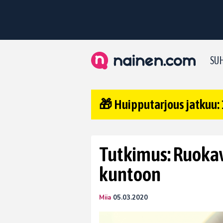
SUH
🎁 Huipputarjous jatkuu: 
Tutkimus: Ruokav
kuntoon
Miia
05.03.2020