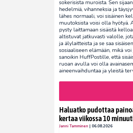
sokerisista muroista. Sen sijaan
hedelmiä, vihanneksia ja täysjyv
lähes normaali, voi sisäinen kell
muutoksista voisi olla hyötyä.
pysty laittamaan sisäistä kello
altistuvat jatkuvasti valolle, jo
ja älylaitteista ja se saa sisäi
sosiaaliseen elämään, mikä voi 
sanoikin HuffPostille, että sis
ruoan avulla voi olla avainas
aineenvaihduntaa ja yleistä ter
Haluatko pudottaa painoa
kertaa viikossa 10 minuut
Janni Tamminen
|
06.08.2026