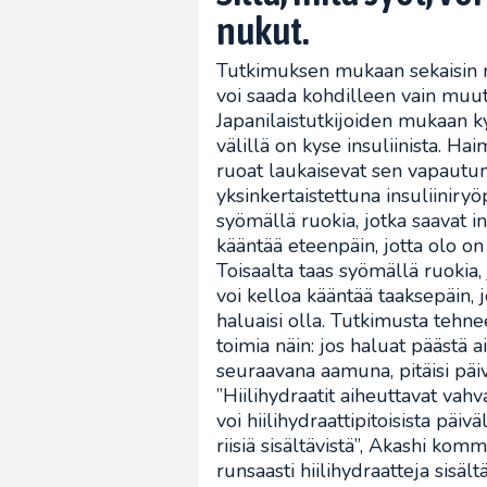
nukut.
Tutkimuksen mukaan sekaisin m
voi saada kohdilleen vain muut
Japanilaistutkijoiden mukaan k
välillä on kyse insuliinista. Hai
ruoat laukaisevat sen vapaut
yksinkertaistettuna insuliinir
syömällä ruokia, jotka saavat in
kääntää eteenpäin, jotta olo on 
Toisaalta taas syömällä ruokia,
voi kelloa kääntää taaksepäin, 
haluaisi olla. Tutkimusta tehne
toimia näin: jos haluat päästä a
seuraavana aamuna, pitäisi päivä
”Hiilihydraatit aiheuttavat vahva
voi hiilihydraattipitoisista päiv
riisiä sisältävistä”, Akashi ko
runsaasti hiilihydraatteja sisält