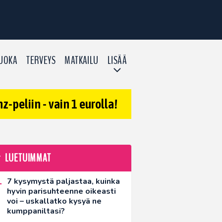
UOKA
TERVEYS
MATKAILU
LISÄÄ
-peliin - vain 1 eurolla!
LUETUIMMAT
7 kysymystä paljastaa, kuinka
hyvin parisuhteenne oikeasti
voi – uskallatko kysyä ne
kumppaniltasi?