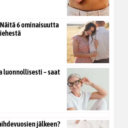
Näitä 6 ominaisuutta
miehestä
 luonnollisesti – saat
aihdevuosien jälkeen?