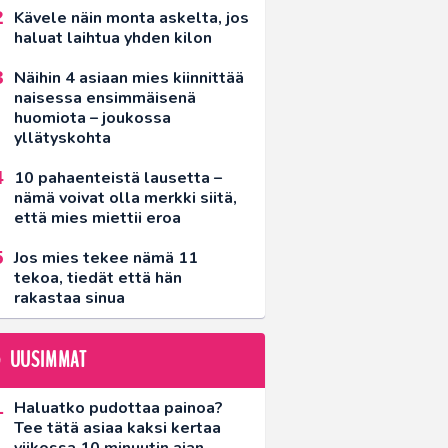
Kävele näin monta askelta, jos
haluat laihtua yhden kilon
Näihin 4 asiaan mies kiinnittää
naisessa ensimmäisenä
huomiota – joukossa
yllätyskohta
10 pahaenteistä lausetta –
nämä voivat olla merkki siitä,
että mies miettii eroa
Jos mies tekee nämä 11
tekoa, tiedät että hän
rakastaa sinua
UUSIMMAT
Haluatko pudottaa painoa?
Tee tätä asiaa kaksi kertaa
viikossa 10 minuutin ajan