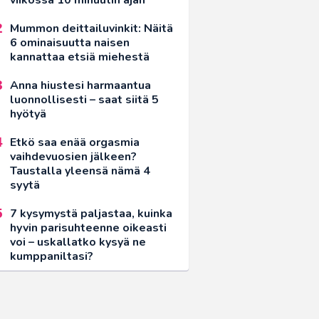
Mummon deittailuvinkit: Näitä
6 ominaisuutta naisen
kannattaa etsiä miehestä
Anna hiustesi harmaantua
luonnollisesti – saat siitä 5
hyötyä
Etkö saa enää orgasmia
vaihdevuosien jälkeen?
Taustalla yleensä nämä 4
syytä
7 kysymystä paljastaa, kuinka
hyvin parisuhteenne oikeasti
voi – uskallatko kysyä ne
kumppaniltasi?