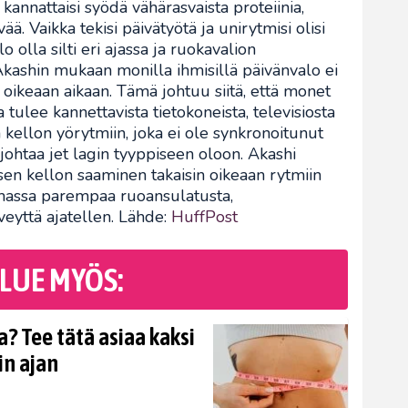
 kannattaisi syödä vähärasvaista proteiinia,
ää. Vaikka tekisi päivätyötä ja unirytmisi olisi
o olla silti eri ajassa ja ruokavalion
 Akashin mukaan monilla ihmisillä päivänvalo ei
a oikeaan aikaan. Tämä johtuu siitä, että monet
ta tulee kannettavista tietokoneista, televisiosta
sen kellon yörytmiin, joka ei ole synkronoitunut
johtaa jet lagin tyyppiseen oloon. Akashi
äisen kellon saaminen takaisin oikeaan rytmiin
emassa parempaa ruoansulatusta,
veyttä ajatellen. Lähde:
HuffPost
LUE MYÖS:
? Tee tätä asiaa kaksi
in ajan