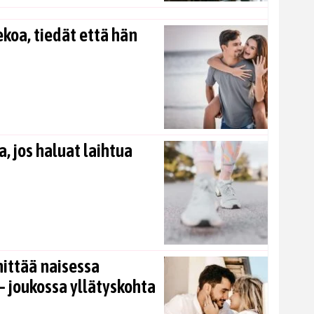
koa, tiedät että hän
, jos haluat laihtua
nittää naisessa
 joukossa yllätyskohta