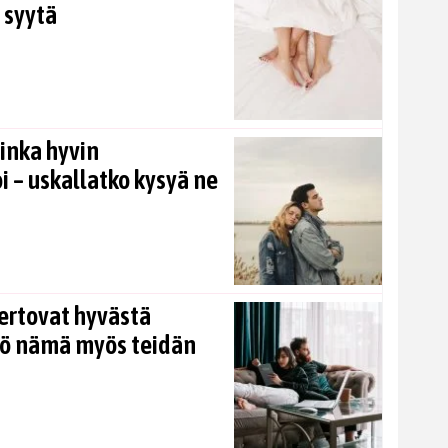
 syytä
inka hyvin
i – uskallatko kysyä ne
ertovat hyvästä
kö nämä myös teidän