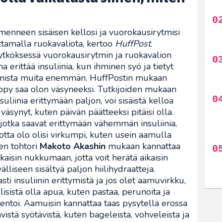
enneen sisäisen kellosi ja vuorokausirytmisi
tamalla ruokavaliota, kertoo
HuffPost
.
ytköksessä vuorokausirytmin ja ruokavalion
ma erittää insuliinia, kun ihminen syö ja tietyt
umista muita enemmän. HuffPostin mukaan
yöppy saa olon väsyneeksi. Tutkijoiden mukaan
suliinia erittymään paljon, voi sisäistä kelloa
väsynyt, kuten päivän päätteeksi pitäisi olla.
 jotka saavat erittymään vähemmän insuliinia,
jotta olo olisi virkumpi, kuten usein aamulla
en tohtori
Makoto Akashin
mukaan kannattaa
ikaisin nukkumaan, jotta voit herätä aikaisin
lliseen sisältyä paljon hiilihydraatteja.
sti insuliinin erittymistä ja jos olet aamuvirkku,
ällisistä olla apua, kuten pastaa, perunoita ja
mmentoi. Aamuisin kannattaa taas pysytellä erossa
ävistä syötävistä, kuten bageleista, vohveleista ja