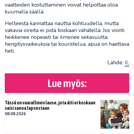
vaatteiden kostuttaminen voivat helpottaa oloa
kuumalla säällä.
Helteestä kannattaa nauttia kohtuudella, mutta
vakavia oireita ei pidä koskaan vähätellä. Jos vointi
heikkenee nopeasti tai ilmenee sekavuutta,
hengitysvaikeuksia tai kouristelua, apua on haettava
heti.
Lähde:
IL
Lue myös:
Tässä on vaarallinen lause, jota äiti ei koskaan
saisi sanoa lapsestaan
08.08.2026