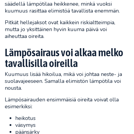
säädellä lämpötilaa heikkenee, minkä vuoksi
kuumuus rasittaa elimistöä tavallista enemmän.
Pitkät hellejaksot ovat kaikkein riskialtteimpia,
mutta jo yksittäinen hyvin kuuma päivä voi
aiheuttaa oireita.
Lämpösairaus voi alkaa melko
tavallisilla oireilla
Kuumuus lisää hikoilua, mikä voi johtaa neste- ja
suolavajeeseen. Samalla elimistön lämpötila voi
nousta.
Lämpösairauden ensimmäisiä oireita voivat olla
esimerkiksi:
heikotus
väsymys
päänsärky