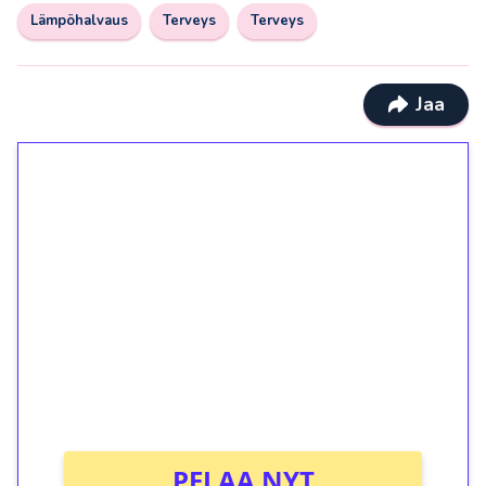
Lämpöhalvaus
Terveys
Terveys
Jaa
1€ = 10€ arvosta
ilmaiskierroksia ilman
kierrätystä!
Talleta 1€
Saat heti 50 ilmaiskierrosta Tuohi 1000 -
peliin (arvo 0,20€ per kierros)!
Ei kierrätysvaatimusta!
PELAA NYT