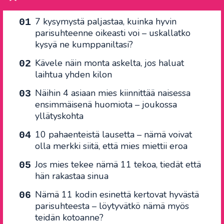
7 kysymystä paljastaa, kuinka hyvin
parisuhteenne oikeasti voi – uskallatko
kysyä ne kumppaniltasi?
Kävele näin monta askelta, jos haluat
laihtua yhden kilon
Näihin 4 asiaan mies kiinnittää naisessa
ensimmäisenä huomiota – joukossa
yllätyskohta
10 pahaenteistä lausetta – nämä voivat
olla merkki siitä, että mies miettii eroa
Jos mies tekee nämä 11 tekoa, tiedät että
hän rakastaa sinua
Nämä 11 kodin esinettä kertovat hyvästä
parisuhteesta – löytyvätkö nämä myös
teidän kotoanne?