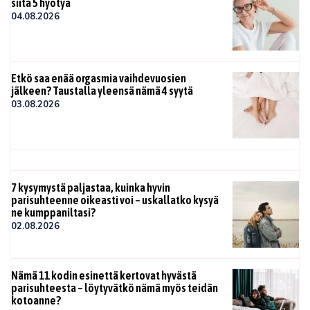
siitä 5 hyötyä
04.08.2026
Etkö saa enää orgasmia vaihdevuosien
jälkeen? Taustalla yleensä nämä 4 syytä
03.08.2026
7 kysymystä paljastaa, kuinka hyvin
parisuhteenne oikeasti voi – uskallatko kysyä
ne kumppaniltasi?
02.08.2026
Nämä 11 kodin esinettä kertovat hyvästä
parisuhteesta – löytyvätkö nämä myös teidän
kotoanne?