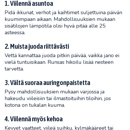
1. Viilennä asuntoa
Pidä ikkunat, verhot ja kaihtimet suljettuina päivän
kuumimpaan aikaan. Mahdollisuuksien mukaan
sisätilojen lämpötila olisi hyvä pitää alle 25
asteessa.
2. Muista juoda riittävästi
Vettä kannattaa juoda pitkin päivää, vaikka jano ei
vielä tuntuisikaan. Runsas hikoilu lisää nesteen
tarvetta.
3. Vältä suoraa auringonpaistetta
Pysy mahdollisuuksien mukaan varjossa ja
hakeudu viileisiin tai ilmastoituihin tiloihin, jos
kotona on tukalan kuuma.
4. Viilennä myös kehoa
Kevyet vaatteet, viileä suihku, kylmäkääreet tai