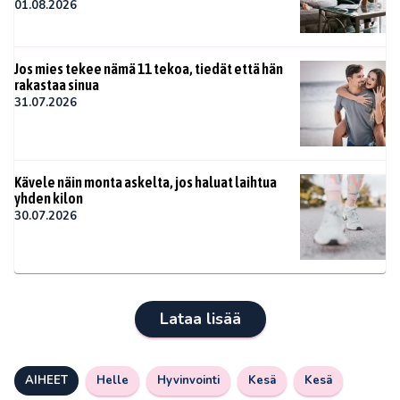
01.08.2026
Jos mies tekee nämä 11 tekoa, tiedät että hän
rakastaa sinua
31.07.2026
Kävele näin monta askelta, jos haluat laihtua
yhden kilon
30.07.2026
Lataa lisää
AIHEET
Helle
Hyvinvointi
Kesä
Kesä