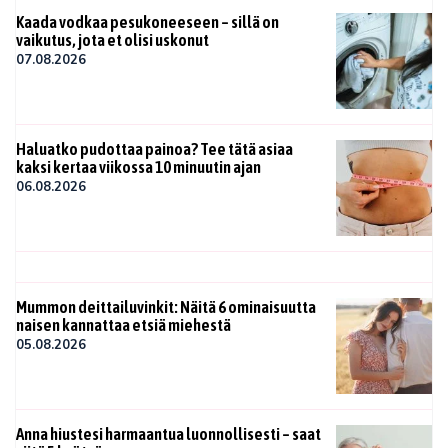
Kaada vodkaa pesukoneeseen – sillä on
vaikutus, jota et olisi uskonut
07.08.2026
Haluatko pudottaa painoa? Tee tätä asiaa
kaksi kertaa viikossa 10 minuutin ajan
06.08.2026
Mummon deittailuvinkit: Näitä 6 ominaisuutta
naisen kannattaa etsiä miehestä
05.08.2026
Anna hiustesi harmaantua luonnollisesti – saat