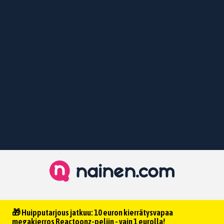
🎁 Huipputarjous jatkuu: 10 euron kierrätysvapaa
megakierros Reactoonz-peliin - vain 1 eurolla!