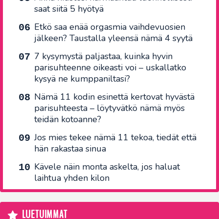
saat siitä 5 hyötyä
Etkö saa enää orgasmia vaihdevuosien
jälkeen? Taustalla yleensä nämä 4 syytä
7 kysymystä paljastaa, kuinka hyvin
parisuhteenne oikeasti voi – uskallatko
kysyä ne kumppaniltasi?
Nämä 11 kodin esinettä kertovat hyvästä
parisuhteesta – löytyvätkö nämä myös
teidän kotoanne?
Jos mies tekee nämä 11 tekoa, tiedät että
hän rakastaa sinua
Kävele näin monta askelta, jos haluat
laihtua yhden kilon
LUETUIMMAT