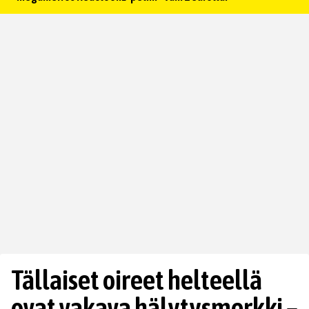
Tällaiset oireet helteellä
ovat vakava hälytysmerkki –