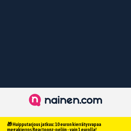
🎁 Huipputarjous jatkuu: 10 euron kierrätysvapaa
megakierros Reactoonz-peliin - vain 1 eurolla!