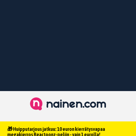
🎁 Huipputarjous jatkuu: 10 euron kierrätysvapaa
megakierros Reactoonz-peliin - vain 1 eurolla!