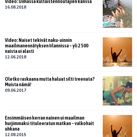
Video: Uimassa kultaistennoutajien kanssa
16.08.2018
Video: Naiset tekivät naku-uinnin
maailmanennätyksen Irlannissa – yli 2 500
naista ui alasti
12.06.2018
Oletko raskaana mutta haluat silti treenata?
Muista nämä!
09.06.2017
Ensimmäisen kerran nainen ui maailman
hurjimmaksi tituleeratun matkan – valkohait
uhkana
12.08.2015