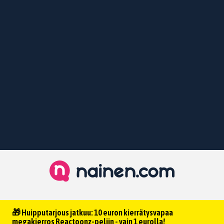
🎁 Huipputarjous jatkuu: 10 euron kierrätysvapaa
megakierros Reactoonz-peliin - vain 1 eurolla!