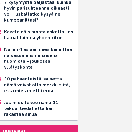
7 kysymystä paljastaa, kuinka
hyvin parisuhteenne oikeasti
voi – uskallatko kysyä ne
kumppaniltasi?
Kävele näin monta askelta, jos
haluat laihtua yhden kilon
Näihin 4 asiaan mies kiinnittää
naisessa ensimmäisenä
huomiota – joukossa
yllätyskohta
10 pahaenteistä lausetta –
nämä voivat olla merkki siitä,
että mies miettii eroa
Jos mies tekee nämä 11
tekoa, tiedät että hän
rakastaa sinua