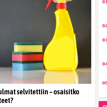
mat selvitettiin – osaisitko
teet?