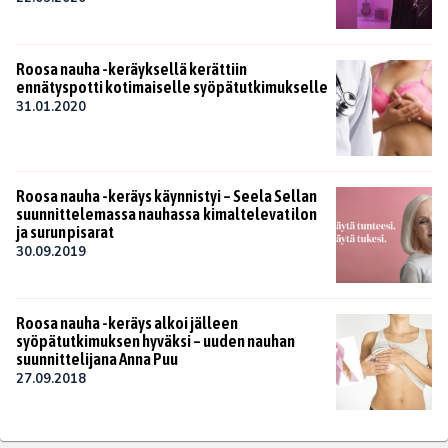
Roosa nauha -keräyksellä kerättiin
ennätyspotti kotimaiselle syöpätutkimukselle
31.01.2020
Roosa nauha -keräys käynnistyi – Seela Sellan
suunnittelemassa nauhassa kimaltelevat ilon
ja surun pisarat
30.09.2019
Roosa nauha -keräys alkoi jälleen
syöpätutkimuksen hyväksi – uuden nauhan
suunnittelijana Anna Puu
27.09.2018