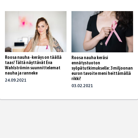
Roosa nauha -keräys on täällä
Roosa nauha keräsi
taas! Tältä näyttävät Eva
ennätystuoton
Wahlströmin suunnittelemat
syöpätutkimukselle: 3 miljoonan
nauha ja ranneke
euron tavoite meni heittämällä
rikki!
24.09.2021
03.02.2021