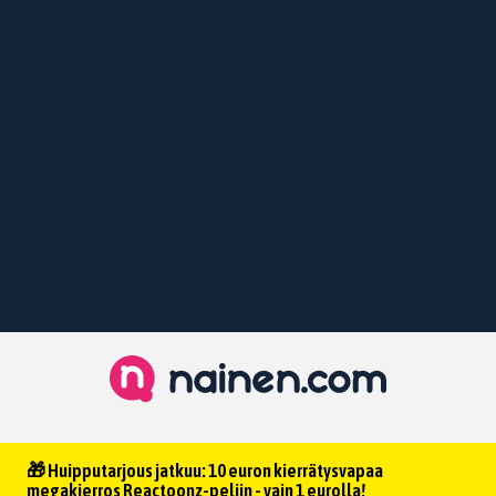
🎁 Huipputarjous jatkuu: 10 euron kierrätysvapaa
megakierros Reactoonz-peliin - vain 1 eurolla!