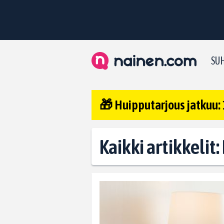
SUH
🎁 Huipputarjous jatkuu: 
Kaikki artikkeli