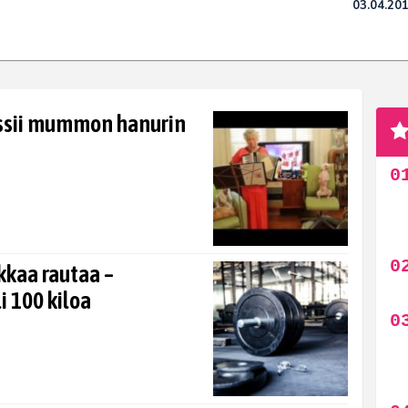
03.04.20
nssii mummon hanurin
kkaa rautaa –
 100 kiloa