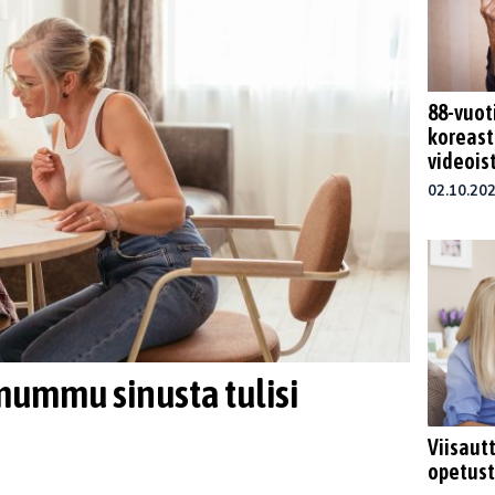
88-vuot
koreast
videoist
02.10.20
mummu sinusta tulisi
Viisautt
opetus