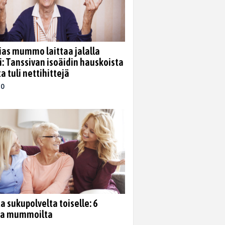
ias mummo laittaa jalalla
i: Tanssivan isoäidin hauskoista
a tuli nettihittejä
20
a sukupolvelta toiselle: 6
ta mummoilta