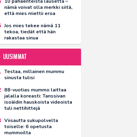
10 pahaenteistä lausetta –
nämä voivat olla merkki siitä,
että mies miettii eroa
Jos mies tekee nämä 11
tekoa, tiedät että hän
rakastaa sinua
UUSIMMAT
Testaa, millainen mummu
sinusta tulisi
88-vuotias mummo laittaa
jalalla koreasti: Tanssivan
isoäidin hauskoista videoista
tuli nettihittejä
Viisautta sukupolvelta
toiselle: 6 opetusta
mummoilta