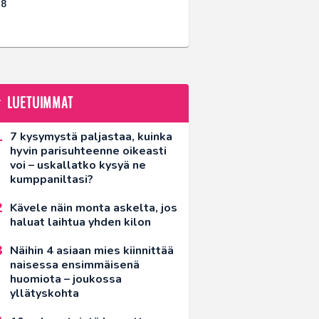
18
LUETUIMMAT
7 kysymystä paljastaa, kuinka
hyvin parisuhteenne oikeasti
voi – uskallatko kysyä ne
kumppaniltasi?
Kävele näin monta askelta, jos
haluat laihtua yhden kilon
Näihin 4 asiaan mies kiinnittää
naisessa ensimmäisenä
huomiota – joukossa
yllätyskohta