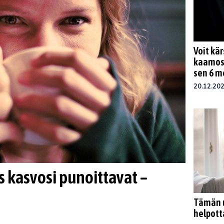
Voit kä
kaamos
sen 6 m
20.12.20
s kasvosi punoittavat –
Tämän u
helpott