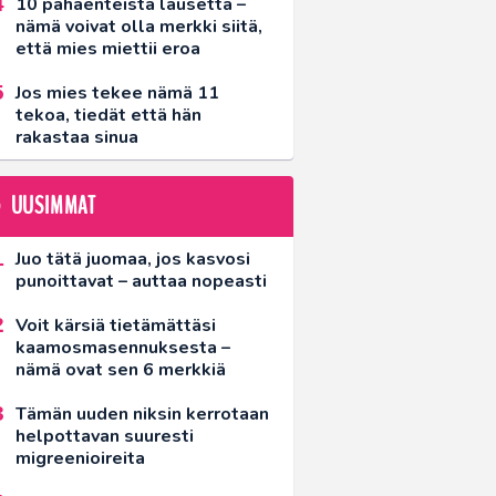
10 pahaenteistä lausetta –
nämä voivat olla merkki siitä,
että mies miettii eroa
Jos mies tekee nämä 11
tekoa, tiedät että hän
rakastaa sinua
UUSIMMAT
Juo tätä juomaa, jos kasvosi
punoittavat – auttaa nopeasti
Voit kärsiä tietämättäsi
kaamosmasennuksesta –
nämä ovat sen 6 merkkiä
Tämän uuden niksin kerrotaan
helpottavan suuresti
migreenioireita