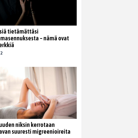
rsiä tietämättäsi
masennuksesta – nämä ovat
erkkiä
22
uden niksin kerrotaan
avan suuresti migreenioireita