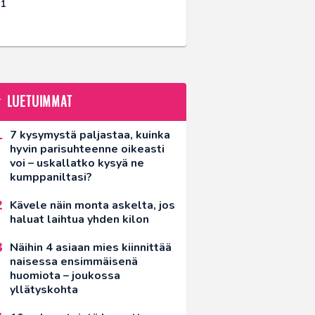
21
LUETUIMMAT
7 kysymystä paljastaa, kuinka
hyvin parisuhteenne oikeasti
voi – uskallatko kysyä ne
kumppaniltasi?
Kävele näin monta askelta, jos
haluat laihtua yhden kilon
Näihin 4 asiaan mies kiinnittää
naisessa ensimmäisenä
huomiota – joukossa
yllätyskohta