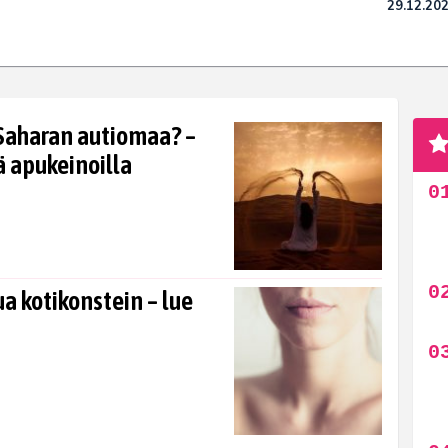
29.12.20
 Saharan autiomaa? –
ä apukeinoilla
a kotikonstein – lue