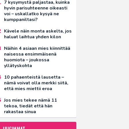
7 kysymystä paljastaa, kuinka
hyvin parisuhteenne oikeasti
voi – uskallatko kysyä ne
kumppaniltasi?
Kävele näin monta askelta, jos
haluat laihtua yhden kilon
Näihin 4 asiaan mies kiinnittää
naisessa ensimmäisenä
huomiota – joukossa
yllätyskohta
10 pahaenteistä lausetta –
nämä voivat olla merkki siitä,
että mies miettii eroa
Jos mies tekee nämä 11
tekoa, tiedät että hän
rakastaa sinua