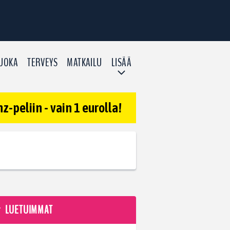
UOKA
TERVEYS
MATKAILU
LISÄÄ
-peliin - vain 1 eurolla!
LUETUIMMAT