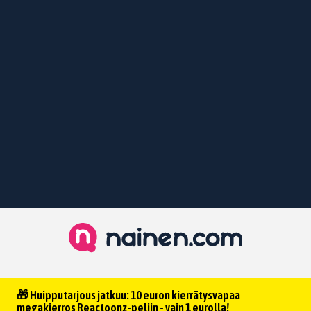
🎁 Huipputarjous jatkuu: 10 euron kierrätysvapaa
megakierros Reactoonz-peliin - vain 1 eurolla!