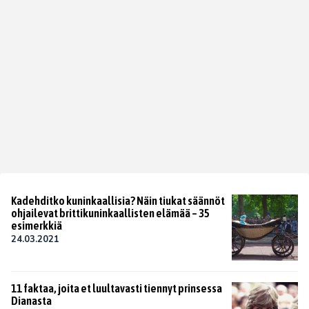
Kadehditko kuninkaallisia? Näin tiukat säännöt
ohjailevat brittikuninkaallisten elämää – 35
esimerkkiä
24.03.2021
11 faktaa, joita et luultavasti tiennyt prinsessa
Dianasta