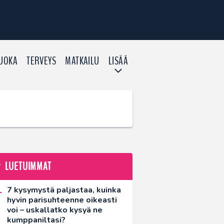
UOKA
TERVEYS
MATKAILU
LISÄÄ
LUETUIMMAT
7 kysymystä paljastaa, kuinka
hyvin parisuhteenne oikeasti
voi – uskallatko kysyä ne
kumppaniltasi?