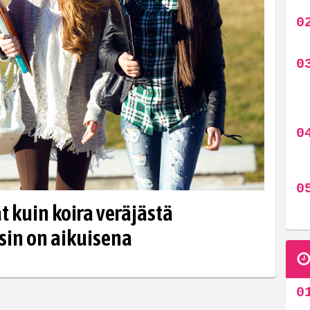
ät kuin koira veräjästä
isin on aikuisena