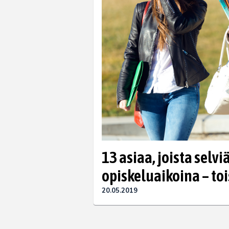
13 asiaa, joista selvi
opiskeluaikoina – to
20.05.2019