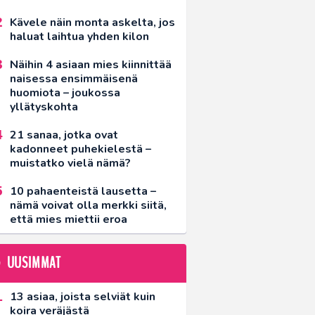
Kävele näin monta askelta, jos
haluat laihtua yhden kilon
Näihin 4 asiaan mies kiinnittää
naisessa ensimmäisenä
huomiota – joukossa
yllätyskohta
21 sanaa, jotka ovat
kadonneet puhekielestä –
muistatko vielä nämä?
10 pahaenteistä lausetta –
nämä voivat olla merkki siitä,
että mies miettii eroa
UUSIMMAT
13 asiaa, joista selviät kuin
koira veräjästä