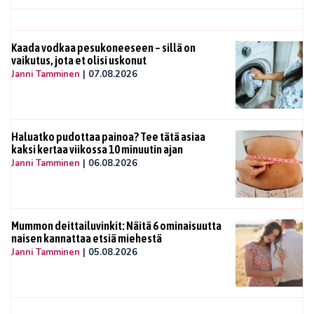
Kaada vodkaa pesukoneeseen – sillä on
vaikutus, jota et olisi uskonut
Janni Tamminen
|
07.08.2026
Haluatko pudottaa painoa? Tee tätä asiaa
kaksi kertaa viikossa 10 minuutin ajan
Janni Tamminen
|
06.08.2026
Mummon deittailuvinkit: Näitä 6 ominaisuutta
naisen kannattaa etsiä miehestä
Janni Tamminen
|
05.08.2026