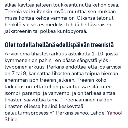
alkaa käyttää jälleen loukkaantunutta kehon osaa.
Treeniä voi kuitenkin myös muuttaa sen mukaan,
missä kohtaa kehoa vamma on. Olkansa telonut
henkilö voi siis esimerkiksi tehdä hellävaraisen
jalkatreenin tai polkea kuntopyörää.
Olet todella hellänä edellispäivän treenistä
Arvioi oma lihastesi arkuus asteikolla 1-10, joista
kymmenen on pahin, ”en pääse sängystä ylös”-
tyyppinen arkuus. Perkins ehdottaa, että jos arviosi
on 7 tai 8, kannattaa lihasten antaa toipua hieman
enemmän ison treenin jälkeen. Treenin koko
tarkoitus on, että kehon palautuessa siitä tulee
isompi, parempi ja vahvempi ja on tärkeää antaa
lihasten saavuttaa tämä. ”Treenaaminen näiden
lihasten ollessa hellinä keskeyttää
palautumisprosessin”, Perkins sanoo. Lähde:
Yahoo!
Shine