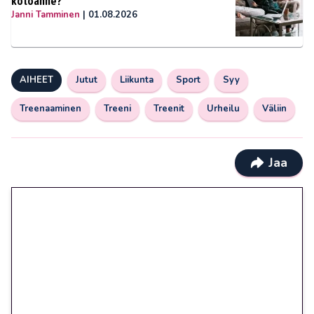
kotoanne?
Janni Tamminen
|
01.08.2026
AIHEET
Jutut
Liikunta
Sport
Syy
Treenaaminen
Treeni
Treenit
Urheilu
Väliin
Jaa
🎁 Huipputarjous jatkuu: 10
euron kierrätysvapaa
megakierros Reactoonz-
peliin – vain 1 eurolla!
Peli: Reactoonz