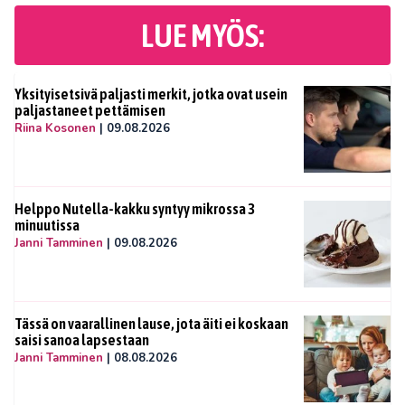
LUE MYÖS:
Yksityisetsivä paljasti merkit, jotka ovat usein
paljastaneet pettämisen
Riina Kosonen
|
09.08.2026
Helppo Nutella-kakku syntyy mikrossa 3
minuutissa
Janni Tamminen
|
09.08.2026
Tässä on vaarallinen lause, jota äiti ei koskaan
saisi sanoa lapsestaan
Janni Tamminen
|
08.08.2026