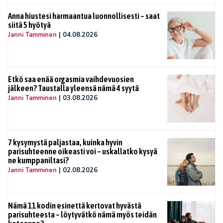
Anna hiustesi harmaantua luonnollisesti – saat
siitä 5 hyötyä
Janni Tamminen
|
04.08.2026
Etkö saa enää orgasmia vaihdevuosien
jälkeen? Taustalla yleensä nämä 4 syytä
Janni Tamminen
|
03.08.2026
7 kysymystä paljastaa, kuinka hyvin
parisuhteenne oikeasti voi – uskallatko kysyä
ne kumppaniltasi?
Janni Tamminen
|
02.08.2026
Nämä 11 kodin esinettä kertovat hyvästä
parisuhteesta – löytyvätkö nämä myös teidän