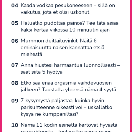
Kaada vodkaa pesukoneeseen – sillä on
vaikutus, jota et olisi uskonut
Haluatko pudottaa painoa? Tee tätä asiaa
kaksi kertaa viikossa 10 minuutin ajan
Mummon deittailuvinkit: Näitä 6
ominaisuutta naisen kannattaa etsiä
miehestä
Anna hiustesi harmaantua luonnollisesti –
saat siitä 5 hyötyä
Etkö saa enää orgasmia vaihdevuosien
jälkeen? Taustalla yleensä nämä 4 syytä
7 kysymystä paljastaa, kuinka hyvin
parisuhteenne oikeasti voi – uskallatko
kysyä ne kumppaniltasi?
Nämä 11 kodin esinettä kertovat hyvästä
parisuhteesta – löytyvätkö nämä myös