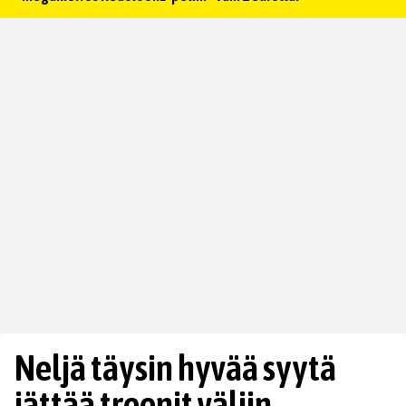
Neljä täysin hyvää syytä
jättää treenit väliin