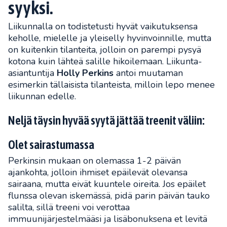
syyksi.
Liikunnalla on todistetusti hyvät vaikutuksensa
keholle, mielelle ja yleiselly hyvinvoinnille, mutta
on kuitenkin tilanteita, jolloin on parempi pysyä
kotona kuin lähteä salille hikoilemaan. Liikunta-
asiantuntija
Holly Perkins
antoi muutaman
esimerkin tällaisista tilanteista, milloin lepo menee
liikunnan edelle.
Neljä täysin hyvää syytä jättää treenit väliin:
Olet sairastumassa
Perkinsin mukaan on olemassa 1-2 päivän
ajankohta, jolloin ihmiset epäilevät olevansa
sairaana, mutta eivät kuuntele oireita. Jos epäilet
flunssa olevan iskemässä, pidä parin päivän tauko
salilta, sillä treeni voi verottaa
immuunijärjestelmääsi ja lisäbonuksena et levitä