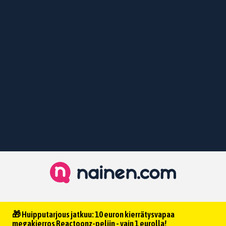
🎁 Huipputarjous jatkuu: 10 euron kierrätysvapaa
megakierros Reactoonz-peliin - vain 1 eurolla!