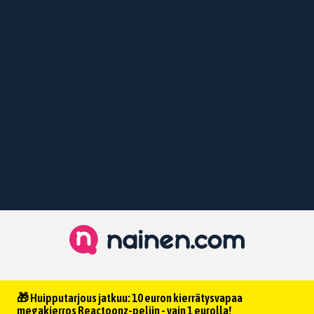
🎁 Huipputarjous jatkuu: 10 euron kierrätysvapaa
megakierros Reactoonz-peliin - vain 1 eurolla!