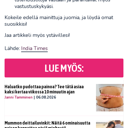
vastustuskykyäsi.
Kokeile edellä mainittuja juomia, ja löydä omat
suosikkisi!
Jaa artikkeli myös ystävillesi!
Lähde:
India Times
LUE MYÖS:
Haluatko pudottaa painoa? Tee tätä asiaa
kaksi kertaa viikossa 10 minuutin ajan
Janni Tamminen
|
06.08.2026
Mummon deittailuvinkit: Näitä 6 ominaisuutta
naisen kannattaa etsiä miehestä