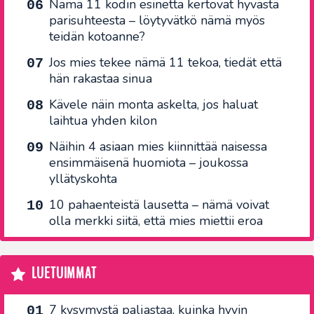
Nämä 11 kodin esinettä kertovat hyvästä
parisuhteesta – löytyvätkö nämä myös
teidän kotoanne?
Jos mies tekee nämä 11 tekoa, tiedät että
hän rakastaa sinua
Kävele näin monta askelta, jos haluat
laihtua yhden kilon
Näihin 4 asiaan mies kiinnittää naisessa
ensimmäisenä huomiota – joukossa
yllätyskohta
10 pahaenteistä lausetta – nämä voivat
olla merkki siitä, että mies miettii eroa
LUETUIMMAT
7 kysymystä paljastaa, kuinka hyvin