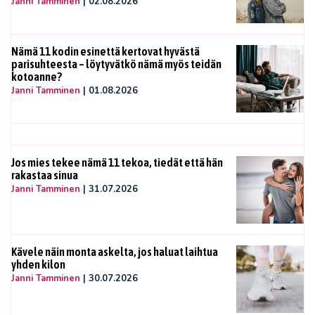
Janni Tamminen
|
02.08.2026
Nämä 11 kodin esinettä kertovat hyvästä
parisuhteesta – löytyvätkö nämä myös teidän
kotoanne?
Janni Tamminen
|
01.08.2026
Jos mies tekee nämä 11 tekoa, tiedät että hän
rakastaa sinua
Janni Tamminen
|
31.07.2026
Kävele näin monta askelta, jos haluat laihtua
yhden kilon
Janni Tamminen
|
30.07.2026