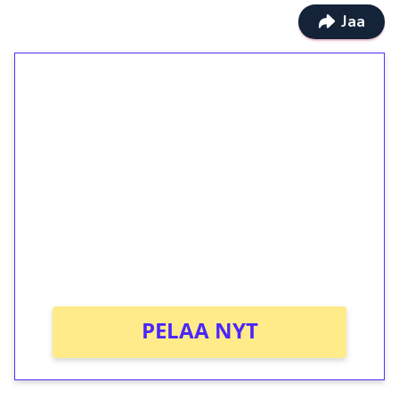
Jaa
1€ = 10€ arvosta
ilmaiskierroksia ilman
kierrätystä!
Talleta 1€
Saat heti 50 ilmaiskierrosta Tuohi 1000 -
peliin (arvo 0,20€ per kierros)!
Ei kierrätysvaatimusta!
PELAA NYT