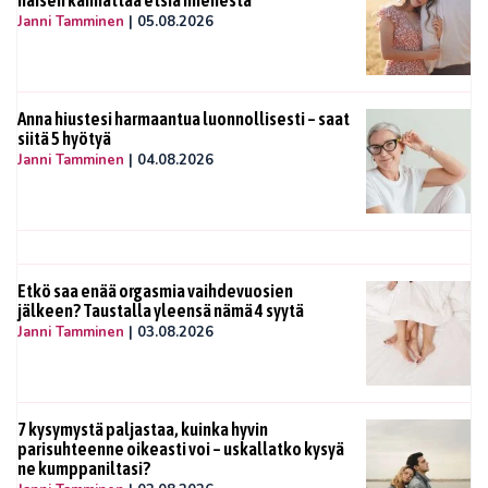
Janni Tamminen
|
05.08.2026
Anna hiustesi harmaantua luonnollisesti – saat
siitä 5 hyötyä
Janni Tamminen
|
04.08.2026
Etkö saa enää orgasmia vaihdevuosien
jälkeen? Taustalla yleensä nämä 4 syytä
Janni Tamminen
|
03.08.2026
7 kysymystä paljastaa, kuinka hyvin
parisuhteenne oikeasti voi – uskallatko kysyä
ne kumppaniltasi?