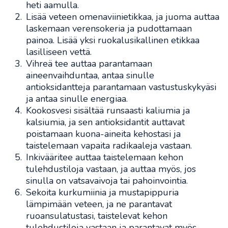
heti aamulla.
Lisää veteen omenaviinietikkaa, ja juoma auttaa
laskemaan verensokeria ja pudottamaan
painoa. Lisää yksi ruokalusikallinen etikkaa
lasilliseen vettä.
Vihreä tee auttaa parantamaan
aineenvaihduntaa, antaa sinulle
antioksidantteja parantamaan vastustuskykyäsi
ja antaa sinulle energiaa.
Kookosvesi sisältää runsaasti kaliumia ja
kalsiumia, ja sen antioksidantit auttavat
poistamaan kuona-aineita kehostasi ja
taistelemaan vapaita radikaaleja vastaan.
Inkivääritee auttaa taistelemaan kehon
tulehdustiloja vastaan, ja auttaa myös, jos
sinulla on vatsavaivoja tai pahoinvointia.
Sekoita kurkumiinia ja mustapippuria
lämpimään veteen, ja ne parantavat
ruoansulatustasi, taistelevat kehon
tulehdustiloja vastaan ja parantavat myös