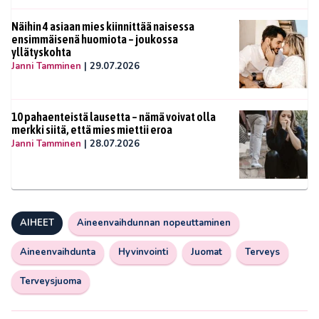
Näihin 4 asiaan mies kiinnittää naisessa
ensimmäisenä huomiota – joukossa
yllätyskohta
Janni Tamminen
|
29.07.2026
10 pahaenteistä lausetta – nämä voivat olla
merkki siitä, että mies miettii eroa
Janni Tamminen
|
28.07.2026
AIHEET
Aineenvaihdunnan nopeuttaminen
Aineenvaihdunta
Hyvinvointi
Juomat
Terveys
Terveysjuoma