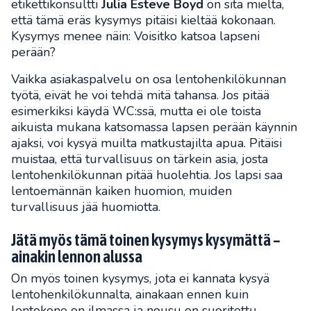
etikettikonsultti
Julia Esteve Boyd
on sitä mieltä,
että tämä eräs kysymys pitäisi kieltää kokonaan.
Kysymys menee näin: Voisitko katsoa lapseni
perään?
Vaikka asiakaspalvelu on osa lentohenkilökunnan
työtä, eivät he voi tehdä mitä tahansa. Jos pitää
esimerkiksi käydä WC:ssä, mutta ei ole toista
aikuista mukana katsomassa lapsen perään käynnin
ajaksi, voi kysyä muilta matkustajilta apua. Pitäisi
muistaa, että turvallisuus on tärkein asia, josta
lentohenkilökunnan pitää huolehtia. Jos lapsi saa
lentoemännän kaiken huomion, muiden
turvallisuus jää huomiotta.
Jätä myös tämä toinen kysymys kysymättä –
ainakin lennon alussa
On myös toinen kysymys, jota ei kannata kysyä
lentohenkilökunnalta, ainakaan ennen kuin
lentokone on ilmassa ja nousu on suoritettu.