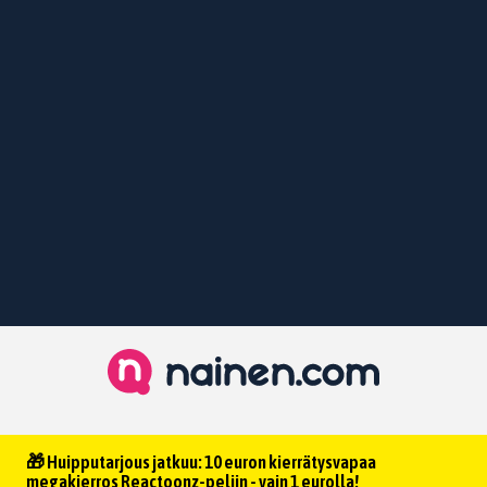
🎁 Huipputarjous jatkuu: 10 euron kierrätysvapaa
megakierros Reactoonz-peliin - vain 1 eurolla!