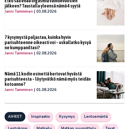
Etkö saa enää orgasmia vaihdevuosien
jälkeen? Taustalla yleensä nämä 4 syytä
Janni Tamminen
|
03.08.2026
7 kysymystä paljastaa, kuinka hyvin
parisuhteenne oikeasti voi – uskallatko kysyä
ne kumppaniltasi?
Janni Tamminen
|
02.08.2026
Nämä 11 kodin esinettä kertovat hyvästä
parisuhteesta – löytyvätkö nämä myös teidän
kotoanne?
Janni Tamminen
|
01.08.2026
AIHEET
Inspiraatio
Kysymys
Lentoemäntä
Lentokone
Matkailu
Matkan suunnittelu
Tavat