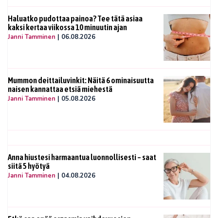
Haluatko pudottaa painoa? Tee tätä asiaa
kaksi kertaa viikossa 10 minuutin ajan
Janni Tamminen
|
06.08.2026
Mummon deittailuvinkit: Näitä 6 ominaisuutta
naisen kannattaa etsiä miehestä
Janni Tamminen
|
05.08.2026
Anna hiustesi harmaantua luonnollisesti – saat
siitä 5 hyötyä
Janni Tamminen
|
04.08.2026