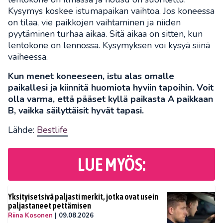
Kysymys koskee istumapaikan vaihtoa. Jos koneessa
on tilaa, vie paikkojen vaihtaminen ja niiden
pyytäminen turhaa aikaa. Sitä aikaa on sitten, kun
lentokone on lennossa. Kysymyksen voi kysyä siinä
vaiheessa.
Kun menet koneeseen, istu alas omalle
paikallesi ja kiinnitä huomiota hyviin tapoihin. Voit
olla varma, että pääset kyllä paikasta A paikkaan
B, vaikka säilyttäisit hyvät tapasi.
Lähde:
Bestlife
LUE MYÖS:
Yksityisetsivä paljasti merkit, jotka ovat usein
paljastaneet pettämisen
Riina Kosonen
|
09.08.2026