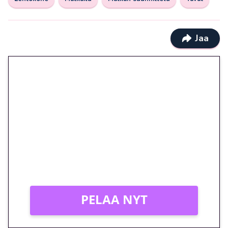
Jaa
🎁 Huipputarjous jatkuu: 10
euron kierrätysvapaa
megakierros Reactoonz-
peliin – vain 1 eurolla!
Peli: Reactoonz
Vain uusille asiakkaille!
PELAA NYT