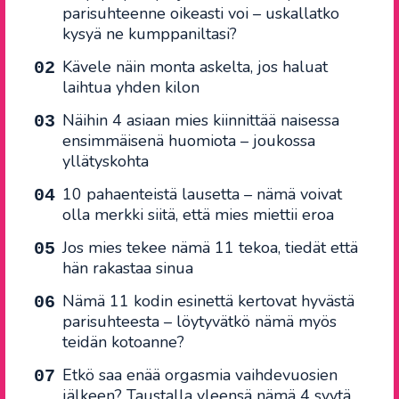
parisuhteenne oikeasti voi – uskallatko
kysyä ne kumppaniltasi?
Kävele näin monta askelta, jos haluat
laihtua yhden kilon
Näihin 4 asiaan mies kiinnittää naisessa
ensimmäisenä huomiota – joukossa
yllätyskohta
10 pahaenteistä lausetta – nämä voivat
olla merkki siitä, että mies miettii eroa
Jos mies tekee nämä 11 tekoa, tiedät että
hän rakastaa sinua
Nämä 11 kodin esinettä kertovat hyvästä
parisuhteesta – löytyvätkö nämä myös
teidän kotoanne?
Etkö saa enää orgasmia vaihdevuosien
jälkeen? Taustalla yleensä nämä 4 syytä