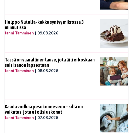
Helppo Nutella-kakku syntyy mikrossa 3
minuutissa
Janni Tamminen
|
09.08.2026
Tässä on vaarallinen lause, jota äiti ei koskaan
saisi sanoa lapsestaan
Janni Tamminen
|
08.08.2026
Kaada vodkaa pesukoneeseen – sillä on
vaikutus, jota et olisi uskonut
Janni Tamminen
|
07.08.2026