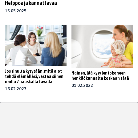
Helppoa ja kannattavaa
15.05.2025
Jos sinulta kysytään, mitä aiot
Nainen, älä kysy lentokoneen
tehdä elämälläsi, vastaa siihen
henkilökunnalta koskaan tätä
näillä 7 hauskalla tavalla
01.02.2022
16.02.2023