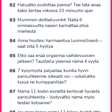
Haluatko pudottaa painoa? Tee tätä asiaa
kaksi kertaa viikossa 10 minuutin ajan
Mummon deittailuvinkit: Näitä 6
ominaisuutta naisen kannattaa etsiä
miehestä
Anna hiustesi harmaantua luonnollisesti –
saat siitä 5 hyötyä
Etkö saa enää orgasmia vaihdevuosien
jälkeen? Taustalla yleensä nämä 4 syytä
7 kysymystä paljastaa, kuinka hyvin
parisuhteenne oikeasti voi – uskallatko
kysyä ne kumppaniltasi?
Nämä 11 kodin esinettä kertovat hyvästä
parisuhteesta – löytyvätkö nämä myös
teidän kotoanne?