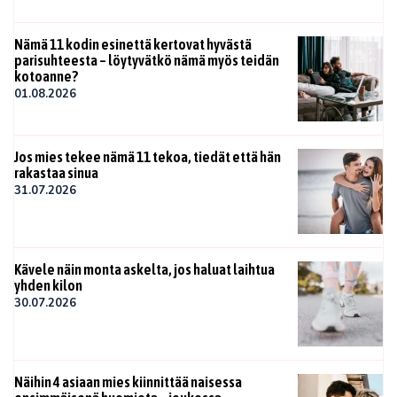
Nämä 11 kodin esinettä kertovat hyvästä
parisuhteesta – löytyvätkö nämä myös teidän
kotoanne?
01.08.2026
Jos mies tekee nämä 11 tekoa, tiedät että hän
rakastaa sinua
31.07.2026
Kävele näin monta askelta, jos haluat laihtua
yhden kilon
30.07.2026
Näihin 4 asiaan mies kiinnittää naisessa