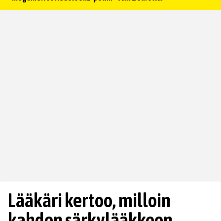
Lääkäri kertoo, milloin
kahden särkylääkkeen