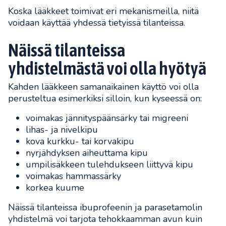
Koska lääkkeet toimivat eri mekanismeilla, niitä
voidaan käyttää yhdessä tietyissä tilanteissa.
Näissä tilanteissa
yhdistelmästä voi olla hyötyä
Kahden lääkkeen samanaikainen käyttö voi olla
perusteltua esimerkiksi silloin, kun kyseessä on:
voimakas jännityspäänsärky tai migreeni
lihas- ja nivelkipu
kova kurkku- tai korvakipu
nyrjähdyksen aiheuttama kipu
umpilisäkkeen tulehdukseen liittyvä kipu
voimakas hammassärky
korkea kuume
Näissä tilanteissa ibuprofeenin ja parasetamolin
yhdistelmä voi tarjota tehokkaamman avun kuin