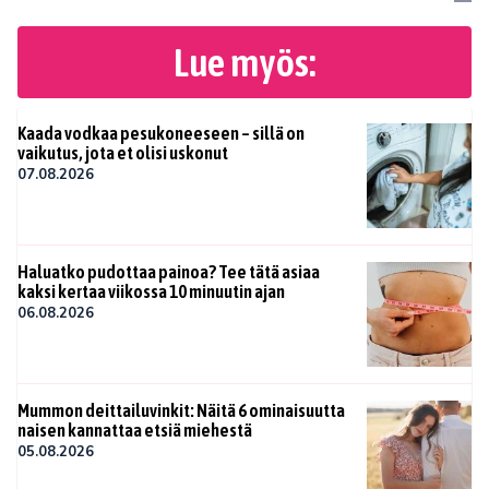
Lue myös:
Kaada vodkaa pesukoneeseen – sillä on
vaikutus, jota et olisi uskonut
07.08.2026
Haluatko pudottaa painoa? Tee tätä asiaa
kaksi kertaa viikossa 10 minuutin ajan
06.08.2026
Mummon deittailuvinkit: Näitä 6 ominaisuutta
naisen kannattaa etsiä miehestä
05.08.2026