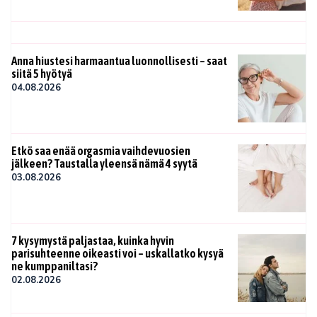
Anna hiustesi harmaantua luonnollisesti – saat
siitä 5 hyötyä
04.08.2026
Etkö saa enää orgasmia vaihdevuosien
jälkeen? Taustalla yleensä nämä 4 syytä
03.08.2026
7 kysymystä paljastaa, kuinka hyvin
parisuhteenne oikeasti voi – uskallatko kysyä
ne kumppaniltasi?
02.08.2026