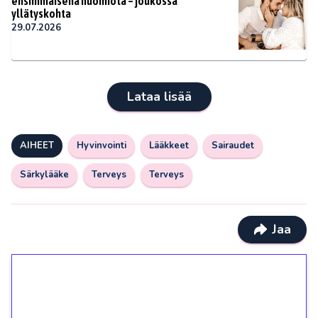
ensimmäisenä huomiota – joukossa
yllätyskohta
29.07.2026
Lataa lisää
AIHEET
Hyvinvointi
Lääkkeet
Sairaudet
Särkylääke
Terveys
Terveys
Jaa
1€ = 10€ arvosta
ilmaiskierroksia ilman