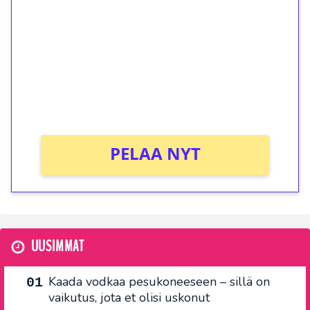
kierrätystä!
Talleta 1€
Saat heti 50 ilmaiskierrosta Tuohi 1000 -
peliin (arvo 0,20€ per kierros)!
Ei kierrätysvaatimusta!
PELAA NYT
UUSIMMAT
Kaada vodkaa pesukoneeseen – sillä on
vaikutus, jota et olisi uskonut