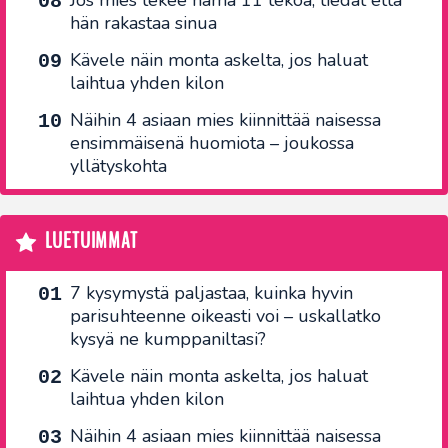
Jos mies tekee nämä 11 tekoa, tiedät että
hän rakastaa sinua
Kävele näin monta askelta, jos haluat
laihtua yhden kilon
Näihin 4 asiaan mies kiinnittää naisessa
ensimmäisenä huomiota – joukossa
yllätyskohta
LUETUIMMAT
7 kysymystä paljastaa, kuinka hyvin
parisuhteenne oikeasti voi – uskallatko
kysyä ne kumppaniltasi?
Kävele näin monta askelta, jos haluat
laihtua yhden kilon
Näihin 4 asiaan mies kiinnittää naisessa