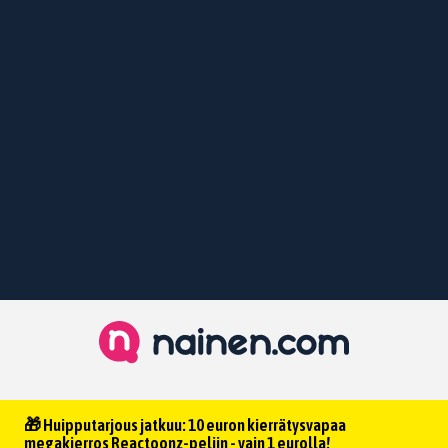
🎁 Huipputarjous jatkuu: 10 euron kierrätysvapaa
megakierros Reactoonz-peliin - vain 1 eurolla!