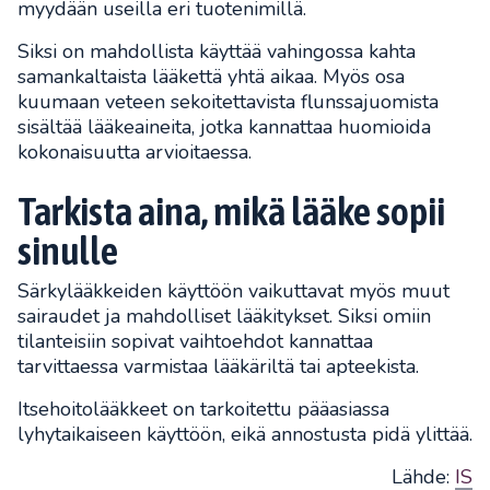
myydään useilla eri tuotenimillä.
Siksi on mahdollista käyttää vahingossa kahta
samankaltaista lääkettä yhtä aikaa. Myös osa
kuumaan veteen sekoitettavista flunssajuomista
sisältää lääkeaineita, jotka kannattaa huomioida
kokonaisuutta arvioitaessa.
Tarkista aina, mikä lääke sopii
sinulle
Särkylääkkeiden käyttöön vaikuttavat myös muut
sairaudet ja mahdolliset lääkitykset. Siksi omiin
tilanteisiin sopivat vaihtoehdot kannattaa
tarvittaessa varmistaa lääkäriltä tai apteekista.
Itsehoitolääkkeet on tarkoitettu pääasiassa
lyhytaikaiseen käyttöön, eikä annostusta pidä ylittää.
Lähde:
IS