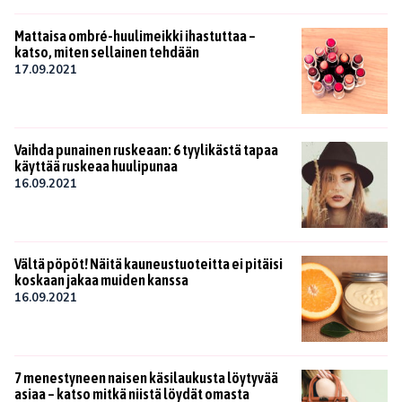
Mattaisa ombré-huulimeikki ihastuttaa –
katso, miten sellainen tehdään
17.09.2021
Vaihda punainen ruskeaan: 6 tyylikästä tapaa
käyttää ruskeaa huulipunaa
16.09.2021
Vältä pöpöt! Näitä kauneustuoteitta ei pitäisi
koskaan jakaa muiden kanssa
16.09.2021
7 menestyneen naisen käsilaukusta löytyvää
asiaa – katso mitkä niistä löydät omasta