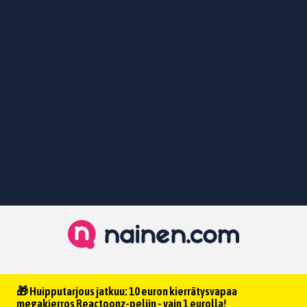
🎁 Huipputarjous jatkuu: 10 euron kierrätysvapaa
megakierros Reactoonz-peliin - vain 1 eurolla!