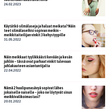
26.02.2023
Käytätkö silmälaseja ja haluat meikata? Näin
teet silmälaseihisi sopivan meikin –
meikkitaiteilijan vinkit 3 kehystyypille
31.05.2022
Näin meikkaat tyylikkäästi kevään ja kesän
juhliin – tässä ovat parhaat vinkit tulevaan
juhlakauteen asiantuntijalta
22.04.2022
Nämä 2 huulipunasävyä sopivat lähes
jokaiselle naiselle – joko ne löytyvät sinun
meikkivalikoimastasi?
20.01.2022