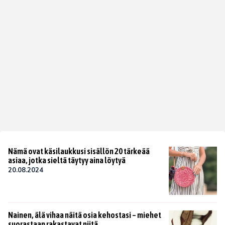
Nämä ovat käsilaukkusi sisällön 20 tärkeää
asiaa, jotka sieltä täytyy aina löytyä
20.08.2024
Nainen, älä vihaa näitä osia kehostasi – miehet
suorastaan rakastavat niitä