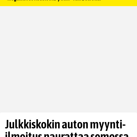
Julkkiskokin auton myynti-
ilmoitus naurattaa somessa