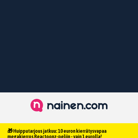
🎁 Huipputarjous jatkuu: 10 euron kierrätysvapaa
megakierros Reactoonz-peliin - vain 1 eurolla!