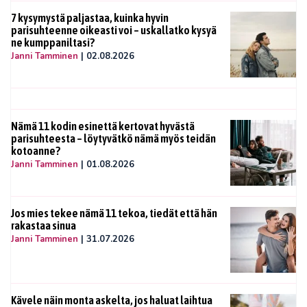
7 kysymystä paljastaa, kuinka hyvin
parisuhteenne oikeasti voi – uskallatko kysyä
ne kumppaniltasi?
Janni Tamminen
|
02.08.2026
Nämä 11 kodin esinettä kertovat hyvästä
parisuhteesta – löytyvätkö nämä myös teidän
kotoanne?
Janni Tamminen
|
01.08.2026
Jos mies tekee nämä 11 tekoa, tiedät että hän
rakastaa sinua
Janni Tamminen
|
31.07.2026
Kävele näin monta askelta, jos haluat laihtua