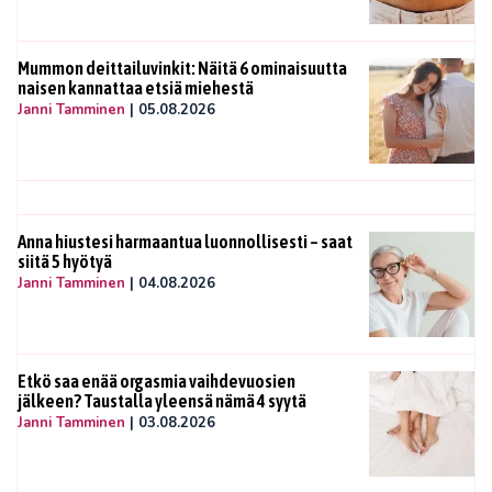
Mummon deittailuvinkit: Näitä 6 ominaisuutta
naisen kannattaa etsiä miehestä
Janni Tamminen
|
05.08.2026
Anna hiustesi harmaantua luonnollisesti – saat
siitä 5 hyötyä
Janni Tamminen
|
04.08.2026
Etkö saa enää orgasmia vaihdevuosien
jälkeen? Taustalla yleensä nämä 4 syytä
Janni Tamminen
|
03.08.2026