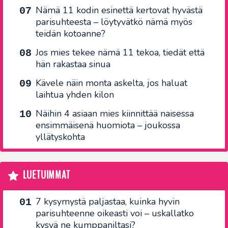
Nämä 11 kodin esinettä kertovat hyvästä
parisuhteesta – löytyvätkö nämä myös
teidän kotoanne?
Jos mies tekee nämä 11 tekoa, tiedät että
hän rakastaa sinua
Kävele näin monta askelta, jos haluat
laihtua yhden kilon
Näihin 4 asiaan mies kiinnittää naisessa
ensimmäisenä huomiota – joukossa
yllätyskohta
LUETUIMMAT
7 kysymystä paljastaa, kuinka hyvin
parisuhteenne oikeasti voi – uskallatko
kysyä ne kumppaniltasi?