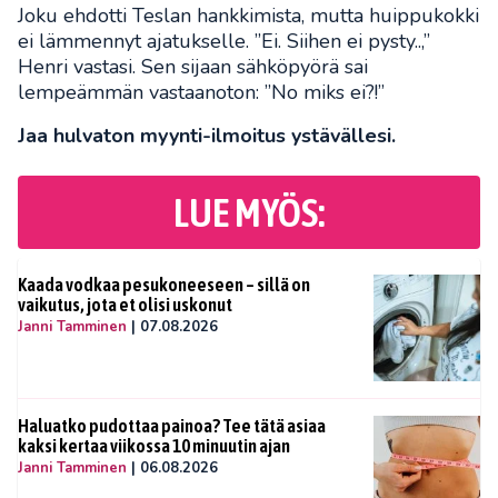
Joku ehdotti Teslan hankkimista, mutta huippukokki
ei lämmennyt ajatukselle. ”Ei. Siihen ei pysty..,”
Henri vastasi. Sen sijaan sähköpyörä sai
lempeämmän vastaanoton: ”No miks ei?!”
Jaa hulvaton myynti-ilmoitus ystävällesi.
LUE MYÖS:
Kaada vodkaa pesukoneeseen – sillä on
vaikutus, jota et olisi uskonut
Janni Tamminen
|
07.08.2026
Haluatko pudottaa painoa? Tee tätä asiaa
kaksi kertaa viikossa 10 minuutin ajan
Janni Tamminen
|
06.08.2026