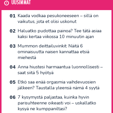
UUSIMMAT
Kaada vodkaa pesukoneeseen – sillä on
vaikutus, jota et olisi uskonut
Haluatko pudottaa painoa? Tee tätä asiaa
kaksi kertaa viikossa 10 minuutin ajan
Mummon deittailuvinkit: Näitä 6
ominaisuutta naisen kannattaa etsiä
miehestä
Anna hiustesi harmaantua luonnollisesti –
saat siitä 5 hyötyä
Etkö saa enää orgasmia vaihdevuosien
jälkeen? Taustalla yleensä nämä 4 syytä
7 kysymystä paljastaa, kuinka hyvin
parisuhteenne oikeasti voi – uskallatko
kysyä ne kumppaniltasi?