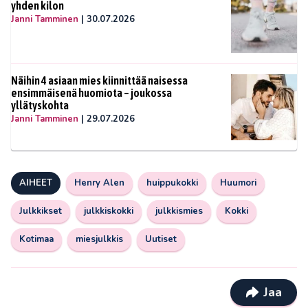
yhden kilon
Janni Tamminen
|
30.07.2026
Näihin 4 asiaan mies kiinnittää naisessa
ensimmäisenä huomiota – joukossa
yllätyskohta
Janni Tamminen
|
29.07.2026
AIHEET
Henry Alen
huippukokki
Huumori
Julkkikset
julkkiskokki
julkkismies
Kokki
Kotimaa
miesjulkkis
Uutiset
Jaa