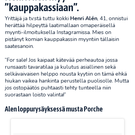
”kauppakassiaan”.
Yrittäjä ja tv:stä tuttu kokki
Henri Alén
, 41, onnistui
herättää hilpeyttä laatimallaan omaperäisellä
myynti-ilmoituksella Instagramissa. Mies on
pistänyt komian kauppakassin myyntiin tällaisin
saatesanoin.
”For sale! Jos kaipaat kätevää perheautoa jossa
runsaasti tavaratilaa ja kulutus asiallinen sekä
selkävaivaisen helppo nousta kyytiin on tämä ehkä
hiukan vaikea hankinta perustella puolisolle. Mutta
jos ostopäätös puhtaasti tehty tunteella niin
suorastaan loisto valinta!”
Alen loppurysäyksessä musta Porche