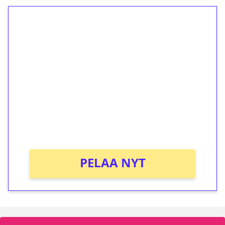
1€ = 10€ arvosta
ilmaiskierroksia ilman
kierrätystä!
Talleta 1€
Saat heti 50 ilmaiskierrosta Tuohi 1000 -
peliin (arvo 0,20€ per kierros)!
Ei kierrätysvaatimusta!
PELAA NYT