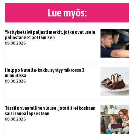
Lue myös:
Yksityisetsivä paljasti merkit, jotka ovat usein
paljastaneet pettämisen
09.08.2026
Helppo Nutella-kakku syntyy mikrossa 3
minuutissa
09.08.2026
Tässä on vaarallinen lause, jota äiti ei koskaan
saisi sanoa lapsestaan
08.08.2026