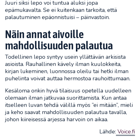
Juuri siksi lepo voi tuntua aluksi jopa
epämukavalta. Se ei kuitenkaan tarkoita, että
palautuminen epäonnistuisi – päinvastoin.
Näin annat aivoille
mahdollisuuden palautua
Todellinen lepo syntyy usein yllättävän arkisista
asioista. Rauhallinen kävely ilman kuulokkeita,
kirjan lukeminen, luonnossa oleilu tai hetki ilman
puhelinta voivat auttaa hermostoa rauhoittumaan.
Kesäloma onkin hyvä tilaisuus opetella uudelleen
olemaan ilman jatkuvaa suorittamista. Kun antaa
itselleen luvan tehdä välillä myös ”ei mitään”, mieli
ja keho saavat mahdollisuuden palautua tavalla,
johon kiireisessä arjessa harvoin on aikaa.
Lähde:
Voice.fi