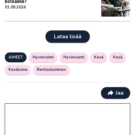
kotoanne?
01.08.2026
Lataa lisää
AIHEET
Hyvinvointi
Hyvinvointi
Kesä
Kesä
Kesäloma
Rentoutuminen
Jaa
🎁 Huipputarjous jatkuu: 10
euron kierrätysvapaa
megakierros Reactoonz-