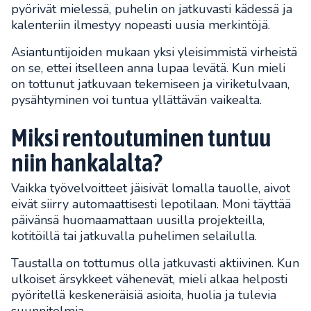
pyörivät mielessä, puhelin on jatkuvasti kädessä ja
kalenteriin ilmestyy nopeasti uusia merkintöjä.
Asiantuntijoiden mukaan yksi yleisimmistä virheistä
on se, ettei itselleen anna lupaa levätä. Kun mieli
on tottunut jatkuvaan tekemiseen ja viriketulvaan,
pysähtyminen voi tuntua yllättävän vaikealta.
Miksi rentoutuminen tuntuu
niin hankalalta?
Vaikka työvelvoitteet jäisivät lomalla tauolle, aivot
eivät siirry automaattisesti lepotilaan. Moni täyttää
päivänsä huomaamattaan uusilla projekteilla,
kotitöillä tai jatkuvalla puhelimen selailulla.
Taustalla on tottumus olla jatkuvasti aktiivinen. Kun
ulkoiset ärsykkeet vähenevät, mieli alkaa helposti
pyöritellä keskeneräisiä asioita, huolia ja tulevia
suunnitelmia.