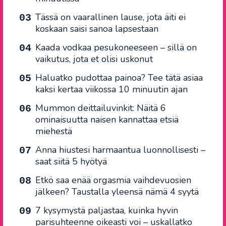
Tässä on vaarallinen lause, jota äiti ei
koskaan saisi sanoa lapsestaan
Kaada vodkaa pesukoneeseen – sillä on
vaikutus, jota et olisi uskonut
Haluatko pudottaa painoa? Tee tätä asiaa
kaksi kertaa viikossa 10 minuutin ajan
Mummon deittailuvinkit: Näitä 6
ominaisuutta naisen kannattaa etsiä
miehestä
Anna hiustesi harmaantua luonnollisesti –
saat siitä 5 hyötyä
Etkö saa enää orgasmia vaihdevuosien
jälkeen? Taustalla yleensä nämä 4 syytä
7 kysymystä paljastaa, kuinka hyvin
parisuhteenne oikeasti voi – uskallatko