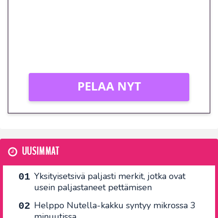
peliin – vain 1 eurolla!
Peli: Reactoonz
Vain uusille asiakkaille!
PELAA NYT
UUSIMMAT
Yksityisetsivä paljasti merkit, jotka ovat
usein paljastaneet pettämisen
Helppo Nutella-kakku syntyy mikrossa 3
minuutissa