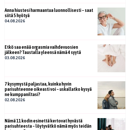
Anna hiustesi harmaantua luonnollisesti – saat
siitä 5 hyötyä
04.08.2026
Etkö saa enää orgasmia vaihdevuosien
jälkeen? Taustalla yleensä nämä 4 syytä
03.08.2026
7 kysymystä paljastaa, kuinka hyvin
parisuhteenne oikeasti voi – uskallatko kysyä
ne kumppaniltasi?
02.08.2026
Nämä 11 kodin esinettä kertovat hyvästä
parisuhteesta – löytyvätkö nämä myös teidän