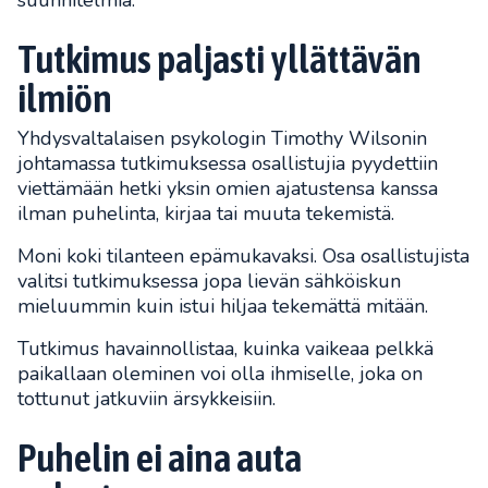
Tutkimus paljasti yllättävän
ilmiön
Yhdysvaltalaisen psykologin Timothy Wilsonin
johtamassa tutkimuksessa osallistujia pyydettiin
viettämään hetki yksin omien ajatustensa kanssa
ilman puhelinta, kirjaa tai muuta tekemistä.
Moni koki tilanteen epämukavaksi. Osa osallistujista
valitsi tutkimuksessa jopa lievän sähköiskun
mieluummin kuin istui hiljaa tekemättä mitään.
Tutkimus havainnollistaa, kuinka vaikeaa pelkkä
paikallaan oleminen voi olla ihmiselle, joka on
tottunut jatkuviin ärsykkeisiin.
Puhelin ei aina auta