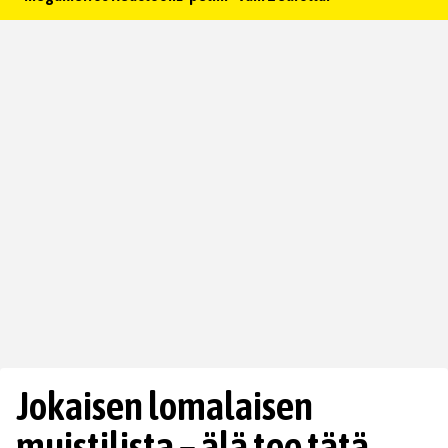
Jokaisen lomalaisen
muistilista – älä tee tätä