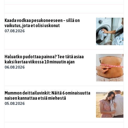
Kaada vodkaa pesukoneeseen – sillä on
vaikutus, jota et olisi uskonut
07.08.2026
Haluatko pudottaa painoa? Tee tätä asiaa
kaksi kertaa viikossa 10 minuutin ajan
06.08.2026
Mummon deittailuvinkit: Näitä 6 ominaisuutta
naisen kannattaa etsiä miehestä
05.08.2026