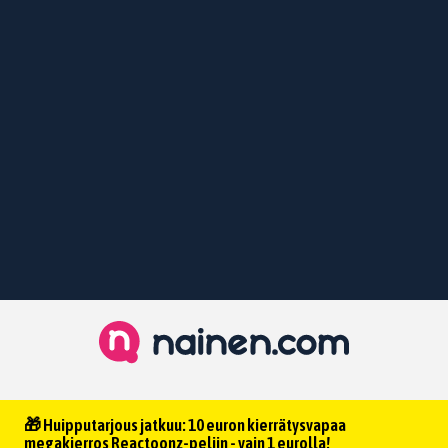
🎁 Huipputarjous jatkuu: 10 euron kierrätysvapaa
megakierros Reactoonz-peliin - vain 1 eurolla!