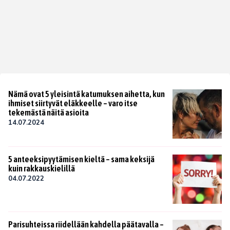
Nämä ovat 5 yleisintä katumuksen aihetta, kun
ihmiset siirtyvät eläkkeelle – varo itse
tekemästä näitä asioita
14.07.2024
5 anteeksipyytämisen kieltä – sama keksijä
kuin rakkauskielillä
04.07.2022
Parisuhteissa riidellään kahdella päätavalla –