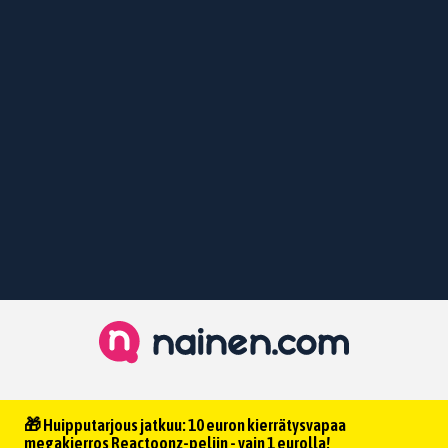
🎁 Huipputarjous jatkuu: 10 euron kierrätysvapaa
megakierros Reactoonz-peliin - vain 1 eurolla!