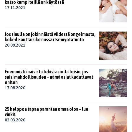
katso kumpi teillä on käytössä
17.11.2021
Jos sinulla on jokin näistä viidestä ongelmasta,
kokeile auttaisiko niissä itsemyötätunto
20.09.2021
Enemmistö naisista tekisi asioita toisin, jos
saisi mahdollisuuden – nämä asiat kaduttavat
eniten
17.08.2020
25 helppoa tapaa parantaa omaa oloa – lue
vinkit
02.03.2020