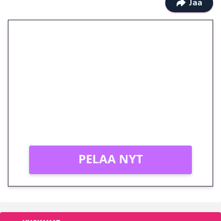
Jaa
🎁 Huipputarjous jatkuu: 10
euron kierrätysvapaa
megakierros Reactoonz-
peliin – vain 1 eurolla!
Peli: Reactoonz
Vain uusille asiakkaille!
PELAA NYT