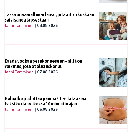
Tässä on vaarallinen lause, jota äiti ei koskaan
saisi sanoa lapsestaan
Janni Tamminen
|
08.08.2026
Kaada vodkaa pesukoneeseen – sillä on
vaikutus, jota et olisi uskonut
Janni Tamminen
|
07.08.2026
Haluatko pudottaa painoa? Tee tätä asiaa
kaksi kertaa viikossa 10 minuutin ajan
Janni Tamminen
|
06.08.2026