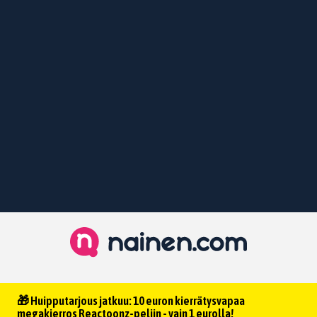
🎁 Huipputarjous jatkuu: 10 euron kierrätysvapaa
megakierros Reactoonz-peliin - vain 1 eurolla!