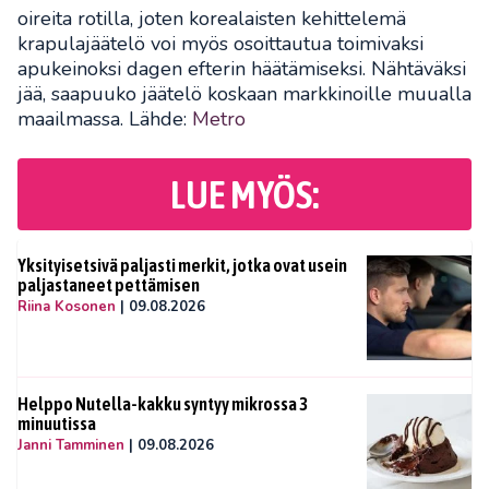
oireita rotilla, joten korealaisten kehittelemä
krapulajäätelö voi myös osoittautua toimivaksi
apukeinoksi dagen efterin häätämiseksi. Nähtäväksi
jää, saapuuko jäätelö koskaan markkinoille muualla
maailmassa. Lähde:
Metro
LUE MYÖS:
Yksityisetsivä paljasti merkit, jotka ovat usein
paljastaneet pettämisen
Riina Kosonen
|
09.08.2026
Helppo Nutella-kakku syntyy mikrossa 3
minuutissa
Janni Tamminen
|
09.08.2026