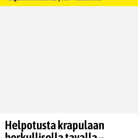
Helpotusta krapulaan
herkullisella tavalla –