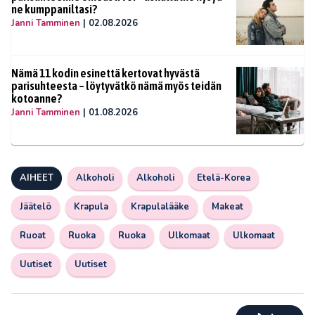
ne kumppaniltasi?
Janni Tamminen
|
02.08.2026
Nämä 11 kodin esinettä kertovat hyvästä
parisuhteesta – löytyvätkö nämä myös teidän
kotoanne?
Janni Tamminen
|
01.08.2026
AIHEET
Alkoholi
Alkoholi
Etelä-Korea
Jäätelö
Krapula
Krapulalääke
Makeat
Ruoat
Ruoka
Ruoka
Ulkomaat
Ulkomaat
Uutiset
Uutiset