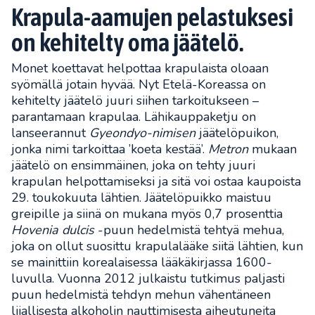
Krapula-aamujen pelastuksesi
on kehitelty oma jäätelö.
Monet koettavat helpottaa krapulaista oloaan
syömällä jotain hyvää. Nyt Etelä-Koreassa on
kehitelty jäätelö juuri siihen tarkoitukseen –
parantamaan krapulaa. Lähikauppaketju on
lanseerannut
Gyeondyo-nimisen
jäätelöpuikon,
jonka nimi tarkoittaa ’koeta kestää’.
Metron
mukaan
jäätelö on ensimmäinen, joka on tehty juuri
krapulan helpottamiseksi ja sitä voi ostaa kaupoista
29. toukokuuta lähtien. Jäätelöpuikko maistuu
greipille ja siinä on mukana myös 0,7 prosenttia
Hovenia dulcis
-puun hedelmistä tehtyä mehua,
joka on ollut suosittu krapulalääke siitä lähtien, kun
se mainittiin korealaisessa lääkäkirjassa 1600-
luvulla. Vuonna 2012 julkaistu tutkimus paljasti
puun hedelmistä tehdyn mehun vähentäneen
liiallisesta alkoholin nauttimisesta aiheutuneita