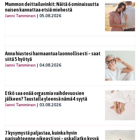
Mummon deittailuvinkit: Näitä 6 ominaisuutta
naisen kannattaa etsiä miehestä
Janni Tamminen
|
05.08.2026
Anna hiustesi harmaantua luonnollisesti – saat
siitä 5 hyötyä
Janni Tamminen
|
04.08.2026
Etkö saa enää orgasmia vaihdevuosien
jälkeen? Taustalla yleensä nämä 4 syytä
Janni Tamminen
|
03.08.2026
7 kysymystä paljastaa, kuinka hyvin
parisuhteenne oikeasti voi – uskallatko kysyä