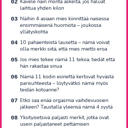
Kävele näin monta askelta, jos haluat
laihtua yhden kilon
Näihin 4 asiaan mies kiinnittää naisessa
ensimmäisenä huomiota – joukossa
yllätyskohta
10 pahaenteistä lausetta – nämä voivat
olla merkki siitä, että mies miettii eroa
Jos mies tekee nämä 11 tekoa, tiedät että
hän rakastaa sinua
Nämä 11 kodin esinettä kertovat hyvästä
parisuhteesta – löytyvätkö nämä myös
teidän kotoanne?
Etkö saa enää orgasmia vaihdevuosien
jälkeen? Taustalla yleensä nämä 4 syytä
Yksityisetsivä paljasti merkit, jotka ovat
usein paljastaneet pettämisen