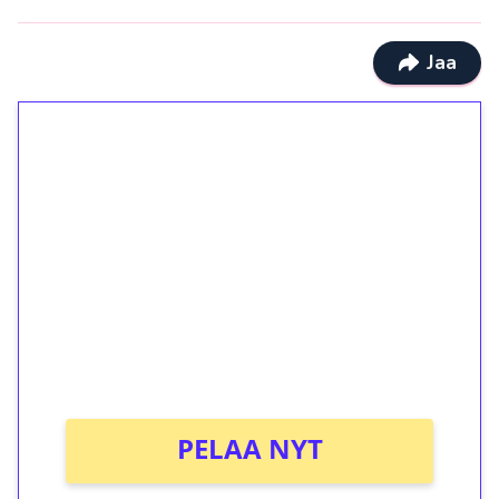
Jaa
1€ = 10€ arvosta
ilmaiskierroksia ilman
kierrätystä!
Talleta 1€
Saat heti 50 ilmaiskierrosta Tuohi 1000 -
peliin (arvo 0,20€ per kierros)!
Ei kierrätysvaatimusta!
PELAA NYT