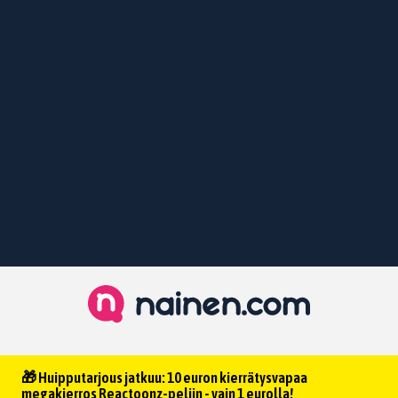
🎁 Huipputarjous jatkuu: 10 euron kierrätysvapaa
megakierros Reactoonz-peliin - vain 1 eurolla!