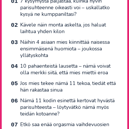
7 kysymystä paljastaa, kuinka hyvin
parisuhteenne oikeasti voi – uskallatko
kysyä ne kumppaniltasi?
Kävele näin monta askelta, jos haluat
laihtua yhden kilon
Näihin 4 asiaan mies kiinnittää naisessa
ensimmäisenä huomiota – joukossa
yllätyskohta
10 pahaenteistä lausetta – nämä voivat
olla merkki siitä, että mies miettii eroa
Jos mies tekee nämä 11 tekoa, tiedät että
hän rakastaa sinua
Nämä 11 kodin esinettä kertovat hyvästä
parisuhteesta – löytyvätkö nämä myös
teidän kotoanne?
Etkö saa enää orgasmia vaihdevuosien