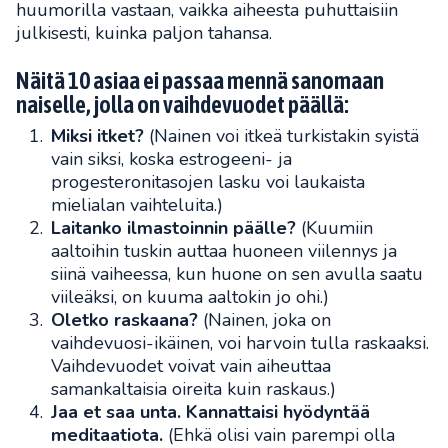
huumorilla vastaan, vaikka aiheesta puhuttaisiin
julkisesti, kuinka paljon tahansa.
Näitä 10 asiaa ei passaa mennä sanomaan
naiselle, jolla on vaihdevuodet päällä:
Miksi itket?
(Nainen voi itkeä turkistakin syistä
vain siksi, koska estrogeeni- ja
progesteronitasojen lasku voi laukaista
mielialan vaihteluita.)
Laitanko ilmastoinnin päälle?
(Kuumiin
aaltoihin tuskin auttaa huoneen viilennys ja
siinä vaiheessa, kun huone on sen avulla saatu
viileäksi, on kuuma aaltokin jo ohi.)
Oletko raskaana?
(Nainen, joka on
vaihdevuosi-ikäinen, voi harvoin tulla raskaaksi.
Vaihdevuodet voivat vain aiheuttaa
samankaltaisia oireita kuin raskaus.)
Jaa et saa unta.
Kannattaisi hyödyntää
meditaatiota.
(Ehkä olisi vain parempi olla