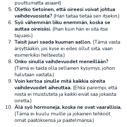
puuttumatta asiaan!)
Oletko tietoinen, että oireesi voivat johtua
vaihdevuosista?
(Hän taitaa tietää sen itsekin.)
Syö vähemmän liiku enemmän, koska se
auttaa oireisiisi.
(Ihan kuin hän ei sitä itse
tajuaisi.)
Taisit juuri saada kuuman aallon.
(Tämä vasta
ärsyttääkin, jos kyse ei edes ollut siitä, vaan
esimerkiksi helteestä.)
Onko sinulla vaihdevuodet meneillään?
(Tämä ei taida olla sellainen kysymys, johon
halutaan vastata.)
Voin kertoa sinulle mitä kaikkia oireita
vaihdevuodet aiheuttaa.
(Ehkä parempi, että
niistä ei muistuteta ja kaikki eivät saa jokaista
oiretta.)
Älä syö hormoneja, koska ne ovat vaarallisia.
(Tämä ei kuulu muille ja jokainen tehkööt
omat päätöksensä ja päätelmänsä.)