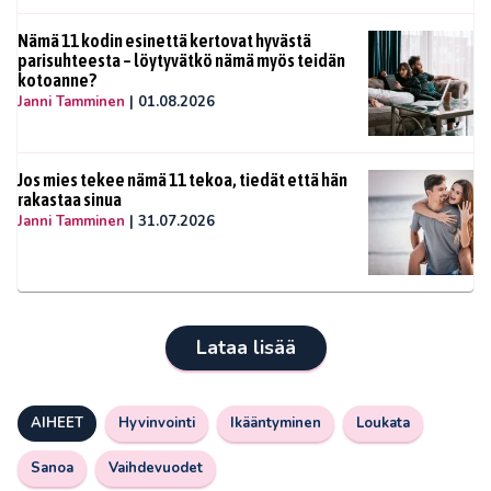
Nämä 11 kodin esinettä kertovat hyvästä
parisuhteesta – löytyvätkö nämä myös teidän
kotoanne?
Janni Tamminen
|
01.08.2026
Jos mies tekee nämä 11 tekoa, tiedät että hän
rakastaa sinua
Janni Tamminen
|
31.07.2026
Lataa lisää
AIHEET
Hyvinvointi
Ikääntyminen
Loukata
Sanoa
Vaihdevuodet