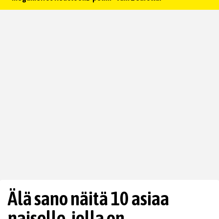
Älä sano näitä 10 asiaa
naiselle, jolla on