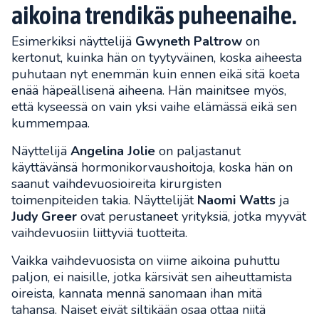
aikoina trendikäs puheenaihe.
Esimerkiksi näyttelijä
Gwyneth Paltrow
on
kertonut, kuinka hän on tyytyväinen, koska aiheesta
puhutaan nyt enemmän kuin ennen eikä sitä koeta
enää häpeällisenä aiheena. Hän mainitsee myös,
että kyseessä on vain yksi vaihe elämässä eikä sen
kummempaa.
Näyttelijä
Angelina Jolie
on paljastanut
käyttävänsä hormonikorvaushoitoja, koska hän on
saanut vaihdevuosioireita ​​kirurgisten
toimenpiteiden takia. Näyttelijät
Naomi Watts
ja
Judy Greer
ovat perustaneet yrityksiä, jotka myyvät
vaihdevuosiin liittyviä tuotteita.
Vaikka vaihdevuosista on viime aikoina puhuttu
paljon, ei naisille, jotka kärsivät sen aiheuttamista
oireista, kannata mennä sanomaan ihan mitä
tahansa. Naiset eivät siltikään osaa ottaa niitä