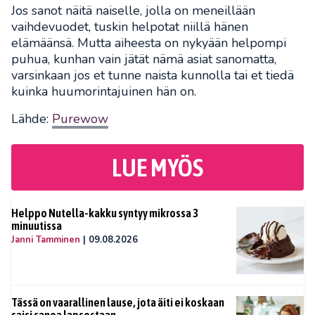
Jos sanot näitä naiselle, jolla on meneillään
vaihdevuodet, tuskin helpotat niillä hänen
elämäänsä. Mutta aiheesta on nykyään helpompi
puhua, kunhan vain jätät nämä asiat sanomatta,
varsinkaan jos et tunne naista kunnolla tai et tiedä
kuinka huumorintajuinen hän on.
Lähde:
Purewow
LUE MYÖS
Helppo Nutella-kakku syntyy mikrossa 3
minuutissa
Janni Tamminen
|
09.08.2026
Tässä on vaarallinen lause, jota äiti ei koskaan
saisi sanoa lapsestaan