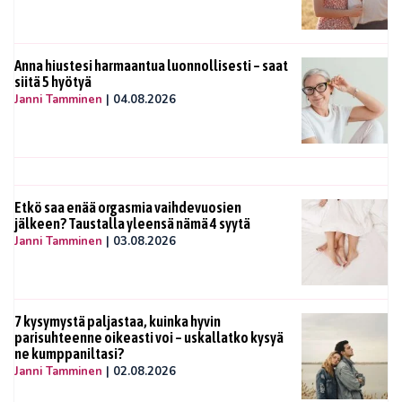
Anna hiustesi harmaantua luonnollisesti – saat
siitä 5 hyötyä
Janni Tamminen
|
04.08.2026
Etkö saa enää orgasmia vaihdevuosien
jälkeen? Taustalla yleensä nämä 4 syytä
Janni Tamminen
|
03.08.2026
7 kysymystä paljastaa, kuinka hyvin
parisuhteenne oikeasti voi – uskallatko kysyä
ne kumppaniltasi?
Janni Tamminen
|
02.08.2026