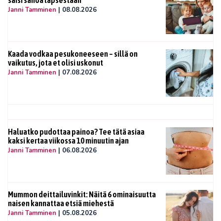
Janni Tamminen
|
08.08.2026
Kaada vodkaa pesukoneeseen – sillä on
vaikutus, jota et olisi uskonut
Janni Tamminen
|
07.08.2026
Haluatko pudottaa painoa? Tee tätä asiaa
kaksi kertaa viikossa 10 minuutin ajan
Janni Tamminen
|
06.08.2026
Mummon deittailuvinkit: Näitä 6 ominaisuutta
naisen kannattaa etsiä miehestä
Janni Tamminen
|
05.08.2026