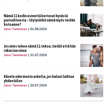
Nämä 11 kodin esinettä kertovat hyvästä
parisuhteesta – löytyvätkö nämä myös teidän
kotoanne?
Janni Tamminen
|
01.08.2026
Jos mies tekee nämä 11 tekoa, tiedät että hän
rakastaa sinua
Janni Tamminen
|
31.07.2026
Kävele näin monta askelta, jos haluat laihtua
yhden kilon
Janni Tamminen
|
30.07.2026