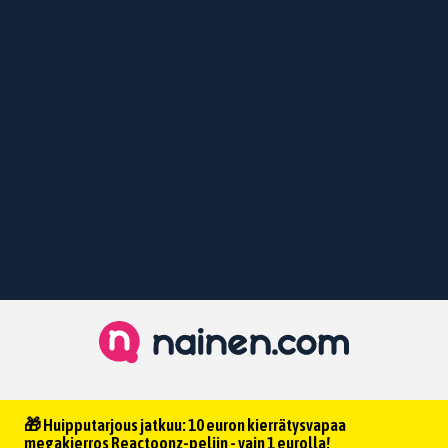
🎁 Huipputarjous jatkuu: 10 euron kierrätysvapaa
megakierros Reactoonz-peliin - vain 1 eurolla!