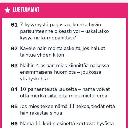
LUETUIMMAT
7 kysymystä paljastaa, kuinka hyvin
parisuhteenne oikeasti voi – uskallatko
kysyä ne kumppaniltasi?
Kävele näin monta askelta, jos haluat
laihtua yhden kilon
Näihin 4 asiaan mies kiinnittää naisessa
ensimmäisenä huomiota – joukossa
yllätyskohta
10 pahaenteistä lausetta – nämä voivat
olla merkki siitä, että mies miettii eroa
Jos mies tekee nämä 11 tekoa, tiedät että
hän rakastaa sinua
Nämä 11 kodin esinettä kertovat hyvästä