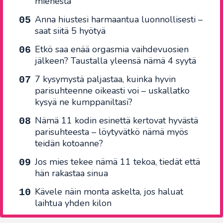
miehestä
Anna hiustesi harmaantua luonnollisesti –
saat siitä 5 hyötyä
Etkö saa enää orgasmia vaihdevuosien
jälkeen? Taustalla yleensä nämä 4 syytä
7 kysymystä paljastaa, kuinka hyvin
parisuhteenne oikeasti voi – uskallatko
kysyä ne kumppaniltasi?
Nämä 11 kodin esinettä kertovat hyvästä
parisuhteesta – löytyvätkö nämä myös
teidän kotoanne?
Jos mies tekee nämä 11 tekoa, tiedät että
hän rakastaa sinua
Kävele näin monta askelta, jos haluat
laihtua yhden kilon