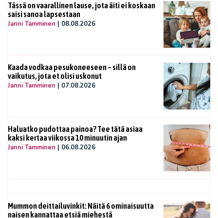
Tässä on vaarallinen lause, jota äiti ei koskaan
saisi sanoa lapsestaan
Janni Tamminen
|
08.08.2026
Kaada vodkaa pesukoneeseen – sillä on
vaikutus, jota et olisi uskonut
Janni Tamminen
|
07.08.2026
Haluatko pudottaa painoa? Tee tätä asiaa
kaksi kertaa viikossa 10 minuutin ajan
Janni Tamminen
|
06.08.2026
Mummon deittailuvinkit: Näitä 6 ominaisuutta
naisen kannattaa etsiä miehestä