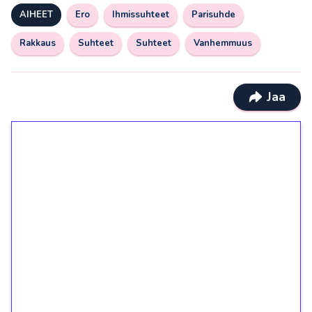
AIHEET
Ero
Ihmissuhteet
Parisuhde
Rakkaus
Suhteet
Suhteet
Vanhemmuus
Jaa
1€ = 10€ arvosta
ilmaiskierroksia ilman
kierrätystä!
Talleta 1€
Saat heti 50 ilmaiskierrosta Tuohi 1000 -
peliin (arvo 0,20€ per kierros)!
Ei kierrätysvaatimusta!