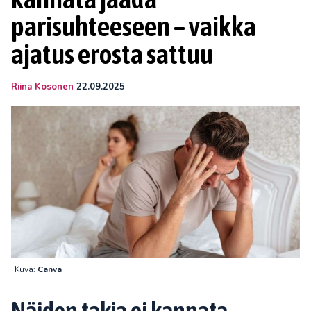
parisuhteeseen – vaikka
ajatus erosta sattuu
Riina Kosonen
22.09.2025
Kuva:
Canva
Näiden takia ei kannata