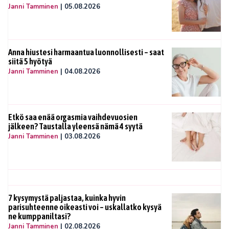
Janni Tamminen
|
05.08.2026
Anna hiustesi harmaantua luonnollisesti – saat
siitä 5 hyötyä
Janni Tamminen
|
04.08.2026
Etkö saa enää orgasmia vaihdevuosien
jälkeen? Taustalla yleensä nämä 4 syytä
Janni Tamminen
|
03.08.2026
7 kysymystä paljastaa, kuinka hyvin
parisuhteenne oikeasti voi – uskallatko kysyä
ne kumppaniltasi?
Janni Tamminen
|
02.08.2026