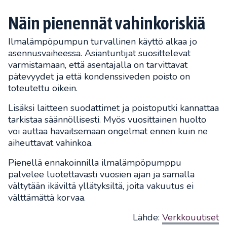
Näin pienennät vahinkoriskiä
Ilmalämpöpumpun turvallinen käyttö alkaa jo
asennusvaiheessa. Asiantuntijat suosittelevat
varmistamaan, että asentajalla on tarvittavat
pätevyydet ja että kondenssiveden poisto on
toteutettu oikein.
Lisäksi laitteen suodattimet ja poistoputki kannattaa
tarkistaa säännöllisesti. Myös vuosittainen huolto
voi auttaa havaitsemaan ongelmat ennen kuin ne
aiheuttavat vahinkoa.
Pienellä ennakoinnilla ilmalämpöpumppu
palvelee luotettavasti vuosien ajan ja samalla
vältytään ikäviltä yllätyksiltä, joita vakuutus ei
välttämättä korvaa.
Lähde:
Verkkouutiset