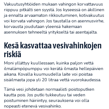
Vakuutusyhtiöiden mukaan vahingon korvattavuus
riippuu pitkälti sen syystä. Jos kyseessä on äkillinen
ja ennalta arvaamaton rikkoutuminen, kotivakuutus
voi korvata vahingon. Jos taustalla on asennusvirhe,
korvausta joudutaan yleensä hakemaan
asennuksen tehneeltä yritykseltä tai asentajalta.
Kesä kasvattaa vesivahinkojen
riskiä
Moni yllättyy kuullessaan, kuinka paljon vettä
ilmalämpöpumppu voi kerätä ilmasta hellepäivien
aikana. Kovalla kuumuudella laite voi poistaa
sisäilmasta jopa yli 20 litraa vettä vuorokaudessa.
Tämä vesi johdetaan normaalisti poistoputken
kautta pois. Jos putki tukkeutuu tai veden
poistuminen häiriintyy, seurauksena voi olla
nopeasti etenevä vesivahinko.