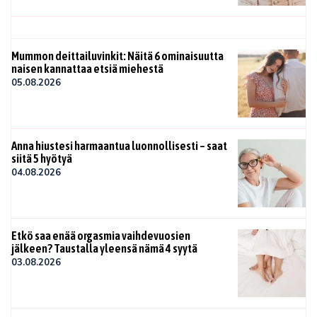
Mummon deittailuvinkit: Näitä 6 ominaisuutta
naisen kannattaa etsiä miehestä
05.08.2026
Anna hiustesi harmaantua luonnollisesti – saat
siitä 5 hyötyä
04.08.2026
Etkö saa enää orgasmia vaihdevuosien
jälkeen? Taustalla yleensä nämä 4 syytä
03.08.2026