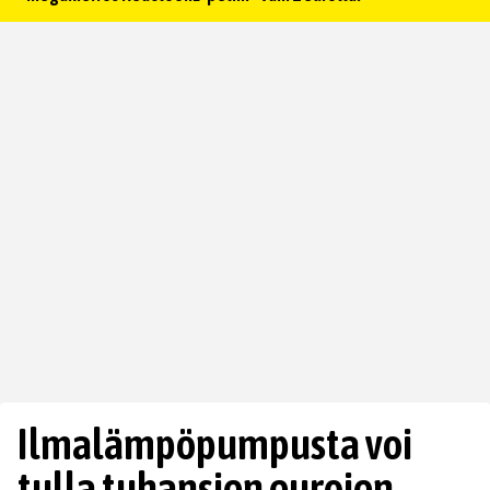
Ilmalämpöpumpusta voi
tulla tuhansien eurojen