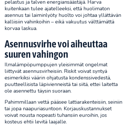
pelastus ja talven energiansäästäjä. Harva
kuitenkaan tulee ajatelleeksi, että huolimaton
asennus tai laiminlyöty huolto voi johtaa yllättävän
kalliisiin vahinkoihin – eikä vakuutus välttämättä
korvaa laskua.
Asennusvirhe voi aiheuttaa
suuren vahingon
Ilmalämpöpumppujen yleisimmät ongelmat
liittyvät asennusvirheisiin. Riskit voivat syntyä
esimerkiksi väärin ohjatusta kondenssivedestä,
puutteellisista läpivienneistä tai siitä, ettei laitetta
ole asennettu täysin suoraan.
Pahimmillaan vettä pääsee lattiarakenteisiin, seiniin
tai jopa naapuriasuntoon. Korjauskustannukset
voivat nousta nopeasti tuhansiin euroihin, jos
kosteus ehtii levitä laajalle.