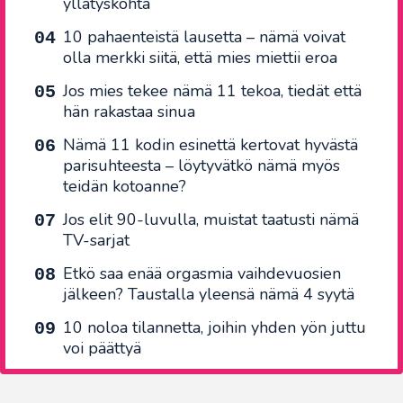
yllätyskohta
10 pahaenteistä lausetta – nämä voivat
olla merkki siitä, että mies miettii eroa
Jos mies tekee nämä 11 tekoa, tiedät että
hän rakastaa sinua
Nämä 11 kodin esinettä kertovat hyvästä
parisuhteesta – löytyvätkö nämä myös
teidän kotoanne?
Jos elit 90-luvulla, muistat taatusti nämä
TV-sarjat
Etkö saa enää orgasmia vaihdevuosien
jälkeen? Taustalla yleensä nämä 4 syytä
10 noloa tilannetta, joihin yhden yön juttu
voi päättyä