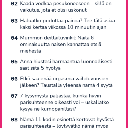
Kaada vodkaa pesukoneeseen – sillä on
vaikutus, jota et olisi uskonut
Haluatko pudottaa painoa? Tee tätä asiaa
kaksi kertaa viikossa 10 minuutin ajan
Mummon deittailuvinkit: Näitä 6
ominaisuutta naisen kannattaa etsiä
miehestä
Anna hiustesi harmaantua luonnollisesti –
saat siitä 5 hyötyä
Etkö saa enää orgasmia vaihdevuosien
jälkeen? Taustalla yleensä nämä 4 syytä
7 kysymystä paljastaa, kuinka hyvin
parisuhteenne oikeasti voi – uskallatko
kysyä ne kumppaniltasi?
Nämä 11 kodin esinettä kertovat hyvästä
parisuhteesta – löytyvätkö nämä myös