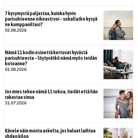
7 kysymystä paljastaa, kuinka hyvin
parisuhteenne oikeasti voi – uskallatko kysyä
ne kumppaniltasi?
02.08.2026
Nämä 11 kodin esinettä kertovat hyvästä
parisuhteesta – löytyvätkö nämä myös teidän
kotoanne?
01.08.2026
Jos mies tekee nämä 11 tekoa, tiedät että hän
rakastaa sinua
31.07.2026
Kävele näin monta askelta, jos haluat laihtua
yhden kilon