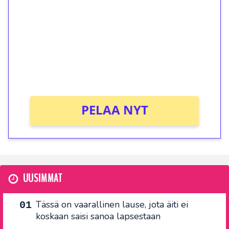
kierrätystä!
Talleta 1€
Saat heti 50 ilmaiskierrosta Tuohi 1000 -
peliin (arvo 0,20€ per kierros)!
Ei kierrätysvaatimusta!
PELAA NYT
UUSIMMAT
Tässä on vaarallinen lause, jota äiti ei
koskaan saisi sanoa lapsestaan