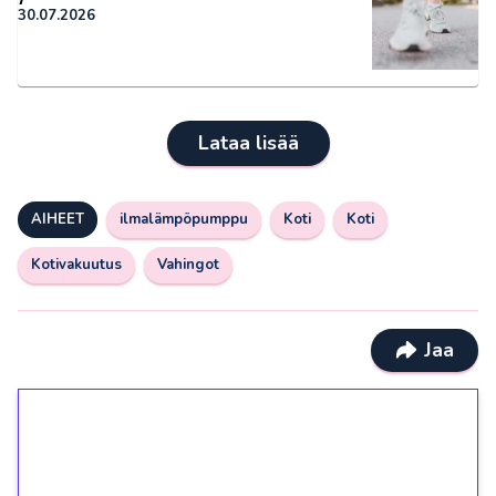
30.07.2026
Lataa lisää
AIHEET
ilmalämpöpumppu
Koti
Koti
Kotivakuutus
Vahingot
Jaa
1€ = 10€ arvosta
ilmaiskierroksia ilman