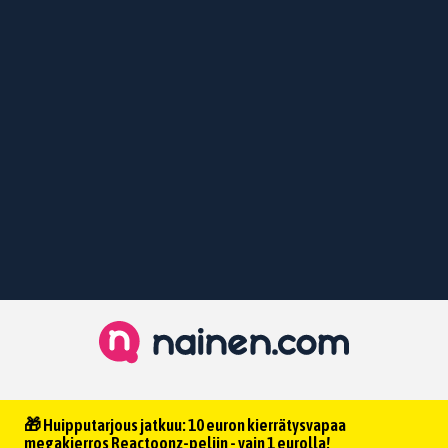
🎁 Huipputarjous jatkuu: 10 euron kierrätysvapaa
megakierros Reactoonz-peliin - vain 1 eurolla!