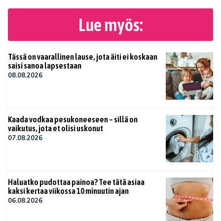
Lue myös:
Tässä on vaarallinen lause, jota äiti ei koskaan
saisi sanoa lapsestaan
08.08.2026
Kaada vodkaa pesukoneeseen – sillä on
vaikutus, jota et olisi uskonut
07.08.2026
Haluatko pudottaa painoa? Tee tätä asiaa
kaksi kertaa viikossa 10 minuutin ajan
06.08.2026